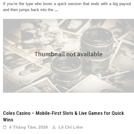
If you’re the type who loves a quick session that ends with a big payout
and then jumps back into the
...
Coles Casino – Mobile‑First Slots & Live Games for Quick
Wins
6 Tháng Tám, 2026
Lê Chí Liêm