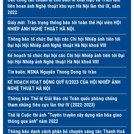
liên hoan ảnh Nghệ thuật khu vực Hà Nội lần thứ IX, năm
2022
Giấy mời: Trân trọng thông báo tới toàn thể Hội viên HỘI
NHIẾP ẢNH NGHỆ THUẬT HÀ NỘI.
Thông báo tổ chức Đại hội các Chi hội Nhiếp ảnh tiến tới
Đại hội Hội Nhiếp ảnh Nghệ thuật Hà Nội khoá VIII
Kế hoạch tổ chức Đại hội các Chi hội Nhiếp ảnh tiến tới Đại
hội Hội Nhiếp ảnh Nghệ thuật Hà Nội khoá VIII
Tin buồn: NSNA Nguyễn Thong Dong từ trần
KẾ HOẠCH HOẠT ĐỘNG QUÝ II/2023 CỦA HỘI NHIẾP ẢNH
NGHỆ THUẬT HÀ NỘI
Thông báo Thể lệ Giải Báo chí Toàn quốc phòng chống
tham nhũng tiêu cực lần thứ IV (2022-2023)
Thể lệ Cuộc thi ảnh “Tuyên truyền xây dựng văn hóa giao
thông qua ảnh” năm 2022
Thông báo danh sách phân bổ chuyến sáng tác Thanh Hoá