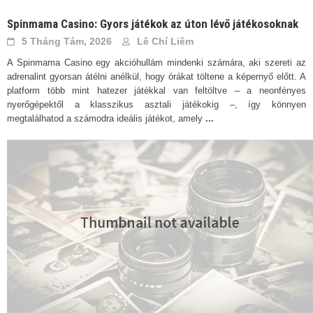
Spinmama Casino: Gyors játékok az úton lévő játékosoknak
5 Tháng Tám, 2026
Lê Chí Liêm
A Spinmama Casino egy akcióhullám mindenki számára, aki szereti az
adrenalint gyorsan átélni anélkül, hogy órákat töltene a képernyő előtt. A
platform több mint hatezer játékkal van feltöltve – a neonfényes
nyerőgépektől a klasszikus asztali játékokig –, így könnyen
megtalálhatod a számodra ideális játékot, amely
...