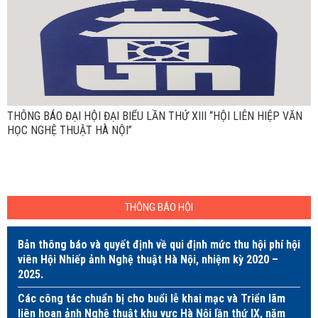
THÔNG BÁO ĐẠI HỘI ĐẠI BIỂU LẦN THỨ XIII “HỘI LIÊN HIỆP VĂN
HỌC NGHỆ THUẬT HÀ NỘI”
THÔNG BÁO HỘI
Bản thông báo và quyết định về qui định mức thu hội phí hội
viên Hội Nhiếp ảnh Nghệ thuật Hà Nội, nhiệm kỳ 2020 –
2025.
Các công tác chuẩn bị cho buổi lễ khai mạc và Triển lãm
liên hoan ảnh Nghệ thuật khu vực Hà Nội lần thứ IX, năm