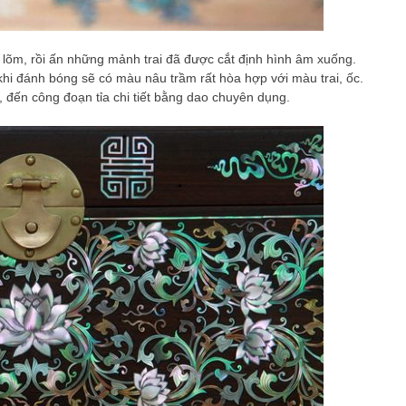
õm, rồi ấn những mảnh trai đã được cắt định hình âm xuống.
khi đánh bóng sẽ có màu nâu trầm rất hòa hợp với màu trai, ốc.
, đến công đoạn tỉa chi tiết bằng dao chuyên dụng.