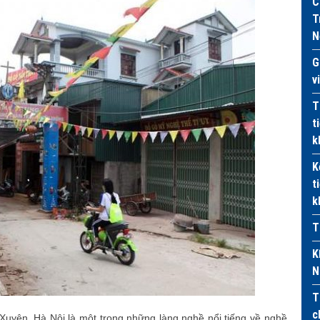
C
T
N
G
v
T
t
k
K
t
k
T
K
N
T
c
yên, Hà Nội là một trong những làng nghề nổi tiếng về nghề