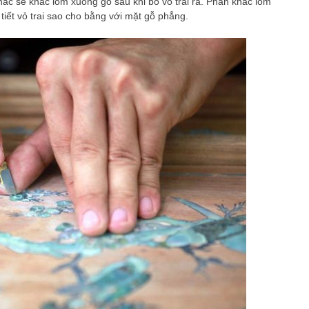
khắc sẽ khắc lõm xuống gỗ sau khi bỏ vỏ trai ra. Phần khắc lõm
 tiết vỏ trai sao cho bằng với mặt gỗ phẳng.