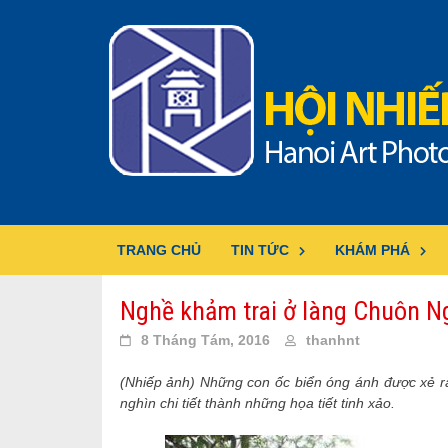
Skip
to
content
TRANG CHỦ
TIN TỨC
KHÁM PHÁ
Nghề khảm trai ở làng Chuôn Ng
8 Tháng Tám, 2016
thanhnt
(Nhiếp ảnh) Những con ốc biển óng ánh được xẻ ra 
nghìn chi tiết thành những họa tiết tinh xảo.