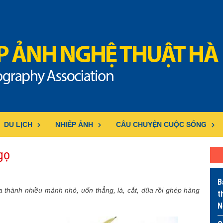
DU LỊCH
NHIẾP ẢNH
CÂU CHUYỆN CUỘC SỐNG
ọ
B
thành nhiều mảnh nhỏ, uốn thẳng, là, cắt, dũa rồi ghép hàng
t
N