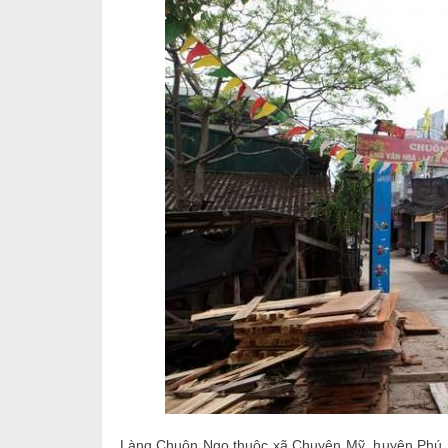
Làng Chuôn Ngọ thuộc xã Chuyên Mỹ, huyện Phú Xu