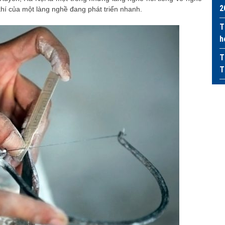
2
í của một làng nghề đang phát triển nhanh.
T
h
T
T