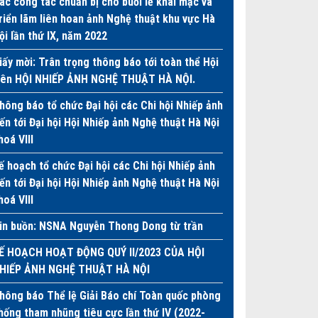
ác công tác chuẩn bị cho buổi lễ khai mạc và
riển lãm liên hoan ảnh Nghệ thuật khu vực Hà
ội lần thứ IX, năm 2022
iấy mời: Trân trọng thông báo tới toàn thể Hội
iên HỘI NHIẾP ẢNH NGHỆ THUẬT HÀ NỘI.
hông báo tổ chức Đại hội các Chi hội Nhiếp ảnh
iến tới Đại hội Hội Nhiếp ảnh Nghệ thuật Hà Nội
hoá VIII
ế hoạch tổ chức Đại hội các Chi hội Nhiếp ảnh
iến tới Đại hội Hội Nhiếp ảnh Nghệ thuật Hà Nội
hoá VIII
in buồn: NSNA Nguyễn Thong Dong từ trần
Ế HOẠCH HOẠT ĐỘNG QUÝ II/2023 CỦA HỘI
HIẾP ẢNH NGHỆ THUẬT HÀ NỘI
hông báo Thể lệ Giải Báo chí Toàn quốc phòng
hống tham nhũng tiêu cực lần thứ IV (2022-