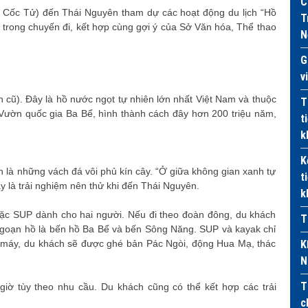
C
ỷ Cốc Tử) đến Thái Nguyên tham dự các hoạt động du lịch “Hồ
T
ệm trong chuyến đi, kết hợp cùng gợi ý của Sở Văn hóa, Thể thao
N
G
v
cũ). Đây là hồ nước ngọt tự nhiên lớn nhất Việt Nam và thuộc
T
 Vườn quốc gia Ba Bể, hình thành cách đây hơn 200 triệu năm,
t
k
K
n là những vách đá vôi phủ kín cây. “Ở giữa không gian xanh tự
t
ây là trải nghiệm nên thử khi đến Thái Nguyên.
k
oặc SUP dành cho hai người. Nếu đi theo đoàn đông, du khách
T
ngoạn hồ là bến hồ Ba Bể và bến Sông Năng. SUP và kayak chỉ
 máy, du khách sẽ được ghé bản Pác Ngòi, động Hua Mạ, thác
K
N
T
iờ tùy theo nhu cầu. Du khách cũng có thể kết hợp các trải
c