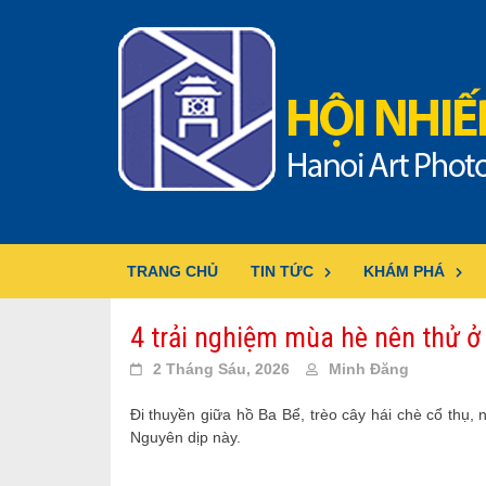
Skip
to
content
TRANG CHỦ
TIN TỨC
KHÁM PHÁ
4 trải nghiệm mùa hè nên thử ở
2 Tháng Sáu, 2026
Minh Đăng
Đi thuyền giữa hồ Ba Bể, trèo cây hái chè cổ thụ,
Nguyên dịp này.