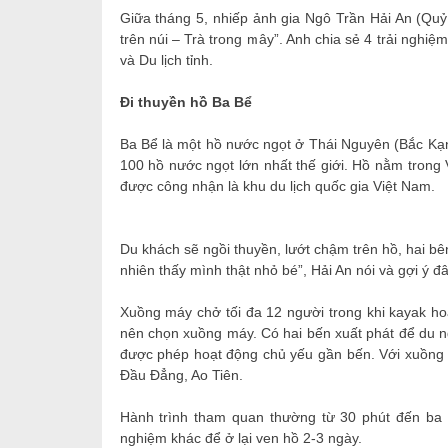
Giữa tháng 5, nhiếp ảnh gia Ngô Trần Hải An (Qu
trên núi – Trà trong mây”. Anh chia sẻ 4 trải nghi
và Du lịch tỉnh.
Đi thuyền hồ Ba Bể
Ba Bể là một hồ nước ngọt ở Thái Nguyên (Bắc Kạn 
100 hồ nước ngọt lớn nhất thế giới. Hồ nằm trong
được công nhận là khu du lịch quốc gia Việt Nam.
Du khách sẽ ngồi thuyền, lướt chậm trên hồ, hai bê
nhiên thấy mình thật nhỏ bé”, Hải An nói và gợi ý đ
Xuồng máy chở tối đa 12 người trong khi kayak h
nên chọn xuồng máy. Có hai bến xuất phát để du 
được phép hoạt động chủ yếu gần bến. Với xuồng
Đầu Đẳng, Ao Tiên.
Hành trình tham quan thường từ 30 phút đến ba g
nghiệm khác để ở lại ven hồ 2-3 ngày.