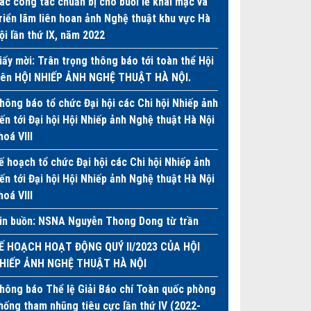
ác công tác chuẩn bị cho buổi lễ khai mạc và
riển lãm liên hoan ảnh Nghệ thuật khu vực Hà
ội lần thứ IX, năm 2022
iấy mời: Trân trọng thông báo tới toàn thể Hội
iên HỘI NHIẾP ẢNH NGHỆ THUẬT HÀ NỘI.
hông báo tổ chức Đại hội các Chi hội Nhiếp ảnh
iến tới Đại hội Hội Nhiếp ảnh Nghệ thuật Hà Nội
hoá VIII
ế hoạch tổ chức Đại hội các Chi hội Nhiếp ảnh
iến tới Đại hội Hội Nhiếp ảnh Nghệ thuật Hà Nội
hoá VIII
in buồn: NSNA Nguyễn Thong Dong từ trần
Ế HOẠCH HOẠT ĐỘNG QUÝ II/2023 CỦA HỘI
HIẾP ẢNH NGHỆ THUẬT HÀ NỘI
hông báo Thể lệ Giải Báo chí Toàn quốc phòng
hống tham nhũng tiêu cực lần thứ IV (2022-