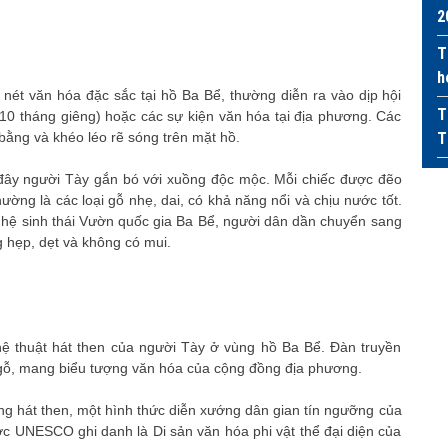
2
T
h
nét văn hóa đặc sắc tại hồ Ba Bể, thường diễn ra vào dịp hội
T
 tháng giêng) hoặc các sự kiện văn hóa tại địa phương. Các
bằng và khéo léo rẽ sóng trên mặt hồ.
T
 đây người Tày gắn bó với xuồng độc mộc. Mỗi chiếc được đẽo
ường là các loại gỗ nhẹ, dai, có khả năng nổi và chịu nước tốt.
 hệ sinh thái Vườn quốc gia Ba Bể, người dân dần chuyển sang
 hẹp, dẹt và không có mui.
ghệ thuật hát then của người Tày ở vùng hồ Ba Bể. Đàn truyền
 gỗ, mang biểu tượng văn hóa của cộng đồng địa phương.
g hát then, một hình thức diễn xướng dân gian tín ngưỡng của
 UNESCO ghi danh là Di sản văn hóa phi vật thể đại diện của