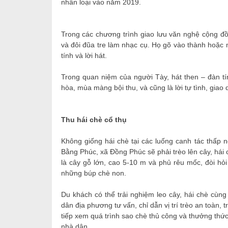
nhân loại vào năm 2019.
Trong các chương trình giao lưu văn nghệ cộng đ
và đôi đũa tre làm nhạc cụ. Họ gõ vào thành hoặc 
tính và lời hát.
Trong quan niệm của người Tày, hát then – đàn tín
hòa, mùa màng bội thu, và cũng là lời tự tình, giao
Thu hái chè cổ thụ
Không giống hái chè tại các luống canh tác thấp
Bằng Phúc, xã Đồng Phúc sẽ phải trèo lên cây, hái
là cây gỗ lớn, cao 5-10 m và phủ rêu mốc, đòi hỏi
những búp chè non.
Du khách có thể trải nghiệm leo cây, hái chè cùn
dân địa phương tư vấn, chỉ dẫn vị trí trèo an toàn,
tiếp xem quá trình sao chè thủ công và thưởng thức
nhà dân.