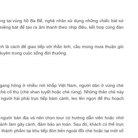
ồng tại vùng hồ Ba Bể, nghệ nhân sử dụng những chiếc bát sứ
miệng bát để tạo ra âm thanh theo nhịp điệu, kết hợp cùng đàn
h là cách để giao tiếp với thần linh, cầu mong mưa thuận gió
 duyên trong cuộc sống đời thường.
 ngang hông ở nhiều nới khắp Việt Nam, người dân ở vùng chè
 chè cổ thụ (chè shan tuyết hoặc chè rừng). Những thân chè này
 người hái phải trực tiếp bám cành, leo lên ngọn để thu hoạch
g người bản địa và nên chọn tour có hướng dẫn viên hoặc nhờ
 tránh làm gãy cành, đảm bảo an toàn. Sau đó, khách có thể trực
 thành phẩm tại khu tiếp đón bên ngoài đồi chè hoặc tại một số