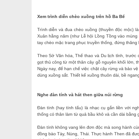
Xem trình diễn chèo xuồng trên hồ Ba Bể
Trình diễn và đua chèo xuồng (thuyền độc mộc) là 
Xuân hằng năm (như Lễ hội Lồng Tồng vào mùng 10
tay chèo mặc trang phục truyền thống, đứng thăng 
Theo Sở Văn hóa, Thể thao và Du lịch tỉnh, trước
gọt thủ công từ một thân cây gỗ nguyên khối lớn, th
Ngày nay, để hạn chế việc chặt cây rừng và bảo vệ
dùng xuồng sắt. Thiết kế xuồng thuôn dài, bề ngang
Nghe đàn tính và hát then giữa núi rừng
Đàn tính (hay tính tẩu) là nhạc cụ gắn liền với n
thống có thân làm từ quả bầu khô và cần dài bằng
Đàn tính không vang lên đơn độc mà song hành cùn
đồng bào Tày, Nùng, Thái. Thực hành Then đã được