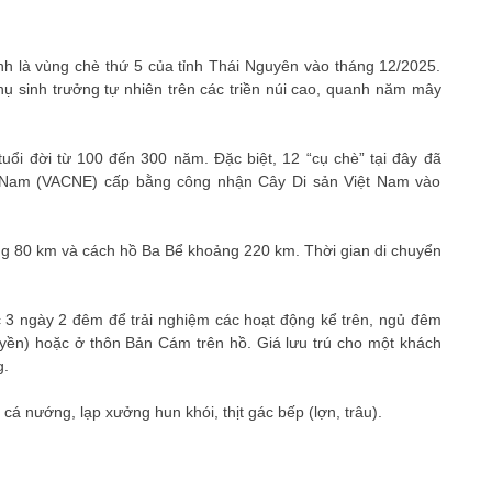
 là vùng chè thứ 5 của tỉnh Thái Nguyên vào tháng 12/2025.
ụ sinh trưởng tự nhiên trên các triền núi cao, quanh năm mây
uổi đời từ 100 đến 300 năm. Đặc biệt, 12 “cụ chè” tại đây đã
t Nam (VACNE) cấp bằng công nhận Cây Di sản Việt Nam vào
g 80 km và cách hồ Ba Bể khoảng 220 km. Thời gian di chuyển
c 3 ngày 2 đêm để trải nghiệm các hoạt động kể trên, ngủ đêm
yền) hoặc ở thôn Bản Cám trên hồ. Giá lưu trú cho một khách
g.
 nướng, lạp xưởng hun khói, thịt gác bếp (lợn, trâu).