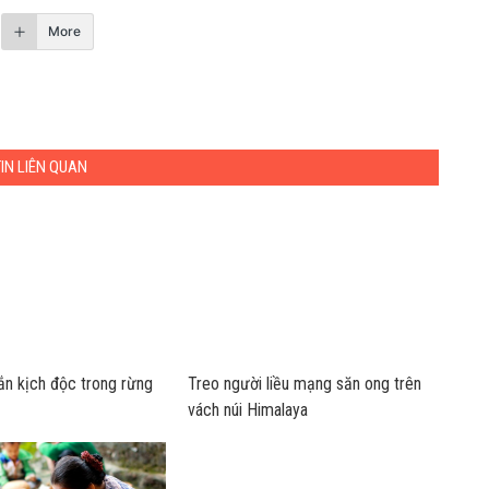
More
TIN LIÊN QUAN
ắn kịch độc trong rừng
Treo người liều mạng săn ong trên
vách núi Himalaya