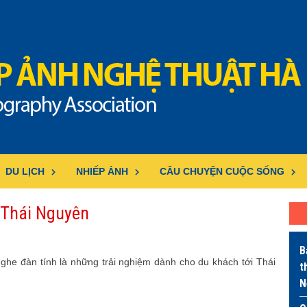
DU LỊCH
NHIẾP ẢNH
CÂU CHUYỆN CUỘC SỐNG
 Thái Nguyên
B
 nghe đàn tính là những trải nghiệm dành cho du khách tới Thái
t
N