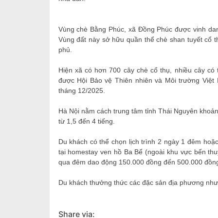
Vùng chè Bằng Phúc, xã Đồng Phúc được vinh danh
Vùng đất này sở hữu quần thể chè shan tuyết cổ th
phủ.
Hiện xã có hơn 700 cây chè cổ thụ, nhiều cây có t
được Hội Bảo vệ Thiên nhiên và Môi trường Việ
tháng 12/2025.
Hà Nội nằm cách trung tâm tỉnh Thái Nguyên khoản
từ 1,5 đến 4 tiếng.
Du khách có thể chọn lịch trình 2 ngày 1 đêm hoặ
tại homestay ven hồ Ba Bể (ngoài khu vực bến thu
qua đêm dao động 150.000 đồng đến 500.000 đồn
Du khách thưởng thức các đặc sản địa phương như cá
Share via: