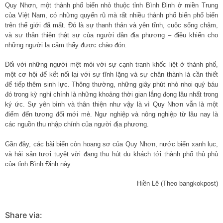
Quy Nhơn, một thành phố biển nhỏ thuộc tỉnh Bình Định ở miền Trung
của Việt Nam, có những quyến rũ mà rất nhiều thành phố biển phổ biến
trên thế giới đã mất. Đó là sự thanh thản và yên tĩnh, cuộc sống chậm,
và sự thân thiện thật sự của người dân địa phương – điều khiến cho
những người lạ cảm thấy được chào đón.
Đối với những người mệt mỏi với sự cạnh tranh khốc liệt ở thành phố,
một cơ hội để kết nối lại với sự tĩnh lặng và sự chân thành là cần thiết
để tiếp thêm sinh lực. Thông thường, những giây phút nhỏ nhoi quý báu
đó trong kỳ nghỉ chính là những khoảng thời gian lắng đọng lâu nhất trong
ký ức. Sự yên bình và thân thiện như vậy là vì Quy Nhơn vẫn là một
điểm đến tương đối mới mẻ. Ngư nghiệp và nông nghiệp từ lâu nay là
các nguồn thu nhập chính của người địa phương.
Gần đây, các bãi biển còn hoang sơ của Quy Nhơn, nước biển xanh lục,
và hải sản tươi tuyệt vời đang thu hút du khách tới thành phố thủ phủ
của tỉnh Bình Định này.
Hiền Lê (Theo bangkokpost)
Share via: