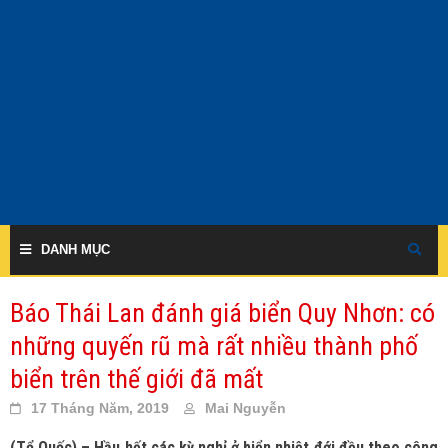
Skip
to
content
DANH MỤC
Báo Thái Lan đánh giá biển Quy Nhơn: có
những quyến rũ mà rất nhiều thành phố
biển trên thế giới đã mất
17 Tháng Năm, 2019
Mai Nguyễn
(Tổ Quốc) – Hầu hết các kỳ nghỉ ở biển nhiệt đới đều theo công