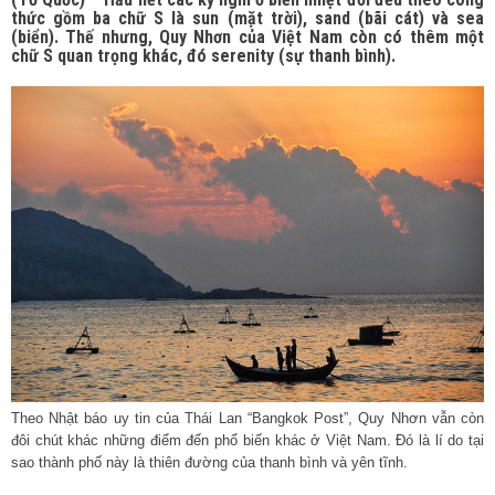
thức gồm ba chữ S là sun (mặt trời), sand (bãi cát) và sea
(biển). Thế nhưng, Quy Nhơn của Việt Nam còn có thêm một
chữ S quan trọng khác, đó serenity (sự thanh bình).
Theo Nhật báo uy tin của Thái Lan “Bangkok Post”, Quy Nhơn vẫn còn
đôi chút khác những điểm đến phổ biến khác ở Việt Nam. Đó là lí do tại
sao thành phố này là thiên đường của thanh bình và yên tĩnh.