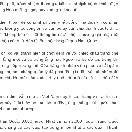
ân phố, trách nhiệm tham gia kiểm soát dịch bệnh khiến điện
ung Hòa những ngày này không khi nào tắt.
điện thoại, để cùng nhân viên y tế xuống nhà dân khi có phản
c lượng y tế, công an và cán bộ ủy ban chia thành các tổ đi rà
 là “không bỏ sót một thông tin nào”. Hiện phường ghi nhận 53
o nhập cảnh từ Hàn Quốc hoặc từng đi qua Hàn Quốc.
chỉ có vài thanh niên đi chơi đêm về với chiếc khẩu trang che
 tầng một và bỏ trống tầng hai. Người vợ bê đồ ăn, trong khi
 trong bếp nướng thịt. Cửa hàng 25 nhân viên phục vụ cắt giảm
ng hai, anh chàng quản lý đã phải đăng tin lên vài hội nhóm để
ng chỉ đón một bàn khách duy nhất, dù mở cửa từ 11h đến 22h
 dự định vẫn sẽ ở lại Việt Nam duy trì cửa hàng và tránh dịch.
n này. “Tôi thấy an toàn khi ở đây”, ông không biết người khác
ôi qua bình thường.
i Hàn Quốc, 9.000 người Nhật và hơn 2.000 người Trung Quốc
các chung cư cao cấp, tập trung nhiều nhất ở các quận Thanh