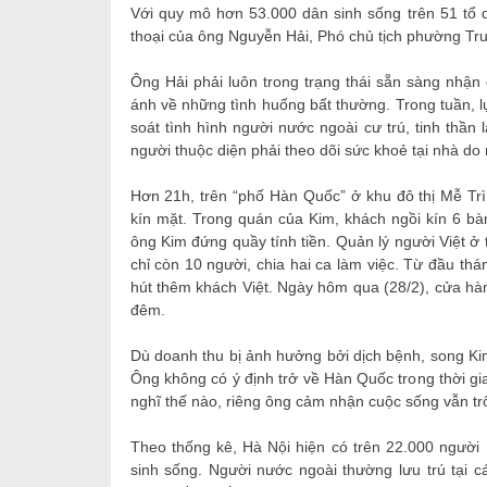
Với quy mô hơn 53.000 dân sinh sống trên 51 tổ d
thoại của ông Nguyễn Hải, Phó chủ tịch phường Tr
Ông Hải phải luôn trong trạng thái sẵn sàng nhận 
ánh về những tình huống bất thường. Trong tuần, lự
soát tình hình người nước ngoài cư trú, tinh thần
người thuộc diện phải theo dõi sức khoẻ tại nhà d
Hơn 21h, trên “phố Hàn Quốc” ở khu đô thị Mễ Trì 
kín mặt. Trong quán của Kim, khách ngồi kín 6 bàn
ông Kim đứng quầy tính tiền. Quản lý người Việt ở
chỉ còn 10 người, chia hai ca làm việc. Từ đầu thá
hút thêm khách Việt. Ngày hôm qua (28/2), cửa hà
đêm.
Dù doanh thu bị ảnh hưởng bởi dịch bệnh, song Kim
Ông không có ý định trở về Hàn Quốc trong thời gia
nghĩ thế nào, riêng ông cảm nhận cuộc sống vẫn tr
Theo thống kê, Hà Nội hiện có trên 22.000 ngườ
sinh sống. Người nước ngoài thường lưu trú tại 