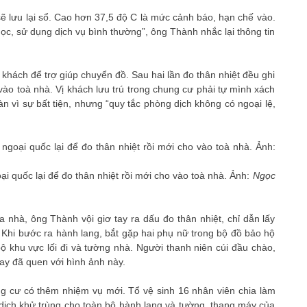
sẽ lưu lại sổ. Cao hơn 37,5 độ C là mức cảnh báo, hạn chế vào.
c, sử dụng dịch vụ bình thường”, ông Thành nhắc lại thông tin
 khách để trợ giúp chuyển đồ. Sau hai lần đo thân nhiệt đều ghi
vào toà nhà. Vị khách lưu trú trong chung cư phải tự mình xách
 vì sự bất tiện, nhưng “quy tắc phòng dịch không có ngoại lệ,
 quốc lại để đo thân nhiệt rồi mới cho vào toà nhà. Ảnh:
Ngọc
nhà, ông Thành vội giơ tay ra dấu đo thân nhiệt, chỉ dẫn lấy
Khi bước ra hành lang, bắt gặp hai phụ nữ trong bộ đồ bảo hộ
ộ khu vực lối đi và tường nhà. Người thanh niên cúi đầu chào,
nay đã quen với hình ảnh này.
g cư có thêm nhiệm vụ mới. Tổ vệ sinh 16 nhân viên chia làm
dịch khử trùng cho toàn bộ hành lang và tường, thang máy của