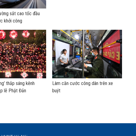
ường sắt cao tốc đầu
ợc khởi công
ng’ thắp sáng kênh
Làm căn cước công dân trên xe
ịp lễ Phật Đản
buýt