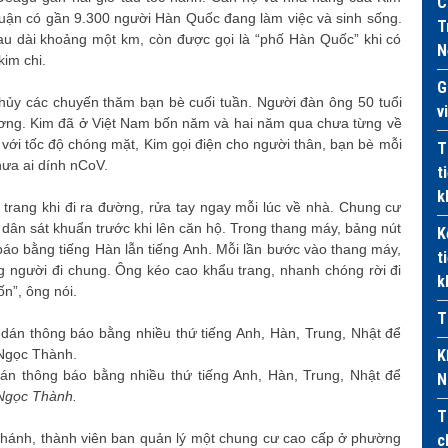
C
uận có gần 9.300 người Hàn Quốc đang làm việc và sinh sống.
T
u dài khoảng một km, còn được gọi là “phố Hàn Quốc” khi có
N
im chi.
G
hủy các chuyến thăm bạn bè cuối tuần. Người đàn ông 50 tuổi
v
ơng. Kim đã ở Việt Nam bốn năm và hai năm qua chưa từng về
với tốc độ chóng mặt, Kim gọi điện cho người thân, bạn bè mỗi
T
hưa ai dính nCoV.
t
k
 trang khi đi ra đường, rửa tay ngay mỗi lúc về nhà. Chung cư
dân sát khuẩn trước khi lên căn hộ. Trong thang máy, bảng nút
K
báo bằng tiếng Hàn lẫn tiếng Anh. Mỗi lần bước vào thang máy,
t
 người đi chung. Ông kéo cao khẩu trang, nhanh chóng rời đi
k
n”, ông nói.
T
K
án thông báo bằng nhiều thứ tiếng Anh, Hàn, Trung, Nhật để
N
Ngọc Thành.
T
ánh, thành viên ban quản lý một chung cư cao cấp ở phường
c