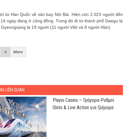
ời từ Hàn Quốc về sân bay Nội Bài. Hiện còn 2.023 người đến
14 ngày đang ở cộng đồng. Trong đó đi từ thành phố Daegu là
c Gyeongsang là 19 người (11 người Việt và 8 người Hàn).
More
TIN LIÊN QUAN
Playio Casino – Γρήγορα‑Ρυθμοί
Slots & Live Action για Γρήγορα
Κέρδη