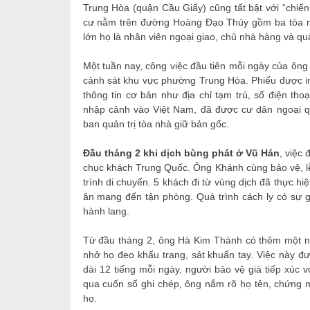
Trung Hòa (quận Cầu Giấy) cũng tất bật với “chiế
cư nằm trên đường Hoàng Đạo Thúy gồm ba tòa n
lớn họ là nhân viên ngoại giao, chủ nhà hàng và qu
Một tuần nay, công việc đầu tiên mỗi ngày của ông
cảnh sát khu vực phường Trung Hòa. Phiếu được in
thông tin cơ bản như địa chỉ tạm trú, số điện tho
nhập cảnh vào Việt Nam, đã được cư dân ngoại q
ban quản trị tòa nhà giữ bản gốc.
Đầu tháng 2 khi dịch bùng phát ở Vũ Hán
, việc
chục khách Trung Quốc. Ông Khánh cùng bảo vệ, lễ 
trình di chuyển. 5 khách đi từ vùng dịch đã thực hi
ăn mang đến tận phòng. Quá trình cách ly có sự 
hành lang.
Từ đầu tháng 2, ông Hà Kim Thành có thêm một nhi
nhở họ đeo khẩu trang, sát khuẩn tay. Việc này đ
dài 12 tiếng mỗi ngày, người bảo vệ già tiếp xúc 
qua cuốn sổ ghi chép, ông nắm rõ họ tên, chứng m
họ.