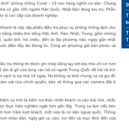
n dịch” phòng chống Covid – 19 cho hàng nghìn cư dân. Chung
2
hà có gần 100 người Hàn Quốc, Nhật Bản đang lưu trú. Phần
T
ản lý cao cấp của doanh nghiệp.
h
 Khánh là nộp tập phiếu điều tra phục vụ phòng chống dịch cho
T
 bằng nhiều thứ tiếng Việt, Anh, Hàn, Nhật, Trung, gồm những
ại, quốc tịch, hộ chiếu, đến từ địa phương nào, ngày gần nhất
T
uốc điền đầy đủ thông tin. Công an phường giữ bản photo và
 điều tra thông tin được ghi chép bằng tay bởi tòa nhà chỉ có hơn
tân đi gõ cửa từng căn hộ có người Trung Quốc để hỏi về lịch
ện cách ly tại nhà 14 ngày. Họ không ra khỏi chung cư và gọi đồ
giám sát của chính quyền, bảo vệ thông qua các camera đặt ở
ệm vụ mới là kiểm tra thân nhiệt khách ra vào toà nhà, nhắc
ược thực hiện nghiêm ngặt hơn gần đây. Trong ca làm việc kéo
với hơn trăm lượt khách, một nửa là cư dân ngoại quốc. Thông
inh nhân dân, ngày giờ ra, vào, nơi đến và mục đích đến của