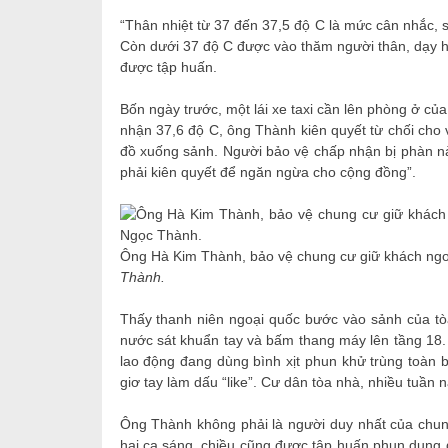
“Thân nhiệt từ 37 đến 37,5 độ C là mức cân nhắc, 
Còn dưới 37 độ C được vào thăm người thân, dạy họ
được tập huấn.
Bốn ngày trước, một lái xe taxi cần lên phòng ở của
nhận 37,6 độ C, ông Thành kiên quyết từ chối cho 
đồ xuống sảnh. Người bảo vệ chấp nhận bị phàn nàn
phải kiên quyết để ngăn ngừa cho cộng đồng”.
Ông Hà Kim Thành, bảo vệ chung cư giữ khách ngoại
Thành.
Thấy thanh niên ngoại quốc bước vào sảnh của tòa 
nước sát khuẩn tay và bấm thang máy lên tầng 18. 
lao động đang dùng bình xịt phun khử trùng toàn b
giơ tay làm dấu “like”. Cư dân tòa nhà, nhiều tuần 
Ông Thành không phải là người duy nhất của chun
hai ca sáng, chiều cũng được tập huấn phun dung 