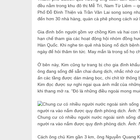
đều nằm trong khu đô thị Mễ Trì, Nam Từ Liêm – q
Phố Đỗ Đình Thiện và Trần Văn Lai song song nha
đến hơn 30 nhà hàng, quán cà phê phong cách xứ k
Gia đình bốn người gồm vợ chồng Kim và hai con 
hạn chế tham gia các hoạt động hội nhóm đồng hư
Hàn Quốc. Khi nghe tin quê nhà bùng nổ dịch bệnh 
ngày để hỏi thăm tin tức. May mắn là trong số họ c
Ở bên này, Kim cũng tự trang bị cho gia đình khẩu
ông đang sống để sẵn chai dung dịch, nhắc nhở cư 
ấn các tầng được dán màng bọc, chi chít tờ thông 
Kim đọc được sự nghi ngại qua ánh mắt của những
khi thang mở ra. “Đó là những điều ngoài mong muố
Chung cư có nhiều người nước ngoài sinh sống d
người ra vào nắm được quy định phòng dịch. Ảnh:
Cách ông chủ Kim gần 3 km, ông Nguyễn Quang Kh