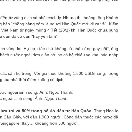
ến từ vùng dịch và phải cách ly. Nhưng thi thoảng, ông Khánh
g báo “chồng hàng xóm là người Hàn Quốc mới đi xa về”. Kiểm
ng Việt Nam từ ngày mùng 4 Tết (28/1) khi Hàn Quốc chưa bùng
à dặn dò cư dân “hãy yên tâm”.
ách vãng lai. Họ hợp tác chứ không có phản ứng gay gắt”, ông
 khách nước ngoài đơn giản bởi họ có hộ chiếu và khai báo nhập
các căn hộ trống. Với giá thuê khoảng 1.500 USD/tháng, lượng
 tòa nhà thời điểm không có dịch.
c ngoài sinh sống. Ảnh:
Ngọc Thành.
lưu trú và 50% trong số đó đến từ Hàn Quốc.
Trung Hòa là
n Cầu Giấy, với gần 1.900 người. Công dân thuộc các nước đã
 Singapore, Italy… khoảng hơn 500 người.