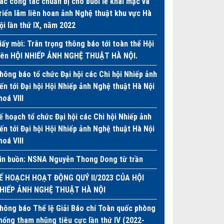
ác công tác chuẩn bị cho buổi lễ khai mạc và
riển lãm liên hoan ảnh Nghệ thuật khu vực Hà
ội lần thứ IX, năm 2022
iấy mời: Trân trọng thông báo tới toàn thể Hội
iên HỘI NHIẾP ẢNH NGHỆ THUẬT HÀ NỘI.
hông báo tổ chức Đại hội các Chi hội Nhiếp ảnh
iến tới Đại hội Hội Nhiếp ảnh Nghệ thuật Hà Nội
hoá VIII
ế hoạch tổ chức Đại hội các Chi hội Nhiếp ảnh
iến tới Đại hội Hội Nhiếp ảnh Nghệ thuật Hà Nội
hoá VIII
in buồn: NSNA Nguyễn Thong Dong từ trần
Ế HOẠCH HOẠT ĐỘNG QUÝ II/2023 CỦA HỘI
HIẾP ẢNH NGHỆ THUẬT HÀ NỘI
hông báo Thể lệ Giải Báo chí Toàn quốc phòng
hống tham nhũng tiêu cực lần thứ IV (2022-