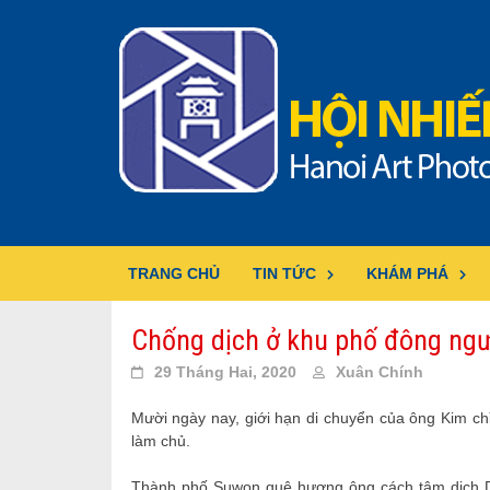
Skip
to
content
TRANG CHỦ
TIN TỨC
KHÁM PHÁ
Chống dịch ở khu phố đông ngư
29 Tháng Hai, 2020
Xuân Chính
Mười ngày nay, giới hạn di chuyển của ông Kim c
làm chủ.
Thành phố Suwon quê hương ông cách tâm dịch D