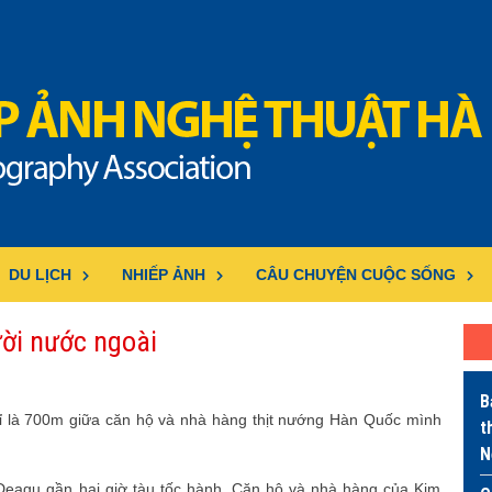
DU LỊCH
NHIẾP ẢNH
CÂU CHUYỆN CUỘC SỐNG
ời nước ngoài
B
hỉ là 700m giữa căn hộ và nhà hàng thịt nướng Hàn Quốc mình
t
N
eagu gần hai giờ tàu tốc hành. Căn hộ và nhà hàng của Kim