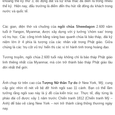
khoảng thế kỷ thứ 3, do động đất và sự khai thác đá diễn ra trong nhiều
thế kỷ. Hiện nay, đấu trường là điểm đến thu hút rất đông du khách trong
nước và quốc tế.
Các gian, điện thờ và chuông của
ngôi chùa Shwedagon
2.600 năm
tuổi ở Yangon, Myanmar, được xây dựng với ý tưởng ‘chòm sao’ trong
vũ trụ học. Các công trình bằng vàng bao quanh chùa là bảo tháp, đài kỷ
niệm lớn ở 4 phía là tượng của các nhân vật trong Phật giáo. Giữa
chúng là các ‘trụ cột vũ trụ’ hiển thị các vị trí hành tinh trong hoàng đạo.
Tương truyền, ngôi chùa 2.600 tuổi này không chỉ là bảo tháp Phật giáo
linh thiêng nhất của Myanmar, mà còn trở thành bảo tháp Phật giáo lâu
đời nhất thế giới.
Ảnh chụp từ trên cao của
Tượng Nữ thần Tự do
ở New York, Mỹ, cung
cấp góc nhìn rõ nét về bệ đỡ hình ngôi sao 11 cánh. Bạn có thể lầm
tưởng rằng ngôi sao này là ý đồ của kiến trúc sư. Thực tế, đây từng là
pháo đài cổ được xây 1 năm trước Chiến tranh 1812 (Chiến tranh Mỹ –
Anh) để bảo vệ cảng New York – nơi trở thành cảng thông thương ngày
nay.