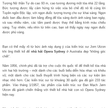
Tượng Nữ thần Tự do cao 93 m, cao tương đương một tòa nhà 22 tầng.
Bức tượng được lấy cảm hứng từ việc xóa bỏ chế độ nô lệ cùng lời
Tuyên ngôn Độc lập, với ngọn đuốc tượng trưng cho sự khai sáng. Ngọn
đuốc ban đầu được làm bằng đồng để tỏa sáng dưới ánh sáng ban ngày,
và sau nhiều năm, các tấm panô được thay thế bằng kính màu chiếu
sáng. Tuy nhiên, nếu nhìn từ trên cao, bạn sẽ thấy ngày nay ngọn đuốc
được phủ vàng.
Bạn có thể mấy rõ từ bức ảnh này dụng ý của kiến trúc sư Jorn Utzon
khi ông thiết kế để
nhà hát Opera Sydney
ở Australia đẹp “không góc
chết”.
Năm 1956, chính phủ đã tài trợ cho cuộc thi quốc tế để thiết kế tòa nhà
với hai hội trường – một dành cho các buổi biểu diễn hòa nhạc và khiêu
vũ; một dành cho các buổi thuyết trình hùng biện và các sự kiện âm
nhạc nhỏ hơn. Các kiến ​​trúc sư từ khoảng 30 quốc gia đã gửi 233 tác
phẩm. Vào tháng 1/1957, tác phẩm của kiến ​​trúc sư Đan Mạch Jørn
Utzon đã giành chiến thắng với thiết kế nhà hát con sò Opera Sydney
hiện nay.