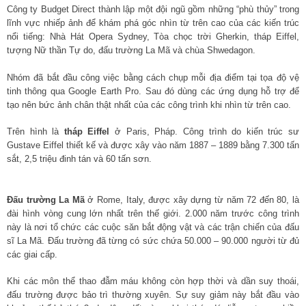
Công ty Budget Direct thành lập một đội ngũ gồm những “phù thủy” trong
lĩnh vực nhiếp ảnh để khám phá góc nhìn từ trên cao của các kiến trúc
nổi tiếng: Nhà Hát Opera Sydney, Tòa chọc trời Gherkin, tháp Eiffel,
tượng Nữ thần Tự do, đấu trường La Mã và chùa Shwedagon.
Nhóm đã bắt đầu công việc bằng cách chụp mỗi địa điểm tại tọa độ vệ
tinh thông qua Google Earth Pro. Sau đó dùng các ứng dụng hỗ trợ để
tạo nên bức ảnh chân thật nhất của các công trình khi nhìn từ trên cao.
Trên hình là
tháp Eiffel
ở Paris, Pháp. Công trình do kiến trúc sư
Gustave Eiffel thiết kế và được xây vào năm 1887 – 1889 bằng 7.300 tấn
sắt, 2,5 triệu đinh tán và 60 tấn sơn.
Đấu trường La Mã
ở Rome, Italy, được xây dựng từ năm 72 đến 80, là
đài hình vòng cung lớn nhất trên thế giới. 2.000 năm trước công trình
này là nơi tổ chức các cuộc săn bắt động vật và các trận chiến của đấu
sĩ La Mã. Đấu trường đã từng có sức chứa 50.000 – 90.000 người từ đủ
các giai cấp.
Khi các môn thể thao đẫm máu không còn hợp thời và dần suy thoái,
đấu trường được bảo trì thường xuyên. Sự suy giảm này bắt đầu vào