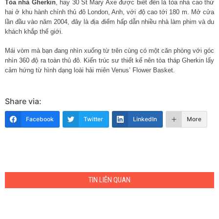
Tòa nhà Gherkin
, hay 30 St Mary Axe được biết đến là tòa nhà cao thứ
hai ở khu hành chính thủ đô London, Anh, với độ cao tới 180 m. Mở cửa
lần đầu vào năm 2004, đây là địa điểm hấp dẫn nhiều nhà làm phim và du
khách khắp thế giới.
Mái vòm mà bạn đang nhìn xuống từ trên cùng có một căn phòng với góc
nhìn 360 độ ra toàn thủ đô. Kiến trúc sư thiết kế nên tòa tháp Gherkin lấy
cảm hứng từ hình dạng loài hải miên Venus’ Flower Basket.
Share via:
Facebook
Twitter
LinkedIn
More
TIN LIÊN QUAN