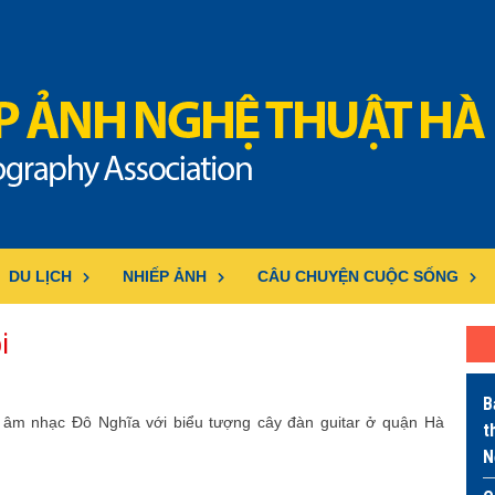
DU LỊCH
NHIẾP ẢNH
CÂU CHUYỆN CUỘC SỐNG
i
B
n âm nhạc Đô Nghĩa với biểu tượng cây đàn guitar ở quận Hà
t
N