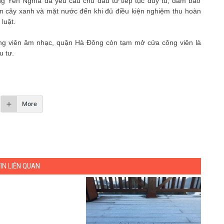
g Yên Nghĩa đã yêu cầu chủ đầu tư tiếp tục duy tu, đảm bảo
iên cây xanh và mặt nước đến khi đủ điều kiện nghiệm thu hoàn
luật.
ng viên âm nhạc, quận Hà Đông còn tạm mở cửa công viên là
u tư.
More
TIN LIÊN QUAN