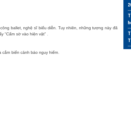
2
T
h
ông ballet, nghệ sĩ biểu diễn. Tuy nhiên, những tượng này đã
T
ấy “Cấm sờ vào hiện vật” .
T
và cắm biển cảnh báo nguy hiểm.