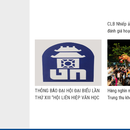
CLB Nhiếp ả
đánh giá ho
THÔNG BÁO ĐẠI HỘI ĐẠI BIỂU LẦN
Hàng nghìn 
THỨ XIII “HỘI LIÊN HIỆP VĂN HỌC
Trung thu kh
NGHỆ THUẬT HÀ NỘI”
Tây