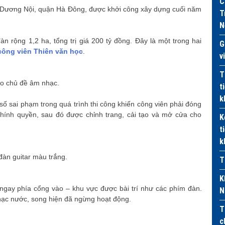
C
 Dương Nội, quận Hà Đông, được khởi công xây dựng cuối năm
T
N
àn rộng 1,2 ha, tổng trị giá 200 tỷ đồng. Đây là một trong hai
G
công viên Thiên văn học
.
v
T
heo chủ đề âm nhạc.
t
k
 sai phạm trong quá trình thi công khiến công viên phải đóng
hính quyền, sau đó được chỉnh trang, cải tạo và mở cửa cho
K
t
k
đàn guitar màu trắng.
T
K
gay phía cổng vào – khu vực được bài trí như các phím đàn.
N
hạc nước, song hiện đã ngừng hoạt động.
T
c