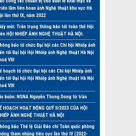
ác công tác chuẩn bị cho buổi lễ khai mạc và
riển lãm liên hoan ảnh Nghệ thuật khu vực Hà
ội lần thứ IX, năm 2022
iấy mời: Trân trọng thông báo tới toàn thể Hội
iên HỘI NHIẾP ẢNH NGHỆ THUẬT HÀ NỘI.
hông báo tổ chức Đại hội các Chi hội Nhiếp ảnh
iến tới Đại hội Hội Nhiếp ảnh Nghệ thuật Hà Nội
hoá VIII
ế hoạch tổ chức Đại hội các Chi hội Nhiếp ảnh
iến tới Đại hội Hội Nhiếp ảnh Nghệ thuật Hà Nội
hoá VIII
in buồn: NSNA Nguyễn Thong Dong từ trần
Ế HOẠCH HOẠT ĐỘNG QUÝ II/2023 CỦA HỘI
HIẾP ẢNH NGHỆ THUẬT HÀ NỘI
hông báo Thể lệ Giải Báo chí Toàn quốc phòng
hống tham nhũng tiêu cực lần thứ IV (2022-