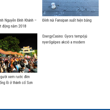
nh Nguyễn Đình Khánh –
Đỉnh núi Fansipan xuất hiện băng
ạt động năm 2018
EnergyCasino: Gyors tempójú
nyerőgépes akció a modern
játékosoknak
người xem rước đèn
ổng lồ ở thành cổ Sơn