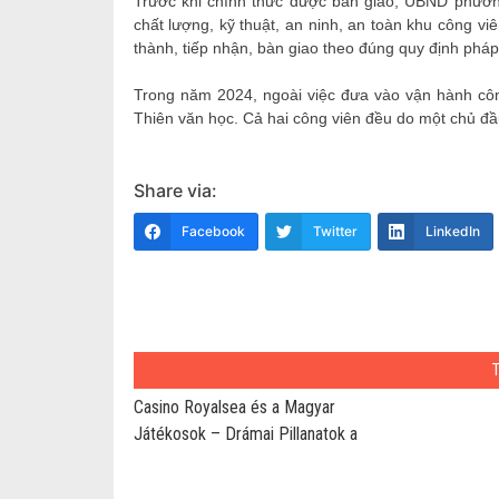
Trước khi chính thức được bàn giao, UBND phườn
chất lượng, kỹ thuật, an ninh, an toàn khu công v
thành, tiếp nhận, bàn giao theo đúng quy định pháp 
Trong năm 2024, ngoài việc đưa vào vận hành cô
Thiên văn học. Cả hai công viên đều do một chủ đầ
Share via:
Facebook
Twitter
LinkedIn
Casino Royalsea és a Magyar
Játékosok – Drámai Pillanatok a
Fogadások Világából