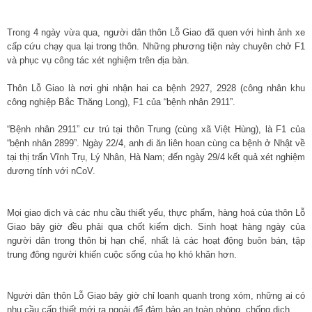
Trong 4 ngày vừa qua, người dân thôn Lỗ Giao đã quen với hình ảnh xe
cấp cứu chạy qua lại trong thôn. Những phương tiện này chuyên chở F1
và phục vụ công tác xét nghiệm trên địa bàn.
Thôn Lỗ Giao là nơi ghi nhận hai ca bệnh 2927, 2928 (công nhân khu
công nghiệp Bắc Thăng Long), F1 của “bệnh nhân 2911”.
“Bệnh nhân 2911” cư trú tại thôn Trung (cùng xã Việt Hùng), là F1 của
“bệnh nhân 2899”. Ngày 22/4, anh đi ăn liên hoan cùng ca bệnh ở Nhật về
tại thị trấn Vĩnh Trụ, Lý Nhân, Hà Nam; đến ngày 29/4 kết quả xét nghiệm
dương tính với nCoV.
Mọi giao dịch và các nhu cầu thiết yếu, thực phẩm, hàng hoá của thôn Lỗ
Giao bây giờ đều phải qua chốt kiểm dịch. Sinh hoạt hàng ngày của
người dân trong thôn bị hạn chế, nhất là các hoạt động buôn bán, tập
trung đông người khiến cuộc sống của họ khó khăn hơn.
Người dân thôn Lỗ Giao bây giờ chỉ loanh quanh trong xóm, những ai có
nhu cầu cấp thiết mới ra ngoài để đảm bảo an toàn phòng, chống dịch.