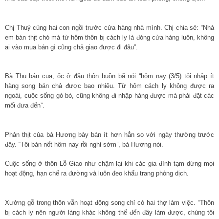
Chị Thuỷ cùng hai con ngồi trước cửa hàng nhà mình. Chị chia sẻ: “Nhà
em bán thịt chó mà từ hôm thôn bị cách ly là đóng cửa hàng luôn, không
ai vào mua bán gì cũng chả giao được đi đâu”.
Bà Thu bán cua, ốc ở đầu thôn buồn bã nói “hôm nay (3/5) tôi nhập ít
hàng song bán chả được bao nhiêu. Từ hôm cách ly không được ra
ngoài, cuộc sống gò bó, cũng không đi nhập hàng được mà phải đặt các
mối đưa đến”.
Phản thịt của bà Hương bày bán ít hơn hẳn so với ngày thường trước
đây. “Tôi bán nốt hôm nay rồi nghỉ sớm”, bà Hương nói.
Cuộc sống ở thôn Lỗ Giao như chậm lại khi các gia đình tạm dừng mọi
hoạt động, hạn chế ra đường và luôn đeo khẩu trang phòng dịch.
Xưởng gỗ trong thôn vẫn hoạt động song chỉ có hai thợ làm việc. “Thôn
bị cách ly nên người làng khác không thể đến đây làm được, chúng tôi