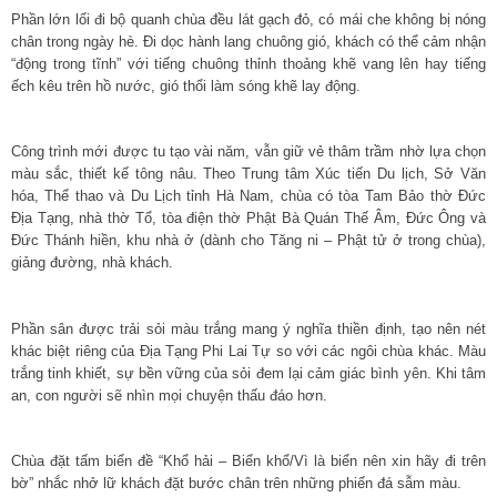
Phần lớn lối đi bộ quanh chùa đều lát gạch đỏ, có mái che không bị nóng
chân trong ngày hè. Đi dọc hành lang chuông gió, khách có thể cảm nhận
“động trong tĩnh” với tiếng chuông thỉnh thoảng khẽ vang lên hay tiếng
ếch kêu trên hồ nước, gió thổi làm sóng khẽ lay động.
Công trình mới được tu tạo vài năm, vẫn giữ vẻ thâm trầm nhờ lựa chọn
màu sắc, thiết kế tông nâu. Theo Trung tâm Xúc tiến Du lịch, Sở Văn
hóa, Thể thao và Du Lịch tỉnh Hà Nam, chùa có tòa Tam Bảo thờ Đức
Địa Tạng, nhà thờ Tổ, tòa điện thờ Phật Bà Quán Thế Âm, Đức Ông và
Đức Thánh hiền, khu nhà ở (dành cho Tăng ni – Phật tử ở trong chùa),
giảng đường, nhà khách.
Phần sân được trải sỏi màu trắng mang ý nghĩa thiền định, tạo nên nét
khác biệt riêng của Địa Tạng Phi Lai Tự so với các ngôi chùa khác. Màu
trắng tinh khiết, sự bền vững của sỏi đem lại cảm giác bình yên. Khi tâm
an, con người sẽ nhìn mọi chuyện thấu đáo hơn.
Chùa đặt tấm biển đề “Khổ hải – Biển khổ/Vì là biển nên xin hãy đi trên
bờ” nhắc nhở lữ khách đặt bước chân trên những phiến đá sẫm màu.