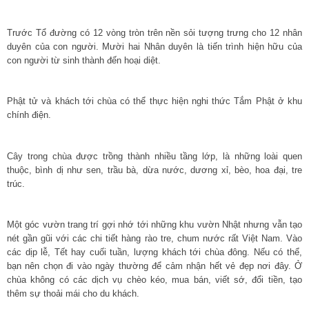
Trước Tổ đường có 12 vòng tròn trên nền sỏi tượng trưng cho 12 nhân
duyên của con người. Mười hai Nhân duyên là tiến trình hiện hữu của
con người từ sinh thành đến hoại diệt.
Phật tử và khách tới chùa có thể thực hiện nghi thức Tắm Phật ở khu
chính điện.
Cây trong chùa được trồng thành nhiều tầng lớp, là những loài quen
thuộc, bình dị như sen, trầu bà, dừa nước, dương xỉ, bèo, hoa đại, tre
trúc.
Một góc vườn trang trí gợi nhớ tới những khu vườn Nhật nhưng vẫn tạo
nét gần gũi với các chi tiết hàng rào tre, chum nước rất Việt Nam. Vào
các dịp lễ, Tết hay cuối tuần, lượng khách tới chùa đông. Nếu có thể,
bạn nên chọn đi vào ngày thường để cảm nhận hết vẻ đẹp nơi đây. Ở
chùa không có các dịch vụ chèo kéo, mua bán, viết sớ, đổi tiền, tạo
thêm sự thoải mái cho du khách.