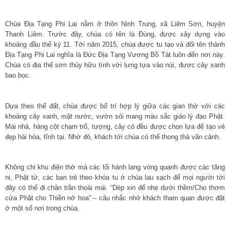
Chùa Địa Tạng Phi Lai nằm ở thôn Ninh Trung, xã Liêm Sơn, huyện
Thanh Liêm. Trước đây, chùa có tên là Đùng, được xây dựng vào
khoảng đầu thế kỷ 11. Tới năm 2015, chùa được tu tạo và đổi tên thành
Địa Tạng Phi Lai nghĩa là Đức Địa Tạng Vương Bồ Tát luôn đến nơi này.
Chùa có địa thế sơn thủy hữu tình với lưng tựa vào núi, được cây xanh
bao bọc.
Dựa theo thế đất, chùa được bố trí hợp lý giữa các gian thờ với các
khoảng cây xanh, mặt nước, vườn sỏi mang màu sắc giáo lý đạo Phật.
Mái nhà, hàng cột chạm trổ, tượng, cây cỏ đều được chọn lựa để tạo vẻ
đẹp hài hòa, tĩnh tại. Nhờ đó, khách tới chùa có thể thong thả vãn cảnh.
Không chỉ khu điện thờ mà các lối hành lang vòng quanh được các tăng
ni, Phật tử, các bạn trẻ theo khóa tu ở chùa lau sạch để mọi người tới
đây có thể đi chân trần thoải mái. “Dép xin để nhẹ dưới thềm/Cho thơm
cửa Phật cho Thiền nở hoa” – câu nhắc nhở khách tham quan được đặt
ở một số nơi trong chùa.