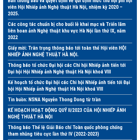
Bản thông báo và quyết định về qui định mức thu hội phí hội
viên Hội Nhiếp ảnh Nghệ thuật Hà Nội, nhiệm kỳ 2020 –
2025.
Các công tác chuẩn bị cho buổi lễ khai mạc và Triển lãm
liên hoan ảnh Nghệ thuật khu vực Hà Nội lần thứ IX, năm
2022
Giấy mời: Trân trọng thông báo tới toàn thể Hội viên HỘI
NHIẾP ẢNH NGHỆ THUẬT HÀ NỘI.
Thông báo tổ chức Đại hội các Chi hội Nhiếp ảnh tiến tới
Đại hội Hội Nhiếp ảnh Nghệ thuật Hà Nội khoá VIII
Kế hoạch tổ chức Đại hội các Chi hội Nhiếp ảnh tiến tới Đại
hội Hội Nhiếp ảnh Nghệ thuật Hà Nội khoá VIII
Tin buồn: NSNA Nguyễn Thong Dong từ trần
KẾ HOẠCH HOẠT ĐỘNG QUÝ II/2023 CỦA HỘI NHIẾP ẢNH
NGHỆ THUẬT HÀ NỘI
Thông báo Thể lệ Giải Báo chí Toàn quốc phòng chống
tham nhũng tiêu cực lần thứ IV (2022-2023)