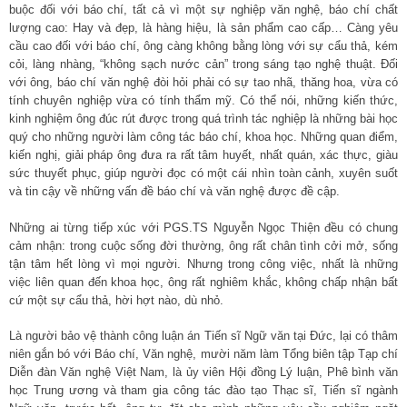
buộc đối với báo chí, tất cả vì một sự nghiệp văn nghệ, báo chí chất
lượng cao: Hay và đẹp, là hàng hiệu, là sản phẩm cao cấp… Càng yêu
cầu cao đối với báo chí, ông càng không bằng lòng với sự cẩu thả, kém
cỏi, làng nhàng, “không sạch nước cản” trong sáng tạo nghệ thuật. Đối
với ông, báo chí văn nghệ đòi hỏi phải có sự tao nhã, thăng hoa, vừa có
tính chuyên nghiệp vừa có tính thẩm mỹ. Có thể nói, những kiến thức,
kinh nghiệm ông đúc rút được trong quá trình tác nghiệp là những bài học
quý cho những người làm công tác báo chí, khoa học. Những quan điểm,
kiến nghị, giải pháp ông đưa ra rất tâm huyết, nhất quán, xác thực, giàu
sức thuyết phục, giúp người đọc có một cái nhìn toàn cảnh, xuyên suốt
và tin cậy về những vấn đề báo chí và văn nghệ được đề cập.
Những ai từng tiếp xúc với PGS.TS Nguyễn Ngọc Thiện đều có chung
cảm nhận: trong cuộc sống đời thường, ông rất chân tình cởi mở, sống
tận tâm hết lòng vì mọi người. Nhưng trong công việc, nhất là những
việc liên quan đến khoa học, ông rất nghiêm khắc, không chấp nhận bất
cứ một sự cẩu thả, hời hợt nào, dù nhỏ.
Là người bảo vệ thành công luận án Tiến sĩ Ngữ văn tại Đức, lại có thâm
niên gắn bó với Báo chí, Văn nghệ, mười năm làm Tổng biên tập Tạp chí
Diễn đàn Văn nghệ Việt Nam, là ủy viên Hội đồng Lý luận, Phê bình văn
học Trung ương và tham gia công tác đào tạo Thạc sĩ, Tiến sĩ ngành