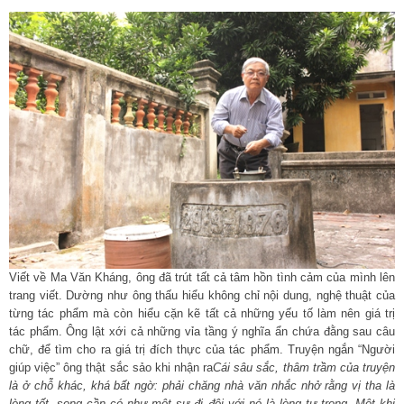
Viết về Ma Văn Kháng, ông đã trút tất cả tâm hồn tình cảm của mình lên
trang viết. Dường như ông thấu hiểu không chỉ nội dung, nghệ thuật của
từng tác phẩm mà còn hiểu cặn kẽ tất cả những yếu tố làm nên giá trị
tác phẩm. Ông lật xới cả những vỉa tầng ý nghĩa ẩn chứa đằng sau câu
chữ, để tìm cho ra giá trị đích thực của tác phẩm. Truyện ngắn “Người
giúp việc” ông thật sắc sảo khi nhận ra
Cái sâu sắc, thâm trầm của truyện
là ở chỗ khác, khá bất ngờ: phải chăng nhà văn nhắc nhở rằng vị tha là
lòng tốt, song cần có như một sự đi đôi với nó là lòng tự trọng. Một khi