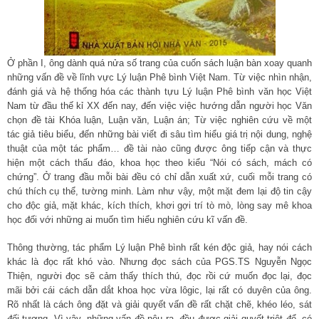
Ở phần I, ông dành quá nửa số trang của cuốn sách luận bàn xoay quanh
những vấn đề về lĩnh vực Lý luận Phê bình Việt Nam. Từ việc nhìn nhận,
đánh giá và hệ thống hóa các thành tựu Lý luận Phê bình văn học Việt
Nam từ đầu thế kỉ XX đến nay, đến việc việc hướng dẫn người học Văn
chọn đề tài Khóa luận, Luận văn, Luận án; Từ việc nghiên cứu về một
tác giả tiêu biểu, đến những bài viết đi sâu tìm hiểu giá trị nội dung, nghệ
thuật của một tác phẩm… đề tài nào cũng được ông tiếp cận và thực
hiện một cách thấu đáo, khoa học theo kiểu “Nói có sách, mách có
chứng”. Ở trang đầu mỗi bài đều có chỉ dẫn xuất xứ, cuối mỗi trang có
chú thích cụ thể, tường minh. Làm như vậy, một mặt đem lại độ tin cậy
cho độc giả, mặt khác, kích thích, khơi gợi trí tò mò, lòng say mê khoa
học đối với những ai muốn tìm hiểu nghiên cứu kĩ vấn đề.
Thông thường, tác phẩm Lý luận Phê bình rất kén độc giả, hay nói cách
khác là đọc rất khó vào. Nhưng đọc sách của PGS.TS Nguyễn Ngọc
Thiện, người đọc sẽ cảm thấy thích thú, đọc rồi cứ muốn đọc lại, đọc
mãi bởi cái cách dẫn dắt khoa học vừa lôgic, lại rất có duyên của ông.
Rõ nhất là cách ông đặt và giải quyết vấn đề rất chặt chẽ, khéo léo, sát
đối tượng. Vì vậy, những vấn đề nêu ra, đều được giải quyết triệt để, có