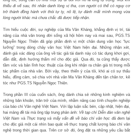
thiếu đi vế sau, thì nhân danh lòng vị tha, con người có thể có nguy cơ
trở thành đồng hành với thói tự ty, nô lệ, tự đánh mất mình mong vừa
lòng người khác mà chưa chắc đã được tiếp nhận
.
Tìm hiểu cuộc đời, sự nghiệp của Ma Văn Kháng, khẳng định vị trí, tài
năng của nhà văn trong đời sống xã hội hôm nay và mai sau, PGS.TS
Nguyễn Ngọc Thiện đã góp phần định vị một chân dung văn học “lực
lưỡng” trong dòng chảy văn học Việt Nam hiện đại. Những nhận xét,
đánh giá xác đáng của ông về tác giả tài danh này có tác dụng khơi gợi,
dẫn dắt, định hướng thẩm mĩ cho độc giả. Qua đó, ta cũng thấy được
tầm vóc và bản lĩnh học thuật của ông khi nhận ra chân giá trị trong mỗi
tác phẩm của nhà văn. Bởi vậy, theo thiển ý của tôi, khó ai có sự thấu
hiểu, đồng cảm, sẻ chia với nhà văn Ma Văn Kháng đến tận chân tơ, kẽ
tóc như PGS.TS Nguyễn Ngọc Thiện.
Trong phần III của cuốn sách, ông dành chia sẻ những kinh nghiệm và
những băn khoăn, trăn trở của mình, nhằm nâng cao tính chuyên nghiệp
của báo chí Văn nghệ Việt Nam. Với lập luận sắc bén, cập nhật, hiện đại,
hai mảng đề tài mà ông tập trung phản ánh:
Về tạp chí Diễn đàn văn nghệ
Việt Nam
và
Thực trạng và mấy vấn đề về báo chí văn học
đã đem lại
cho độc giả một cái nhìn bao quát về thực trạng chất lượng báo chí văn
nghệ trong thời gian qua. Trên cơ sở đó, ông đặt ra những yêu cầu bắt