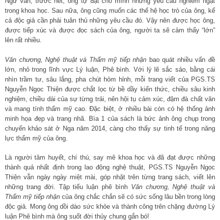
Ngữ văn, trước hết, ông tự đặt cho mình những yêu cầu nghiêm ngặt
trong khoa học. Sau nữa, ông cũng muốn các thế hệ học trò của ông, kể
cả độc giả cần phải tuân thủ những yêu cầu đó. Vậy nên được học ông,
được tiếp xúc và được đọc sách của ông, người ta sẽ cảm thấy “lớn”
lên rất nhiều.
Văn chương, Nghệ thuật và Thẩm mỹ tiếp nhận
bao quát nhiều vấn đề
lớn, nhỏ trong lĩnh vực Lý luận, Phê bình. Với lý lẽ sắc sảo, bằng cái
nhìn trầm tư, sâu lắng, pha chút hỏm hỉnh, mỗi trang viết của PGS.TS
Nguyễn Ngọc Thiện được chắt lọc từ bề dầy kiến thức, chiều sâu kinh
nghiệm, chiều dài của sự từng trải, nên hội tụ cảm xúc, đậm đà chất văn
và mang tính thẩm mỹ cao. Đặc biệt, ở nhiều bài còn có hệ thống ảnh
minh họa đẹp và trang nhã. Bìa 1 của sách là bức ảnh ông chụp trong
chuyến khảo sát ở Nga năm 2014, càng cho thấy sự tinh tế trong năng
lực thẩm mỹ của ông.
Là người tâm huyết, chí thú, say mê khoa học và đã đạt được những
thành quả nhất định trong lao động nghệ thuật, PGS.TS Nguyễn Ngọc
Thiện vẫn ngày ngày miệt mài, góp nhặt trên từng trang sách, viết lên
những trang đời. Tập tiểu luận phê bình
Văn chương, Nghệ thuật và
Thẩm mỹ tiếp nhận
của ông chắc chắn sẽ có sức sống lâu bền trong lòng
độc giả. Mong ông dồi dào sức khỏe và thành công trên chặng đường Lý
luận Phê bình mà ông suốt đời thủy chung gắn bó!