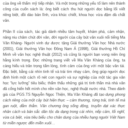
của ông về thẩm mỹ tiếp nhận. Và một trong những yếu tố làm nên thành
công của cuốn sách là: ông biết cách thu hút người đọc bằng lối viết
riêng biệt, dồi dào bản lĩnh, vừa khúc chiết, khoa học vừa đậm đà chất
văn.
Phần II của sách, tác giả dành nhiều tâm huyết, khám phá, cảm nhận,
nâng niu chăm chút đời văn, đời người của cây bút văn xuôi nổi tiếng Ma
Văn Kháng- Người vinh dự được tặng Giải thưởng Văn học Nhà nước
(2001), Giải thưởng Văn học Đông Nam Á (1998), Giải thưởng Hồ Chí
Minh về văn học nghệ thuật (2012) và cũng là người bạn vong niên ông
hằng kính trọng. Đọc những trang viết về Ma Văn Kháng của ông, ta
càng hiểu và trân trọng tấm lòng, tình cảm của ông với một bậc văn tài.
Đặc biệt, bằng cái nhìn tinh tế và trái tim nhạy cảm, ông giúp người đọc
định hình một cách rõ nét con người và sự nghiệp của một tác gia văn
học “lực lưỡng” tiêu biểu; thẩm thấu những giá trị tinh thần mà nhà văn
đã cống hiến hết mình cho nền văn học, nghệ thuật nước nhà. Theo đánh
giá của PGS.TS Nguyễn Ngọc Thiện, Ma Văn Kháng
đã tạo dựng phong
cách riêng của một cây bút hiện thực – cảm thương, từng trải, tinh tế mà
gan ruột, đằm thắm. Văn chương ông sống động, truyền đạt xác thực
nhân cách và bản sắc dân tộc đa dạng trong cái nhìn, nếp cảm, lối nghĩ,
vừa cá biệt, vừa tiêu biểu cho chân dung của nhiều hạng người Việt Nam
từ miền ngược đến miền xuôi
…