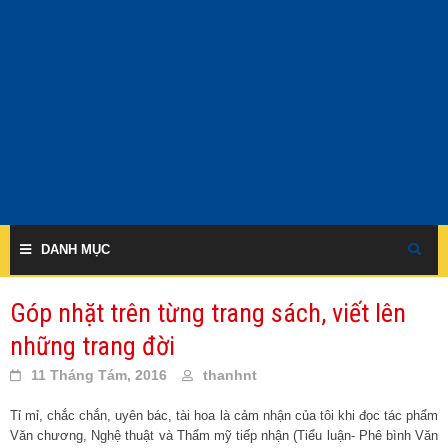
Skip
to
content
DANH MỤC
Góp nhặt trên từng trang sách, viết lên
những trang đời
11 Tháng Tám, 2016
thanhnt
Tỉ mỉ, chắc chắn, uyên bác, tài hoa là cảm nhận của tôi khi đọc tác phẩm
Văn chương, Nghệ thuật và Thẩm mỹ tiếp nhận (Tiểu luận- Phê bình Văn