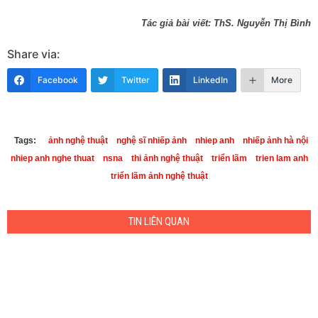
Tác giả bài viết: ThS. Nguyễn Thị Bình
Share via:
Facebook
Twitter
LinkedIn
More
Tags:
ảnh nghệ thuật
nghệ sĩ nhiếp ảnh
nhiep anh
nhiếp ảnh hà nội
nhiep anh nghe thuat
nsna
thi ảnh nghệ thuật
triển lãm
trien lam anh
triển lãm ảnh nghệ thuật
TIN LIÊN QUAN