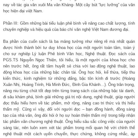
nay về tác gia văn xuôi Ma văn Kháng- Một cây bút “lực lưỡng” của văn
học hiện đại việt Nam.
Phần III: Gồm những bài tiểu luận phê bình về nâng cao chất lượng, tính
chuyên nghiệp và hiệu quả của báo chí văn nghệ Việt Nam đương đại.
Ba phần của cuốn sách là ba mảng tưởng như riêng rẽ mà nhất quán
được hình thành bởi tư duy khoa học của một người toàn tâm, toàn ý
cho sự nghiệp Lý luận Phê bình Văn học, Nghệ thuật. Đọc sách của
PGS.TS Nguyễn Ngọc Thiện, tôi hiểu, là một người của khoa học cho
nên trước hết, ông rất tâm huyết sẻ chia với lao động nghệ thuật, lao
động khoa học của những bậc chân tài. Ông học hỏi, kế thừa, tiếp thu
kiến thức, kinh nghiệm từ những đấng, bậc tôn kính đi trước (Hoàng
Xuân Nhị, Hoàng Trinh, Hà Minh Đức, Đinh Gia Khánh…). Ông trân trọng,
nâng niu từng chút tốt đẹp trên từng trang sách của những bậc tài danh,
đi sâu khám phá, bình giải những giá trị nội dung, nghệ thuật, giúp người
đọc thấu hiểu hơn về tác phẩm, mở rộng, nâng cao tri thức và thị hiếu
thẩm mỹ. Cũng vì vậy, đối với người đọc – bạn đồng hành, đồng sáng
tạo của nhà văn, ông đòi hỏi ở họ sự hoàn thiện thẩm mỹ trong tiếp nhận
tác phẩm văn chương nghệ thuật. Ông hiểu sâu sắc công việc của người
sáng tác, nên luôn xem xét tác phẩm trong mối quan hệ với chỉnh thể
nghệ thuật một cách uyển chuyển, thực chứng, không cứng nhắc, áp