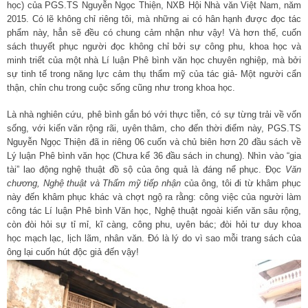
học) của PGS.TS Nguyễn Ngọc Thiện, NXB Hội Nhà văn Việt Nam, năm
2015. Có lẽ không chỉ riêng tôi, mà những ai có hân hạnh được đọc tác
phẩm này, hẳn sẽ đều có chung cảm nhận như vậy! Và hơn thế, cuốn
sách thuyết phục người đọc không chỉ bởi sự công phu, khoa học và
minh triết của một nhà Lí luận Phê bình văn học chuyên nghiệp, mà bởi
sự tinh tế trong năng lực cảm thụ thẩm mỹ của tác giả- Một người cẩn
thận, chỉn chu trong cuộc sống cũng như trong khoa học.
Là nhà nghiên cứu, phê bình gắn bó với thực tiễn, có sự từng trải về vốn
sống, với kiến văn rộng rãi, uyên thâm, cho đến thời điểm này, PGS.TS
Nguyễn Ngọc Thiện đã in riêng 06 cuốn và chủ biên hơn 20 đầu sách về
Lý luận Phê bình văn học (Chưa kể 36 đầu sách in chung). Nhìn vào “gia
tài” lao động nghệ thuật đồ sộ của ông quả là đáng nể phục. Đọc
Văn
chương, Nghệ thuật và Thẩm mỹ tiếp nhận
của ông, tôi đi từ khâm phục
này đến khâm phục khác và chợt ngộ ra rằng: công việc của người làm
công tác Lí luận Phê bình Văn học, Nghệ thuật ngoài kiến văn sâu rộng,
còn đòi hỏi sự tỉ mỉ, kĩ càng, công phu, uyên bác; đòi hỏi tư duy khoa
học mạch lạc, lịch lãm, nhân văn. Đó là lý do vì sao mỗi trang sách của
ông lại cuốn hút độc giả đến vậy!