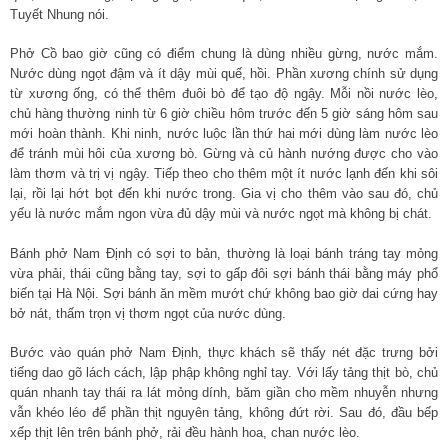
Tuyết Nhung nói.
Phở Cồ bao giờ cũng có điểm chung là dùng nhiều gừng, nước mắm.
Nước dùng ngọt đậm và ít dậy mùi quế, hồi. Phần xương chính sử dụng
từ xương ống, có thể thêm đuôi bò để tạo độ ngậy. Mỗi nồi nước lèo,
chủ hàng thường ninh từ 6 giờ chiều hôm trước đến 5 giờ sáng hôm sau
mới hoàn thành. Khi ninh, nước luộc lần thứ hai mới dùng làm nước lèo
để tránh mùi hôi của xương bò. Gừng và củ hành nướng được cho vào
làm thơm và trị vị ngậy. Tiếp theo cho thêm một ít nước lạnh đến khi sôi
lại, rồi lại hớt bọt đến khi nước trong. Gia vị cho thêm vào sau đó, chủ
yếu là nước mắm ngon vừa đủ dậy mùi và nước ngọt mà không bị chát.
Bánh phở Nam Định có sợi to bản, thường là loại bánh tráng tay mỏng
vừa phải, thái cũng bằng tay, sợi to gấp đôi sợi bánh thái bằng máy phổ
biến tại Hà Nội. Sợi bánh ăn mềm mướt chứ không bao giờ dai cứng hay
bở nát, thấm trọn vị thơm ngọt của nước dùng.
Bước vào quán phở Nam Định, thực khách sẽ thấy nét đặc trưng bởi
tiếng dao gõ lách cách, lập phập không nghỉ tay. Với lấy tảng thịt bò, chủ
quán nhanh tay thái ra lát mỏng dính, băm giần cho mềm nhuyễn nhưng
vẫn khéo léo để phần thịt nguyên tảng, không đứt rời. Sau đó, đầu bếp
xếp thịt lên trên bánh phở, rải đều hành hoa, chan nước lèo.