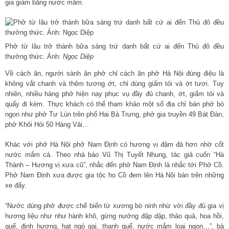
gia giảm bằng nước mắm.
Phở từ lâu trở thành bữa sáng trứ danh bất cứ ai đến Thủ đô đều
thưởng thức. Ảnh:
Ngọc Diệp
Về cách ăn, người sành ăn phở chỉ cách ăn phở Hà Nội đúng điệu là
không vắt chanh và thêm tương ớt, chỉ dùng giấm tỏi và ớt tươi. Tuy
nhiên, nhiều hàng phở hiện nay phục vụ đầy đủ chanh, ớt, giấm tỏi và
quẩy đi kèm. Thực khách có thể tham khảo một số địa chỉ bán phở bò
ngon như phở Tư Lùn trên phố Hai Bà Trưng, phở gia truyền 49 Bát Đàn,
phở Khôi Hói 50 Hàng Vải…
Khác với phở Hà Nội phở Nam Định có hương vị đậm đà hơn nhờ cốt
nước mắm cá. Theo nhà báo Vũ Thị Tuyết Nhung, tác giả cuốn “Hà
Thành – Hương vị xưa cũ”, nhắc đến phở Nam Định là nhắc tới Phở Cồ.
Phở Nam Định xưa được gia tộc họ Cồ đem lên Hà Nội bán trên những
xe đẩy.
“Nước dùng phở được chế biến từ xương bò ninh nhừ với đầy đủ gia vị
hương liệu như như hành khô, gừng nướng đập dập, thảo quả, hoa hồi,
quế, đinh hương, hạt ngò gai, thanh quế, nước mắm loại ngon…”, bà