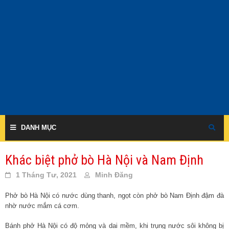
Skip
to
content
DANH MỤC
Khác biệt phở bò Hà Nội và Nam Định
1 Tháng Tư, 2021
Minh Đăng
Phở bò Hà Nội có nước dùng thanh, ngọt còn phở bò Nam Định đậm đà
nhờ nước mắm cá cơm.
Bánh phở Hà Nội có độ mỏng và dai mềm, khi trụng nước sôi không bị