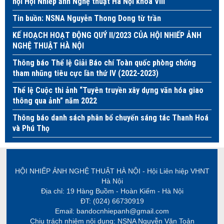
hội Hội Nhiếp ảnh Nghệ thuật Hà Nội khoá VIII
Tin buồn: NSNA Nguyễn Thong Dong từ trần
KẾ HOẠCH HOẠT ĐỘNG QUÝ II/2023 CỦA HỘI NHIẾP ẢNH
NGHỆ THUẬT HÀ NỘI
Thông báo Thể lệ Giải Báo chí Toàn quốc phòng chống
tham nhũng tiêu cực lần thứ IV (2022-2023)
Thể lệ Cuộc thi ảnh “Tuyên truyền xây dựng văn hóa giao
thông qua ảnh” năm 2022
Thông báo danh sách phân bổ chuyến sáng tác Thanh Hoá
và Phú Thọ
HỘI NHIẾP ẢNH NGHỆ THUẬT HÀ NỘI - Hội Liên hiệp VHNT
Hà Nội
Địa chỉ: 19 Hàng Buồm - Hoàn Kiếm - Hà Nội
ĐT: (024) 66730919
Email: bandocnhiepanh@gmail.com
Chịu trách nhiệm nội dung: NSNA Nguyễn Văn Toản