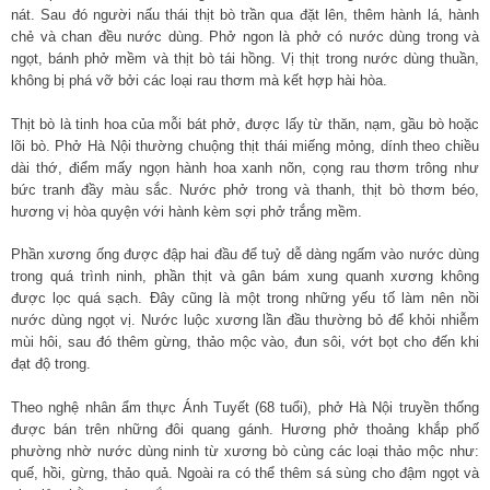
nát. Sau đó người nấu thái thịt bò trần qua đặt lên, thêm hành lá, hành
chẻ và chan đều nước dùng. Phở ngon là phở có nước dùng trong và
ngọt, bánh phở mềm và thịt bò tái hồng. Vị thịt trong nước dùng thuần,
không bị phá vỡ bởi các loại rau thơm mà kết hợp hài hòa.
Thịt bò là tinh hoa của mỗi bát phở, được lấy từ thăn, nạm, gầu bò hoặc
lõi bò. Phở Hà Nội thường chuộng thịt thái miếng mỏng, dính theo chiều
dài thớ, điểm mấy ngọn hành hoa xanh nõn, cọng rau thơm trông như
bức tranh đầy màu sắc. Nước phở trong và thanh, thịt bò thơm béo,
hương vị hòa quyện với hành kèm sợi phở trắng mềm.
Phần xương ống được đập hai đầu để tuỷ dễ dàng ngấm vào nước dùng
trong quá trình ninh, phần thịt và gân bám xung quanh xương không
được lọc quá sạch. Đây cũng là một trong những yếu tố làm nên nồi
nước dùng ngọt vị. Nước luộc xương lần đầu thường bỏ để khỏi nhiễm
mùi hôi, sau đó thêm gừng, thảo mộc vào, đun sôi, vớt bọt cho đến khi
đạt độ trong.
Theo nghệ nhân ẩm thực Ánh Tuyết (68 tuổi), phở Hà Nội truyền thống
được bán trên những đôi quang gánh. Hương phở thoảng khắp phố
phường nhờ nước dùng ninh từ xương bò cùng các loại thảo mộc như:
quế, hồi, gừng, thảo quả. Ngoài ra có thể thêm sá sùng cho đậm ngọt và