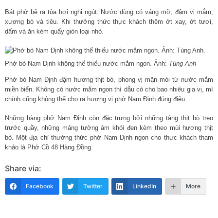
Bát phở bê ra tỏa hơi nghi ngút. Nước dùng có váng mỡ, đậm vị mắm,
xương bò và tiêu. Khi thưởng thức thực khách thêm ớt xay, ớt tươi,
dấm và ăn kèm quẩy giòn loại nhỏ.
Phở bò Nam Định không thể thiếu nước mắm ngon. Ảnh:
Tùng Anh
Phở bò Nam Định đậm hương thịt bò, phong vị mặn mòi từ nước mắm
miền biển. Không có nước mắm ngon thì dẫu có cho bao nhiêu gia vị, mì
chính cũng không thể cho ra hương vị phở Nam Định đúng điệu.
Những hàng phở Nam Định còn đặc trưng bởi những tảng thịt bò treo
trước quầy, những mảng tường ám khói đen kèm theo mùi hương thịt
bò. Một địa chỉ thưởng thức phở Nam Định ngon cho thực khách tham
khảo là Phở Cồ 48 Hàng Đồng.
Share via:
Facebook
Twitter
LinkedIn
More