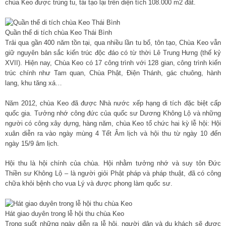
chùa Keo được trùng tu, tái tạo lại trên diện tích 108.000 m2 đất.
Quần thể di tích chùa Keo Thái Bình
Trải qua gần 400 năm tồn tại, qua nhiều lần tu bổ, tôn tạo, Chùa Keo vẫn
giữ nguyên bản sắc kiến trúc độc đáo có từ thời Lê Trung Hưng (thế kỷ
XVII). Hiện nay, Chùa Keo có 17 công trình với 128 gian, công trình kiến
trúc chính như Tam quan, Chùa Phật, Điện Thánh, gác chuông, hành
lang, khu tăng xá…
Năm 2012, chùa Keo đã được Nhà nước xếp hạng di tích đặc biệt cấp
quốc gia. Tưởng nhớ công đức của quốc sư Dương Không Lộ và những
người có công xây dựng, hàng năm, chùa Keo tổ chức hai kỳ lễ hội: Hội
xuân diễn ra vào ngày mùng 4 Tết Âm lịch và hội thu từ ngày 10 đến
ngày 15/9 âm lịch.
Hội thu là hội chính của chùa. Hội nhằm tưởng nhớ và suy tôn Ðức
Thiền sư Không Lộ – là người giỏi Phật pháp và pháp thuật, đã có công
chữa khỏi bệnh cho vua Lý và được phong làm quốc sư.
Hát giao duyên trong lễ hội thu chùa Keo
Trong suốt những ngày diễn ra lễ hội, người dân và du khách sẽ được