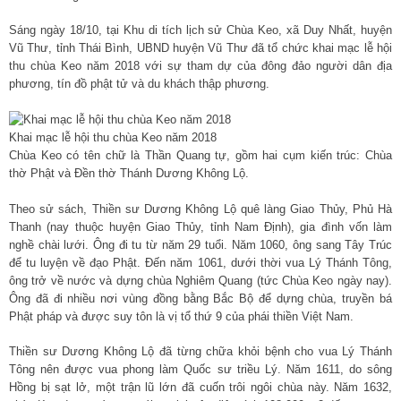
Sáng ngày 18/10, tại Khu di tích lịch sử Chùa Keo, xã Duy Nhất, huyện
Vũ Thư, tỉnh Thái Bình, UBND huyện Vũ Thư đã tổ chức khai mạc lễ hội
thu chùa Keo năm 2018 với sự tham dự của đông đảo người dân địa
phương, tín đồ phật tử và du khách thập phương.
Khai mạc lễ hội thu chùa Keo năm 2018
Chùa Keo có tên chữ là Thần Quang tự, gồm hai cụm kiến trúc: Chùa
thờ Phật và Đền thờ Thánh Dương Không Lộ.
Theo sử sách, Thiền sư Dương Không Lộ quê làng Giao Thủy, Phủ Hà
Thanh (nay thuộc huyện Giao Thủy, tỉnh Nam Định), gia đình vốn làm
nghề chài lưới. Ông đi tu từ năm 29 tuổi. Năm 1060, ông sang Tây Trúc
để tu luyện về đạo Phật. Đến năm 1061, dưới thời vua Lý Thánh Tông,
ông trở về nước và dựng chùa Nghiêm Quang (tức Chùa Keo ngày nay).
Ông đã đi nhiều nơi vùng đồng bằng Bắc Bộ để dựng chùa, truyền bá
Phật pháp và được suy tôn là vị tổ thứ 9 của phái thiền Việt Nam.
Thiền sư Dương Không Lộ đã từng chữa khỏi bệnh cho vua Lý Thánh
Tông nên được vua phong làm Quốc sư triều Lý. Năm 1611, do sông
Hồng bị sạt lở, một trận lũ lớn đã cuốn trôi ngôi chùa này. Năm 1632,