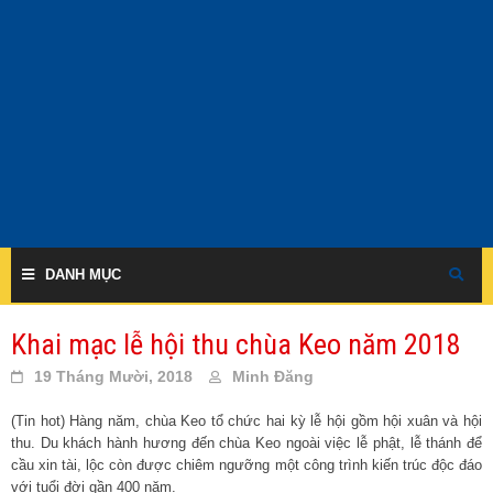
Skip
to
content
DANH MỤC
Khai mạc lễ hội thu chùa Keo năm 2018
19 Tháng Mười, 2018
Minh Đăng
(Tin hot) Hàng năm, chùa Keo tổ chức hai kỳ lễ hội gồm hội xuân và hội
thu. Du khách hành hương đến chùa Keo ngoài việc lễ phật, lễ thánh để
cầu xin tài, lộc còn được chiêm ngưỡng một công trình kiến trúc độc đáo
với tuổi đời gần 400 năm.