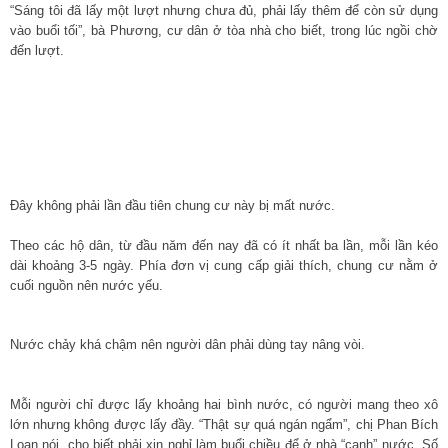
“Sáng tôi đã lấy một lượt nhưng chưa đủ, phải lấy thêm để còn sử dụng
vào buổi tối”, bà Phương, cư dân ở tòa nhà cho biết, trong lúc ngồi chờ
đến lượt.
Đây không phải lần đầu tiên chung cư này bị mất nước.
Theo các hộ dân, từ đầu năm đến nay đã có ít nhất ba lần, mỗi lần kéo
dài khoảng 3-5 ngày. Phía đơn vị cung cấp giải thích, chung cư nằm ở
cuối nguồn nên nước yếu.
Nước chảy khá chậm nên người dân phải dùng tay nâng vòi.
Mỗi người chỉ được lấy khoảng hai bình nước, có người mang theo xô
lớn nhưng không được lấy đầy. “Thật sự quá ngán ngẩm”, chị Phan Bích
Loan nói, cho biết phải xin nghỉ làm buổi chiều để ở nhà “canh” nước. Số