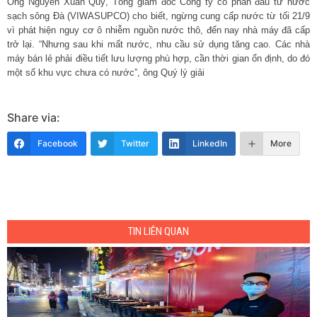
Ông Nguyễn Xuân Quý, Tổng giám đốc Công ty cổ phần đầu tư nước
sạch sông Đà (VIWASUPCO) cho biết, ngừng cung cấp nước từ tối 21/9
vì phát hiện nguy cơ ô nhiễm nguồn nước thô, đến nay nhà máy đã cấp
trở lại. “Nhưng sau khi mất nước, nhu cầu sử dụng tăng cao. Các nhà
máy bán lẻ phải điều tiết lưu lượng phù hợp, cần thời gian ổn định, do đó
một số khu vực chưa có nước”, ông Quý lý giải
Share via:
Facebook
Twitter
LinkedIn
More
TIN LIÊN QUAN