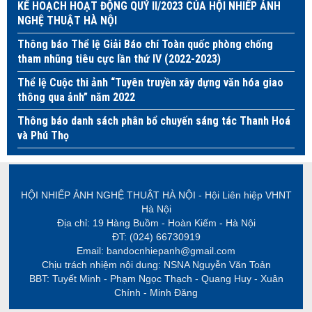
KẾ HOẠCH HOẠT ĐỘNG QUÝ II/2023 CỦA HỘI NHIẾP ẢNH
NGHỆ THUẬT HÀ NỘI
Thông báo Thể lệ Giải Báo chí Toàn quốc phòng chống
tham nhũng tiêu cực lần thứ IV (2022-2023)
Thể lệ Cuộc thi ảnh “Tuyên truyền xây dựng văn hóa giao
thông qua ảnh” năm 2022
Thông báo danh sách phân bổ chuyến sáng tác Thanh Hoá
và Phú Thọ
HỘI NHIẾP ẢNH NGHỆ THUẬT HÀ NỘI - Hội Liên hiệp VHNT
Hà Nội
Địa chỉ: 19 Hàng Buồm - Hoàn Kiếm - Hà Nội
ĐT: (024) 66730919
Email: bandocnhiepanh@gmail.com
Chịu trách nhiệm nội dung: NSNA Nguyễn Văn Toản
BBT: Tuyết Minh - Phạm Ngọc Thạch - Quang Huy - Xuân
Chính - Minh Đăng