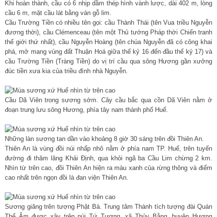
Khi hoàn thành, cầu có 6 nhịp dầm thép hình vành lược, dài 402 m, lòng
cầu 6 m, mặt cầu lát bằng ván gỗ lim.
Cầu Trường Tiền có nhiều tên gọi: cầu Thành Thái (tên Vua triều Nguyễn
đương thời), cầu Clémenceau (tên một Thủ tướng Pháp thời Chiến tranh
thế giới thứ nhất), cầu Nguyễn Hoàng (tên chúa Nguyễn đã có công khai
phá, mở mang vùng đất Thuận Hoá giữa thế kỷ 16 đến đầu thế kỷ 17) và
cầu Trường Tiền (Tràng Tiền) do vị trí cầu qua sông Hương gần xưởng
đúc tiền xưa kia của triều đình nhà Nguyễn.
Cầu Dã Viên trong sương sớm. Cây cầu bắc qua cồn Dã Viên nằm ở
đoạn trung lưu sông Hương, phía tây nam thành phố Huế.
Những làn sương tan dần vào khoảng 8 giờ 30 sáng trên đồi Thiên An.
Thiên An là vùng đồi núi nhấp nhô nằm ở phía nam TP. Huế, trên tuyến
đường đi thăm lăng Khải Ðịnh, qua khỏi ngã ba Cầu Lim chừng 2 km.
Nhìn từ trên cao, đồi Thiên An hiện ra màu xanh của rừng thông và điểm
cao nhất trên ngọn đồi là đan viện Thiên An.
Sương giăng trên tượng Phật Bà. Trung tâm Thánh tích tượng đài Quán
Thế Âm được xây trên núi Tứ Tượng, xã Thủy Bằng, huyện Hương