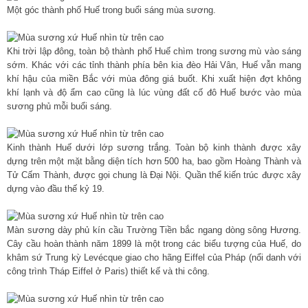
Một góc thành phố Huế trong buổi sáng mùa sương.
Khi trời lập đông, toàn bộ thành phố Huế chìm trong sương mù vào sáng
sớm. Khác với các tỉnh thành phía bên kia đèo Hải Vân, Huế vẫn mang
khí hậu của miền Bắc với mùa đông giá buốt. Khi xuất hiện đợt không
khí lạnh và độ ẩm cao cũng là lúc vùng đất cố đô Huế bước vào mùa
sương phủ mỗi buổi sáng.
Kinh thành Huế dưới lớp sương trắng. Toàn bộ kinh thành được xây
dựng trên một mặt bằng diện tích hơn 500 ha, bao gồm Hoàng Thành và
Tử Cấm Thành, được gọi chung là Đại Nội. Quần thể kiến trúc được xây
dựng vào đầu thế kỷ 19.
Màn sương dày phủ kín cầu Trường Tiền bắc ngang dòng sông Hương.
Cây cầu hoàn thành năm 1899 là một trong các biểu tượng của Huế, do
khâm sứ Trung kỳ Levécque giao cho hãng Eiffel của Pháp (nổi danh với
công trình Tháp Eiffel ở Paris) thiết kế và thi công.