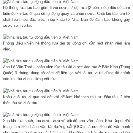
Hệ thống rửa tàu bao gồm 6 vòi nước, 7 cột rửa (2 bên, nóc) đều có cảm
biến để khi tàu đi qua sẽ tự động quay và phun nước. Chổi lau tàu làm từ
chất liệu nhựa đặc biệt, nhập khẩu từ Nhật Bản để đảm bảo không gây
xước sơn vỏ tàu.
Phòng điều khiển hệ thống rửa tàu tự động chỉ cần một nhân viên làm
việc.
Anh Lê Văn Thái – nhân viên rửa tàu đã được đào tạo ở Bắc Kinh (Trung
Quốc) 3 tháng, dùng bộ đàm để liên lạc với lái tàu vị trí dừng đỗ chính
xác khi tàu đi qua từng cột rửa.
Khâu cuối tàu đi qua hai cột khí để làm khô theo thứ tự: Đầu tàu, 2 bên
thân tàu và đuôi tàu.
Sau khi rửa sạch, tàu được đưa về bãi đỗ chờ vận hành. Khu Depot đặt
trung tâm điều hành vận tải đường sắt (OCC), là nơi điều độ vận hành
cho toàn tuyến đường sắt Cát Linh – Hà Đông và bảo dưỡng, sửa chữa