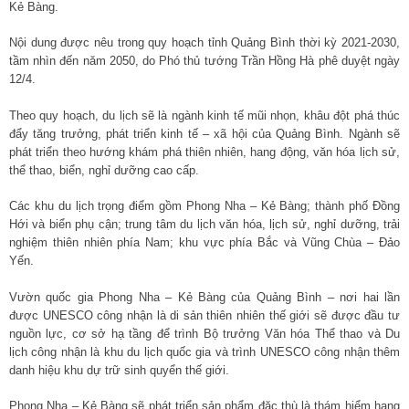
Kẻ Bàng.
Nội dung được nêu trong quy hoạch tỉnh Quảng Bình thời kỳ 2021-2030,
tầm nhìn đến năm 2050, do Phó thủ tướng Trần Hồng Hà phê duyệt ngày
12/4.
Theo quy hoạch, du lịch sẽ là ngành kinh tế mũi nhọn, khâu đột phá thúc
đẩy tăng trưởng, phát triển kinh tế – xã hội của Quảng Bình. Ngành sẽ
phát triển theo hướng khám phá thiên nhiên, hang động, văn hóa lịch sử,
thể thao, biển, nghỉ dưỡng cao cấp.
Các khu du lịch trọng điểm gồm Phong Nha – Kẻ Bàng; thành phố Đồng
Hới và biển phụ cận; trung tâm du lịch văn hóa, lịch sử, nghỉ dưỡng, trải
nghiệm thiên nhiên phía Nam; khu vực phía Bắc và Vũng Chùa – Đảo
Yến.
Vườn quốc gia Phong Nha – Kẻ Bàng của Quảng Bình – nơi hai lần
được UNESCO công nhận là di sản thiên nhiên thế giới sẽ được đầu tư
nguồn lực, cơ sở hạ tầng để trình Bộ trưởng Văn hóa Thể thao và Du
lịch công nhận là khu du lịch quốc gia và trình UNESCO công nhận thêm
danh hiệu khu dự trữ sinh quyển thế giới.
Phong Nha – Kẻ Bàng sẽ phát triển sản phẩm đặc thù là thám hiểm hang