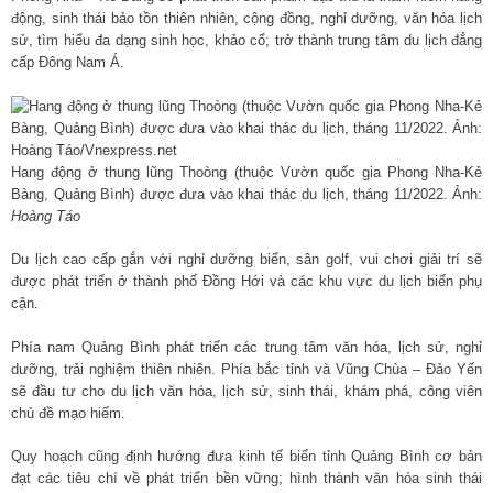
động, sinh thái bảo tồn thiên nhiên, cộng đồng, nghỉ dưỡng, văn hóa lịch
sử, tìm hiểu đa dạng sinh học, khảo cổ; trở thành trung tâm du lịch đẳng
cấp Đông Nam Á.
Hang động ở thung lũng Thoòng (thuộc Vườn quốc gia Phong Nha-Kẻ
Bàng, Quảng Bình) được đưa vào khai thác du lịch, tháng 11/2022. Ảnh:
Hoàng Táo
Du lịch cao cấp gắn với nghỉ dưỡng biển, sân golf, vui chơi giải trí sẽ
được phát triển ở thành phố Đồng Hới và các khu vực du lịch biển phụ
cận.
Phía nam Quảng Bình phát triển các trung tâm văn hóa, lịch sử, nghỉ
dưỡng, trải nghiệm thiên nhiên. Phía bắc tỉnh và Vũng Chùa – Đảo Yến
sẽ đầu tư cho du lịch văn hóa, lịch sử, sinh thái, khám phá, công viên
chủ đề mạo hiểm.
Quy hoạch cũng định hướng đưa kinh tế biển tỉnh Quảng Bình cơ bản
đạt các tiêu chí về phát triển bền vững; hình thành văn hóa sinh thái