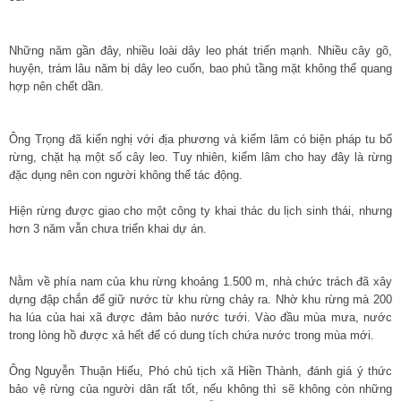
Những năm gần đây, nhiều loài dây leo phát triển mạnh. Nhiều cây gõ,
huyện, trám lâu năm bị dây leo cuốn, bao phủ tầng mặt không thể quang
hợp nên chết dần.
Ông Trọng đã kiến nghị với địa phương và kiểm lâm có biện pháp tu bổ
rừng, chặt hạ một số cây leo. Tuy nhiên, kiểm lâm cho hay đây là rừng
đặc dụng nên con người không thể tác động.
Hiện rừng được giao cho một công ty khai thác du lịch sinh thái, nhưng
hơn 3 năm vẫn chưa triển khai dự án.
Nằm về phía nam của khu rừng khoảng 1.500 m, nhà chức trách đã xây
dựng đập chắn để giữ nước từ khu rừng chảy ra. Nhờ khu rừng mà 200
ha lúa của hai xã được đảm bảo nước tưới. Vào đầu mùa mưa, nước
trong lòng hồ được xả hết để có dung tích chứa nước trong mùa mới.
Ông Nguyễn Thuận Hiếu, Phó chủ tịch xã Hiền Thành, đánh giá ý thức
bảo vệ rừng của người dân rất tốt, nếu không thì sẽ không còn những