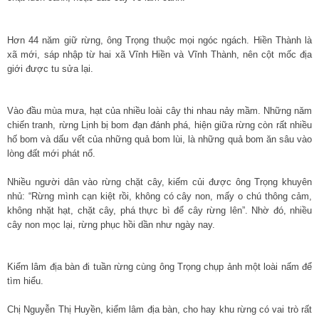
Hơn 44 năm giữ rừng, ông Trọng thuộc mọi ngóc ngách. Hiền Thành là
xã mới, sáp nhập từ hai xã Vĩnh Hiền và Vĩnh Thành, nên cột mốc địa
giới được tu sửa lại.
Vào đầu mùa mưa, hạt của nhiều loài cây thi nhau nảy mầm. Những năm
chiến tranh, rừng Lịnh bị bom đạn đánh phá, hiện giữa rừng còn rất nhiều
hố bom và dấu vết của những quả bom lùi, là những quả bom ăn sâu vào
lòng đất mới phát nổ.
Nhiều người dân vào rừng chặt cây, kiếm củi được ông Trọng khuyên
nhủ: “Rừng mình cạn kiệt rồi, không có cây non, mấy o chú thông cảm,
không nhặt hạt, chặt cây, phá thực bì để cây rừng lên”. Nhờ đó, nhiều
cây non mọc lại, rừng phục hồi dần như ngày nay.
Kiểm lâm địa bàn đi tuần rừng cùng ông Trọng chụp ảnh một loài nấm để
tìm hiểu.
Chị Nguyễn Thị Huyền, kiểm lâm địa bàn, cho hay khu rừng có vai trò rất