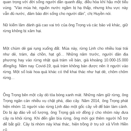
quan trọng với đời sống người dân quanh đây, điều hòa khí hậu một tiểu
vùng. “Vào mùa hè, nguồn nước ngầm bị hạ thấp, nhưng khu vực này
vẫn đủ nước, đảm bảo đời sống cho người dân”, chị Huyền nói.
Nữ kiểm lâm đánh giá cao vai trò của ông Trọng và các bảo vệ khác, giữ
rừng không bị xâm hại.
Một chùm dẻ gai rụng xuống đất. Mùa này, rừng Lịnh cho nhiều loại trái
như dẻ, trám, đại chồn, hạt gõ… Những năm trước, người dân địa
phương hay vào rừng nhặt quả trám về bán, giá khoảng 10.000-15.000
đồng/kg. Năm nay Covid-19, quả trám không bán được nên ít người vào
rừng. Một số loài hoa quả khác có thể khai thác như hạt dẻ, chôm chôm
rừng…
Ông Trọng bên một cây dó tỏa bóng xanh mát. Những năm giữ rừng, ông
Trọng ngăn cản nhiều vụ chặt phá, đào cây. Năm 2014, ông Trọng phát
hiện nhóm 11 người vào rừng Lịnh đào một gốc cây về để bán làm cảnh.
Do bị áp đảo về số lượng, ông Trọng giả vờ đồng ý cho nhóm này đưa
cây ra khỏi rừng. Khi đến gần bìa rừng, ông mới gọi thêm người hỗ trợ
để bắt giữ. Cây bị nhóm này khai thác, hiện trồng ở trụ sở xã Vĩnh Hiền
cũ.