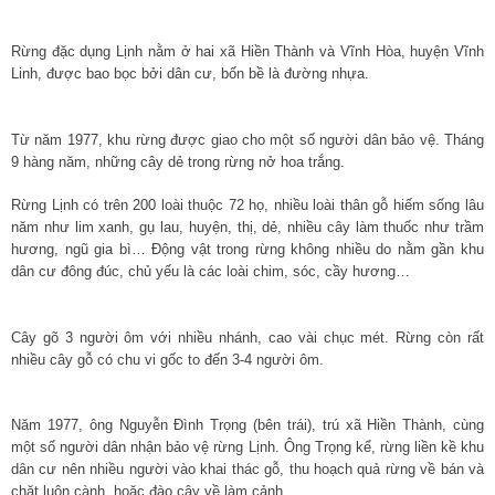
Rừng đặc dụng Lịnh nằm ở hai xã Hiền Thành và Vĩnh Hòa, huyện Vĩnh
Linh, được bao bọc bởi dân cư, bốn bề là đường nhựa.
Từ năm 1977, khu rừng được giao cho một số người dân bảo vệ. Tháng
9 hàng năm, những cây dẻ trong rừng nở hoa trắng.
Rừng Lịnh có trên 200 loài thuộc 72 họ, nhiều loài thân gỗ hiếm sống lâu
năm như lim xanh, gụ lau, huyện, thị, dẻ, nhiều cây làm thuốc như trầm
hương, ngũ gia bì… Động vật trong rừng không nhiều do nằm gần khu
dân cư đông đúc, chủ yếu là các loài chim, sóc, cầy hương…
Cây gõ 3 người ôm với nhiều nhánh, cao vài chục mét. Rừng còn rất
nhiều cây gỗ có chu vi gốc to đến 3-4 người ôm.
Năm 1977, ông Nguyễn Đình Trọng (bên trái), trú xã Hiền Thành, cùng
một số người dân nhận bảo vệ rừng Lịnh. Ông Trọng kể, rừng liền kề khu
dân cư nên nhiều người vào khai thác gỗ, thu hoạch quả rừng về bán và
chặt luôn cành, hoặc đào cây về làm cảnh.