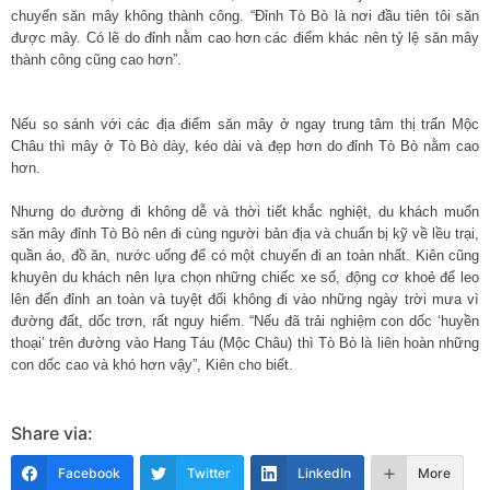
chuyến săn mây không thành công. “Đỉnh Tò Bò là nơi đầu tiên tôi săn
được mây. Có lẽ do đỉnh nằm cao hơn các điểm khác nên tỷ lệ săn mây
thành công cũng cao hơn”.
Nếu so sánh với các địa điểm săn mây ở ngay trung tâm thị trấn Mộc
Châu thì mây ở Tò Bò dày, kéo dài và đẹp hơn do đỉnh Tò Bò nằm cao
hơn.
Nhưng do đường đi không dễ và thời tiết khắc nghiệt, du khách muốn
săn mây đỉnh Tò Bò nên đi cùng người bản địa và chuẩn bị kỹ về lều trại,
quần áo, đồ ăn, nước uống để có một chuyến đi an toàn nhất. Kiên cũng
khuyên du khách nên lựa chọn những chiếc xe số, động cơ khoẻ để leo
lên đến đỉnh an toàn và tuyệt đối không đi vào những ngày trời mưa vì
đường đất, dốc trơn, rất nguy hiểm. “Nếu đã trải nghiệm con dốc ‘huyền
thoại’ trên đường vào Hang Táu (Mộc Châu) thì Tò Bò là liên hoàn những
con dốc cao và khó hơn vậy”, Kiên cho biết.
Share via:
Facebook
Twitter
LinkedIn
More