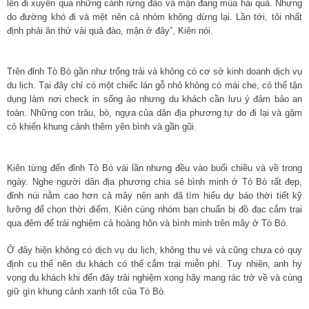
lên đi xuyên qua những cánh rừng đào và mận đang mùa hái quả. Nhưng
do đường khó đi và mệt nên cả nhóm không dừng lại. Lần tới, tôi nhất
định phải ăn thử vài quả đào, mận ở đây”, Kiên nói.
Trên đỉnh Tò Bò gần như trống trải và không có cơ sở kinh doanh dịch vụ
du lịch. Tại đây chỉ có một chiếc lán gỗ nhỏ không có mái che, có thể tận
dụng làm nơi check in sống ảo nhưng du khách cần lưu ý đảm bảo an
toàn. Những con trâu, bò, ngựa của dân địa phương tự do đi lại và gặm
cỏ khiến khung cảnh thêm yên bình và gần gũi.
Kiên từng đến đỉnh Tò Bò vài lần nhưng đều vào buổi chiều và về trong
ngày. Nghe người dân địa phương chia sẻ bình minh ở Tò Bò rất đẹp,
đỉnh núi nằm cao hơn cả mây nên anh đã tìm hiểu dự báo thời tiết kỹ
lưỡng để chọn thời điểm. Kiên cùng nhóm bạn chuẩn bị đồ đạc cắm trại
qua đêm để trải nghiệm cả hoàng hôn và bình minh trên mây ở Tò Bò.
Ở đây hiện không có dịch vụ du lịch, không thu vé và cũng chưa có quy
định cụ thể nên du khách có thể cắm trại miễn phí. Tuy nhiên, anh hy
vọng du khách khi đến đây trải nghiệm xong hãy mang rác trở về và cùng
giữ gìn khung cảnh xanh tốt của Tò Bò.