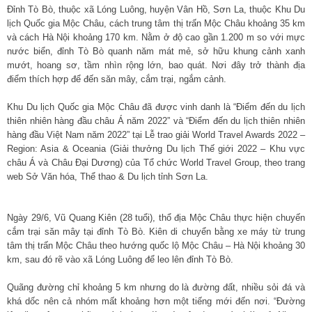
Đỉnh Tò Bò, thuộc xã Lóng Luông, huyện Vân Hồ, Sơn La, thuộc Khu Du
lịch Quốc gia Mộc Châu, cách trung tâm thị trấn Mộc Châu khoảng 35 km
và cách Hà Nội khoảng 170 km. Nằm ở độ cao gần 1.200 m so với mực
nước biển, đỉnh Tò Bò quanh năm mát mẻ, sở hữu khung cảnh xanh
mướt, hoang sơ, tầm nhìn rộng lớn, bao quát. Nơi đây trở thành địa
điểm thích hợp để đến săn mây, cắm trại, ngắm cảnh.
Khu Du lịch Quốc gia Mộc Châu đã được vinh danh là “Điểm đến du lịch
thiên nhiên hàng đầu châu Á năm 2022” và “Điểm đến du lịch thiên nhiên
hàng đầu Việt Nam năm 2022” tại Lễ trao giải World Travel Awards 2022 –
Region: Asia & Oceania (Giải thưởng Du lịch Thế giới 2022 – Khu vực
châu Á và Châu Đại Dương) của Tổ chức World Travel Group, theo trang
web Sở Văn hóa, Thể thao & Du lịch tỉnh Sơn La.
Ngày 29/6, Vũ Quang Kiên (28 tuổi), thổ địa Mộc Châu thực hiện chuyến
cắm trại săn mây tại đỉnh Tò Bò. Kiên di chuyển bằng xe máy từ trung
tâm thị trấn Mộc Châu theo hướng quốc lộ Mộc Châu – Hà Nội khoảng 30
km, sau đó rẽ vào xã Lóng Luông để leo lên đỉnh Tò Bò.
Quãng đường chỉ khoảng 5 km nhưng do là đường đất, nhiều sỏi đá và
khá dốc nên cả nhóm mất khoảng hơn một tiếng mới đến nơi. “Đường