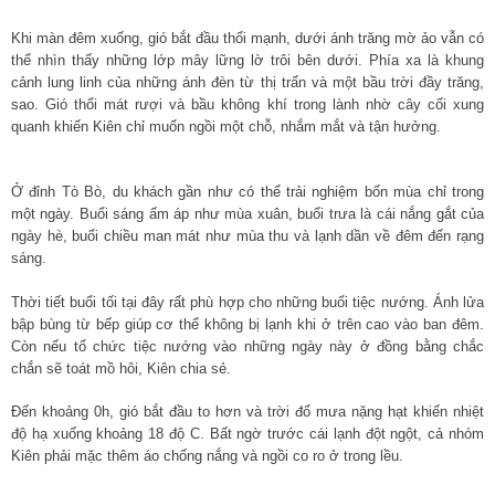
Khi màn đêm xuống, gió bắt đầu thổi mạnh, dưới ánh trăng mờ ảo vẫn có
thể nhìn thấy những lớp mây lững lờ trôi bên dưới. Phía xa là khung
cảnh lung linh của những ánh đèn từ thị trấn và một bầu trời đầy trăng,
sao. Gió thổi mát rượi và bầu không khí trong lành nhờ cây cối xung
quanh khiến Kiên chỉ muốn ngồi một chỗ, nhắm mắt và tận hưởng.
Ở đỉnh Tò Bò, du khách gần như có thể trải nghiệm bốn mùa chỉ trong
một ngày. Buổi sáng ấm áp như mùa xuân, buổi trưa là cái nắng gắt của
ngày hè, buổi chiều man mát như mùa thu và lạnh dần về đêm đến rạng
sáng.
Thời tiết buổi tối tại đây rất phù hợp cho những buổi tiệc nướng. Ánh lửa
bập bùng từ bếp giúp cơ thể không bị lạnh khi ở trên cao vào ban đêm.
Còn nếu tổ chức tiệc nướng vào những ngày này ở đồng bằng chắc
chắn sẽ toát mồ hôi, Kiên chia sẻ.
Đến khoảng 0h, gió bắt đầu to hơn và trời đổ mưa nặng hạt khiến nhiệt
độ hạ xuống khoảng 18 độ C. Bất ngờ trước cái lạnh đột ngột, cả nhóm
Kiên phải mặc thêm áo chống nắng và ngồi co ro ở trong lều.