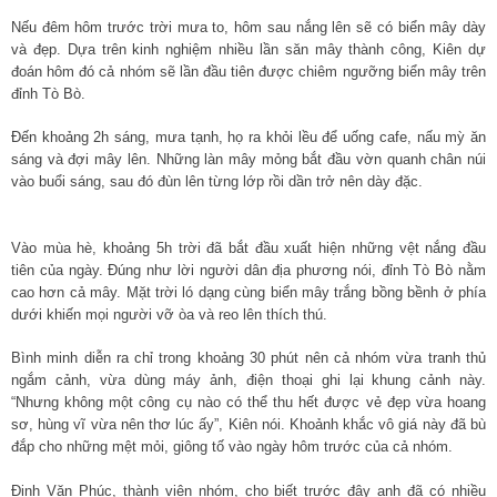
Nếu đêm hôm trước trời mưa to, hôm sau nắng lên sẽ có biển mây dày
và đẹp. Dựa trên kinh nghiệm nhiều lần săn mây thành công, Kiên dự
đoán hôm đó cả nhóm sẽ lần đầu tiên được chiêm ngưỡng biển mây trên
đỉnh Tò Bò.
Đến khoảng 2h sáng, mưa tạnh, họ ra khỏi lều để uống cafe, nấu mỳ ăn
sáng và đợi mây lên. Những làn mây mỏng bắt đầu vờn quanh chân núi
vào buổi sáng, sau đó đùn lên từng lớp rồi dần trở nên dày đặc.
Vào mùa hè, khoảng 5h trời đã bắt đầu xuất hiện những vệt nắng đầu
tiên của ngày. Đúng như lời người dân địa phương nói, đỉnh Tò Bò nằm
cao hơn cả mây. Mặt trời ló dạng cùng biển mây trắng bồng bềnh ở phía
dưới khiến mọi người vỡ òa và reo lên thích thú.
Bình minh diễn ra chỉ trong khoảng 30 phút nên cả nhóm vừa tranh thủ
ngắm cảnh, vừa dùng máy ảnh, điện thoại ghi lại khung cảnh này.
“Nhưng không một công cụ nào có thể thu hết được vẻ đẹp vừa hoang
sơ, hùng vĩ vừa nên thơ lúc ấy”, Kiên nói. Khoảnh khắc vô giá này đã bù
đắp cho những mệt mỏi, giông tố vào ngày hôm trước của cả nhóm.
Đinh Văn Phúc, thành viên nhóm, cho biết trước đây anh đã có nhiều