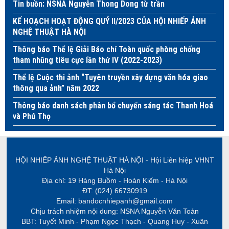
Tin buồn: NSNA Nguyễn Thong Dong từ trần
KẾ HOẠCH HOẠT ĐỘNG QUÝ II/2023 CỦA HỘI NHIẾP ẢNH
NGHỆ THUẬT HÀ NỘI
Thông báo Thể lệ Giải Báo chí Toàn quốc phòng chống
tham nhũng tiêu cực lần thứ IV (2022-2023)
Thể lệ Cuộc thi ảnh “Tuyên truyền xây dựng văn hóa giao
thông qua ảnh” năm 2022
Thông báo danh sách phân bổ chuyến sáng tác Thanh Hoá
và Phú Thọ
HỘI NHIẾP ẢNH NGHỆ THUẬT HÀ NỘI - Hội Liên hiệp VHNT
Hà Nội
Địa chỉ: 19 Hàng Buồm - Hoàn Kiếm - Hà Nội
ĐT: (024) 66730919
Email: bandocnhiepanh@gmail.com
Chịu trách nhiệm nội dung: NSNA Nguyễn Văn Toản
BBT: Tuyết Minh - Phạm Ngọc Thạch - Quang Huy - Xuân