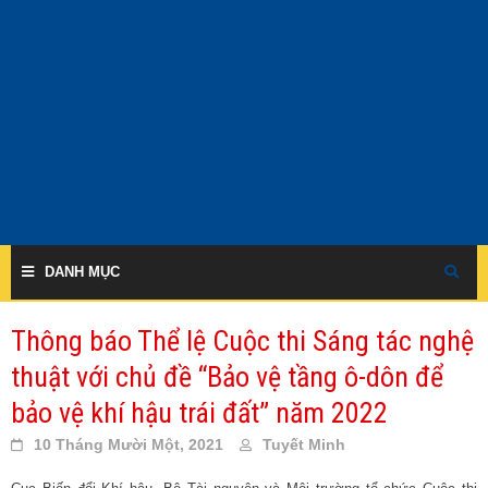
Skip
to
content
DANH MỤC
Thông báo Thể lệ Cuộc thi Sáng tác nghệ
thuật với chủ đề “Bảo vệ tầng ô-dôn để
bảo vệ khí hậu trái đất” năm 2022
10 Tháng Mười Một, 2021
Tuyết Minh