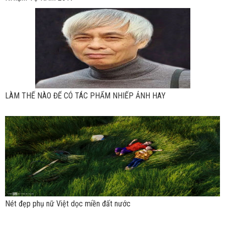
LÀM THẾ NÀO ĐỂ CÓ TÁC PHẨM NHIẾP ẢNH HAY
Nét đẹp phụ nữ Việt dọc miền đất nước