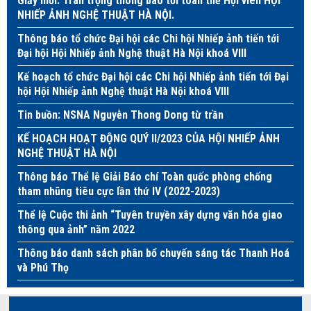
Giấy mời: Trân trọng thông báo tới toàn thể Hội viên HỘI
NHIẾP ẢNH NGHỆ THUẬT HÀ NỘI.
Thông báo tổ chức Đại hội các Chi hội Nhiếp ảnh tiến tới
Đại hội Hội Nhiếp ảnh Nghệ thuật Hà Nội khoá VIII
Kế hoạch tổ chức Đại hội các Chi hội Nhiếp ảnh tiến tới Đại
hội Hội Nhiếp ảnh Nghệ thuật Hà Nội khoá VIII
Tin buồn: NSNA Nguyễn Thong Dong từ trần
KẾ HOẠCH HOẠT ĐỘNG QUÝ II/2023 CỦA HỘI NHIẾP ẢNH
NGHỆ THUẬT HÀ NỘI
Thông báo Thể lệ Giải Báo chí Toàn quốc phòng chống
tham nhũng tiêu cực lần thứ IV (2022-2023)
Thể lệ Cuộc thi ảnh “Tuyên truyền xây dựng văn hóa giao
thông qua ảnh” năm 2022
Thông báo danh sách phân bổ chuyến sáng tác Thanh Hoá
và Phú Thọ