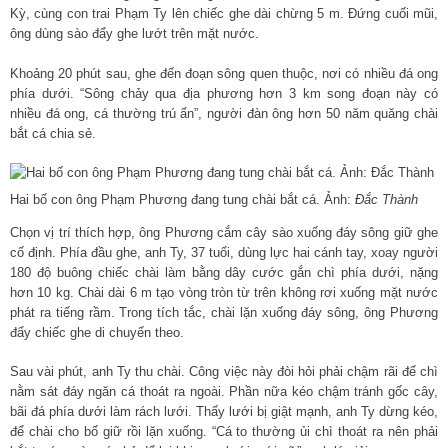
Kỳ, cùng con trai Phạm Ty lên chiếc ghe dài chừng 5 m. Đứng cuối mũi,
ông dùng sào đẩy ghe lướt trên mặt nước.
Khoảng 20 phút sau, ghe đến đoạn sông quen thuộc, nơi có nhiều đá ong
phía dưới. “Sông chảy qua địa phương hơn 3 km song đoạn này có
nhiều đá ong, cá thường trú ẩn”, người đàn ông hơn 50 năm quăng chài
bắt cá chia sẻ.
Hai bố con ông Phạm Phương đang tung chài bắt cá. Ảnh:
Đắc Thành
Chọn vị trí thích hợp, ông Phương cắm cây sào xuống đáy sông giữ ghe
cố định. Phía đầu ghe, anh Ty, 37 tuổi, dùng lực hai cánh tay, xoay người
180 độ buông chiếc chài làm bằng dây cước gắn chì phía dưới, nặng
hơn 10 kg. Chài dài 6 m tạo vòng tròn từ trên không rơi xuống mặt nước
phát ra tiếng rầm. Trong tích tắc, chài lặn xuống đáy sông, ông Phương
đẩy chiếc ghe di chuyển theo.
Sau vài phút, anh Ty thu chài. Công việc này đòi hỏi phải chậm rãi để chì
nằm sát đáy ngăn cá thoát ra ngoài. Phần nữa kéo chậm tránh gốc cây,
bãi đá phía dưới làm rách lưới. Thấy lưới bị giật mạnh, anh Ty dừng kéo,
để chài cho bố giữ rồi lặn xuống. “Cá to thường ủi chì thoát ra nên phải