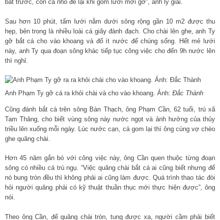
bắt trước, còn cá nhỏ để lại khi gom lưới mới gỡ”, anh lý giải.
Sau hơn 10 phút, tấm lưới nằm dưới sông rộng gần 10 m2 được thu
hẹp, bên trong là nhiều loài cá giãy đành đạch. Cho chài lên ghe, anh Ty
gỡ bắt cá cho vào khoang và đổ ít nước để chúng sống. Hết mẻ lưới
này, anh Ty qua đoạn sông khác tiếp tục công việc cho đến 9h nước lên
thì nghỉ.
Anh Phạm Ty gỡ cá ra khỏi chài và cho vào khoang. Ảnh:
Đắc Thành
Cũng đánh bắt cá trên sông Bàn Thạch, ông Phạm Cần, 62 tuổi, trú xã
Tam Thăng, cho biết vùng sông này nước ngọt và ảnh hưởng của thủy
triều lên xuống mỗi ngày. Lúc nước cạn, cá gom lại thì ông cùng vợ chèo
ghe quăng chài.
Hơn 45 năm gắn bó với công việc này, ông Cần quen thuộc từng đoạn
sông có nhiều cá trú ngụ. “Việc quăng chài bắt cá ai cũng biết nhưng để
nó bung tròn đều thì không phải ai cũng làm được. Quá trình thao tác đòi
hỏi người quăng phải có kỹ thuật thuần thục mới thực hiện được”, ông
nói.
Theo ông Cần, để quăng chài tròn, tung được xa, người cầm phải biết