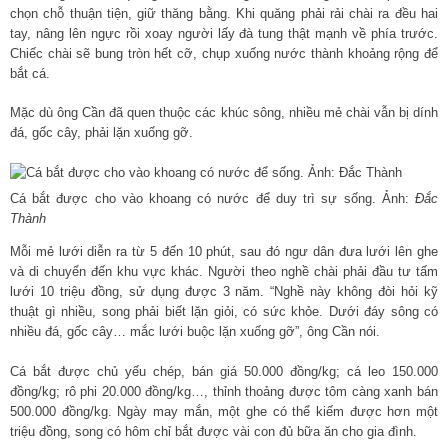
chọn chỗ thuận tiện, giữ thăng bằng. Khi quăng phải rải chài ra đều hai
tay, nâng lên ngực rồi xoay người lấy đà tung thật mạnh về phía trước.
Chiếc chài sẽ bung tròn hết cỡ, chụp xuống nước thành khoảng rộng để
bắt cá.
Mặc dù ông Cần đã quen thuộc các khúc sông, nhiều mẻ chài vẫn bị dính
đá, gốc cây, phải lặn xuống gỡ.
Cá bắt được cho vào khoang có nước để duy trì sự sống. Ảnh:
Đắc
Thành
Mỗi mẻ lưới diễn ra từ 5 đến 10 phút, sau đó ngư dân đưa lưới lên ghe
và di chuyển đến khu vực khác. Người theo nghề chài phải đầu tư tấm
lưới 10 triệu đồng, sử dụng được 3 năm. “Nghề này không đòi hỏi kỹ
thuật gì nhiều, song phải biết lặn giỏi, có sức khỏe. Dưới đáy sông có
nhiều đá, gốc cây… mắc lưới buộc lặn xuống gỡ”, ông Cần nói.
Cá bắt được chủ yếu chép, bán giá 50.000 đồng/kg; cá leo 150.000
đồng/kg; rô phi 20.000 đồng/kg…, thỉnh thoảng được tôm càng xanh bán
500.000 đồng/kg. Ngày may mắn, một ghe có thể kiếm được hơn một
triệu đồng, song có hôm chỉ bắt được vài con đủ bữa ăn cho gia đình.