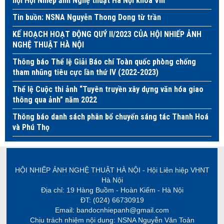
hội Hội Nhiếp ảnh Nghệ thuật Hà Nội khoá VIII
Tin buồn: NSNA Nguyễn Thong Dong từ trần
KẾ HOẠCH HOẠT ĐỘNG QUÝ II/2023 CỦA HỘI NHIẾP ẢNH
NGHỆ THUẬT HÀ NỘI
Thông báo Thể lệ Giải Báo chí Toàn quốc phòng chống
tham nhũng tiêu cực lần thứ IV (2022-2023)
Thể lệ Cuộc thi ảnh “Tuyên truyền xây dựng văn hóa giao
thông qua ảnh” năm 2022
Thông báo danh sách phân bổ chuyến sáng tác Thanh Hoá
và Phú Thọ
HỘI NHIẾP ẢNH NGHỆ THUẬT HÀ NỘI - Hội Liên hiệp VHNT
Hà Nội
Địa chỉ: 19 Hàng Buồm - Hoàn Kiếm - Hà Nội
ĐT: (024) 66730919
Email: bandocnhiepanh@gmail.com
Chịu trách nhiệm nội dung: NSNA Nguyễn Văn Toản