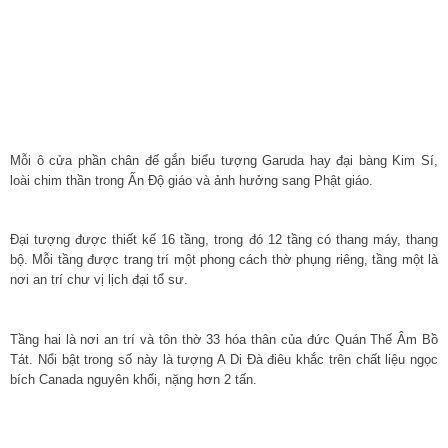
Mỗi ô cửa phần chân đế gắn biểu tượng Garuda hay đại bàng Kim Sí,
loài chim thần trong Ấn Độ giáo và ảnh hưởng sang Phật giáo.
Đại tượng được thiết kế 16 tầng, trong đó 12 tầng có thang máy, thang
bộ. Mỗi tầng được trang trí một phong cách thờ phụng riêng, tầng một là
nơi an trí chư vị lịch đại tổ sư.
Tầng hai là nơi an trí và tôn thờ 33 hóa thân của đức Quán Thế Âm Bồ
Tát. Nổi bật trong số này là tượng A Di Đà điêu khắc trên chất liệu ngọc
bích Canada nguyên khối, nặng hơn 2 tấn.