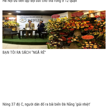
Hà Nội ưu tiên lập đội bắt chó thả rông ở 12 quận
BẠN TÔI RA SÁCH “NGÃ RẼ”
Nóng 37 độ C, người dân đổ ra bãi biển Đà Nẵng ‘giải nhiệt’