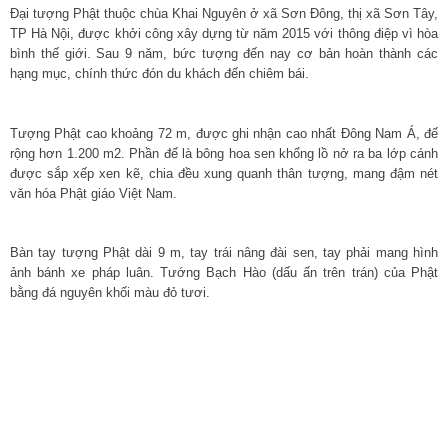
Đại tượng Phật thuộc chùa Khai Nguyên ở xã Sơn Đông, thị xã Sơn Tây,
TP Hà Nội, được khởi công xây dựng từ năm 2015 với thông điệp vì hòa
bình thế giới. Sau 9 năm, bức tượng đến nay cơ bản hoàn thành các
hạng mục, chính thức đón du khách đến chiêm bái.
Tượng Phật cao khoảng 72 m, được ghi nhận cao nhất Đông Nam Á, đế
rộng hơn 1.200 m2. Phần đế là bông hoa sen khổng lồ nở ra ba lớp cánh
được sắp xếp xen kẽ, chia đều xung quanh thân tượng, mang đậm nét
văn hóa Phật giáo Việt Nam.
Bàn tay tượng Phật dài 9 m, tay trái nâng đài sen, tay phải mang hình
ảnh bánh xe pháp luân. Tướng Bạch Hào (dấu ấn trên trán) của Phật
bằng đá nguyên khối màu đỏ tươi.