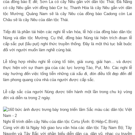
của đồng bào Ê đê; Sơn La có cây Nêu gắn với dân tộc Thái; Đà Nẵng
có cây Nêu gắn với đồng bào Cơ tu; Thanh Hóa là cây Nêu gắn với dân
tộc Mường; Quảng Nam sẽ là cây Nêu của đồng bào Cadong còn Lai
Châu sẽ là cây Nêu của dân tộc Thái.
Tiếp đó là phần tái hiện các nghi lễ văn hóa, lễ hội của đồng bào dân tộc
Nùng và dân tộc Mường. Cụ thể, đồng bào Nùng tái hiện trích đoạn lễ
cấp sắc pụt (lẩu pụt) nghi thức truyền thống. Đây là một thủ tục bắt buộc
đối với người muốn làm nghề cúng bái.
Lễ tổng hợp nhiều nghi lễ cúng tổ tiên, giải xung, giải hạn… và được
thực hiện với sự tham gia của các lực lượng Tào, Pụt, Mo. Các nghi lễ
này hướng đến việc tống tiễn những cái xấu đi, đón điều tốt đẹp đến để
làm phong quang cửa nhà của người được cấp sắc.
Lễ cấp sắc của người Nùng được tiến hành một lần trong chu kỳ vòng
đời và diễn ra trong 2 ngày.
Nghi lễ trình diễn cây Nêu của dân tộc Cơtu (Ảnh: Đ.Hiệp-C.Bính).
Cùng với đó là Ngày hội giao lưu văn hóa các dân tộc Tây Nam Bộ; Tây
Nguyên và Tây Bắc với phần biểu diễn dân ca, dân vũ, nhạc cụ truyền