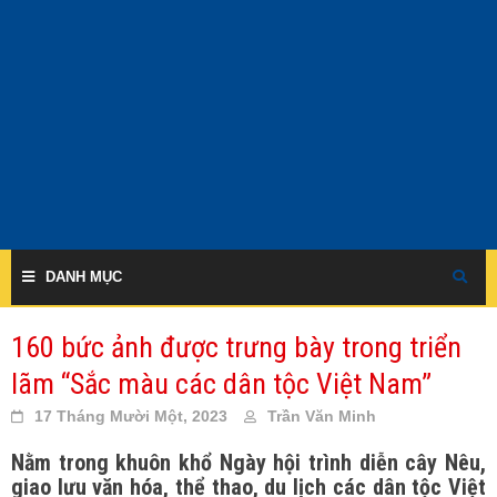
Skip
to
content
DANH MỤC
160 bức ảnh được trưng bày trong triển
lãm “Sắc màu các dân tộc Việt Nam”
17 Tháng Mười Một, 2023
Trần Văn Minh
Nằm trong khuôn khổ Ngày hội trình diễn cây Nêu,
giao lưu văn hóa, thể thao, du lịch các dân tộc Việt