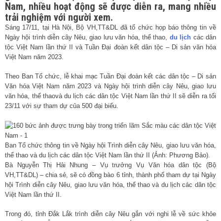
Nam, nhiều hoạt động sẽ được diễn ra, mang nhiều
trải nghiệm với người xem.
Sáng 17/11, tại Hà Nội, Bộ VH,TT&DL đã tổ chức họp báo thông tin về
Ngày hội trình diễn cây Nêu, giao lưu văn hóa, thể thao,
du lịch
các dân
tộc Việt Nam lần thứ II và Tuần Đại đoàn kết dân tộc – Di sản văn hóa
Việt Nam năm 2023.
Theo Ban Tổ chức, lễ khai mạc Tuần Đại đoàn kết các dân tộc – Di sản
Văn hóa Việt Nam năm 2023 và Ngày hội trình diễn cây Nêu, giao lưu
văn hóa, thể thaovà du lịch các dân tộc Việt Nam lần thứ II sẽ diễn ra tối
23/11 với sự tham dự của 500 đại biểu.
Ban Tổ chức thông tin về Ngày hội Trình diễn cây Nêu, giao lưu văn hóa,
thể thao và du lịch các dân tộc Việt Nam lần thứ II (Ảnh: Phương Bảo).
Bà Nguyễn Thị Hải Nhung – Vụ trưởng Vụ Văn hóa dân tộc (Bộ
VH,TT&DL) – chia sẻ, sẽ có đồng bào 6 tỉnh, thành phố tham dự tại Ngày
hội Trình diễn cây Nêu, giao lưu văn hóa, thể thao và du lịch các dân tộc
Việt Nam lần thứ II.
Trong đó, tỉnh Đắk Lắk trình diễn cây Nêu gắn với nghi lễ về sức khỏe