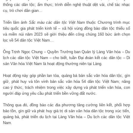
thống các dân tộc; ẩm thực; trình diễn nghệ thuật dệt vải, chế tác nhạc
cụ, trò chơi dân gian…
Triển lãm ảnh
Sắc màu các dân tộc Việt Nam
thuộc Chương trình mục
tiêu quốc gia phát triển kinh tế – xã hội vùng đồng bào dân tộc thiểu số
và miền núi năm 2023 sẽ giới thiệu đến công chúng 160 bức ảnh chọn
lọc về 54 dân tộc Việt Nam…
Ông Trịnh Ngọc Chung – Quyền Trưởng ban Quản lý Làng Văn hóa – Du
lịch các dân tộc Việt Nam – cho biết, tuần Đại đoàn kết các dân tộc – Di
sản Văn hóa Việt Nam là hoạt động thường niên tại Làng.
Hoạt động này góp phần lan tỏa, quảng bá bản sắc văn hóa dân tộc, gìn
giữ, phát huy và tôn vinh bản sắc văn hóa 54 dân tộc Việt Nam; nâng
cao ý thức, trách nhiệm trong việc xây dựng và phát triển văn hóa, con
người đáp ứng yêu cầu phát triển bền vững đất nước.
Thông qua đó, đồng bào các địa phương tăng cường liên kết, phối hợp
bảo tồn, gìn giữ và phát huy giá trị di sản văn hóa dân tộc trong xúc tiến,
quảng bá, phát triển du lịch tại Làng Văn hóa – Du lịch các dân tộc Việt
Nam.