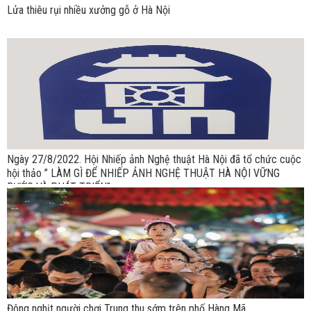
Lửa thiêu rụi nhiều xưởng gỗ ở Hà Nội
Ngày 27/8/2022. Hội Nhiếp ảnh Nghệ thuật Hà Nội đã tổ chức cuộc
hội thảo ” LÀM GÌ ĐỂ NHIẾP ẢNH NGHỆ THUẬT HÀ NỘI VỮNG
BƯỚC VÀ PHÁT TRIỂN”.
Đông nghịt người chơi Trung thu sớm trên phố Hàng Mã