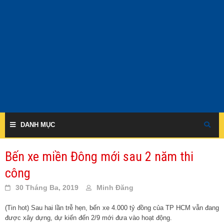
Skip
to
content
DANH MỤC
Bến xe miền Đông mới sau 2 năm thi
công
30 Tháng Ba, 2019
Minh Đăng
(Tin hot) Sau hai lần trễ hẹn, bến xe 4.000 tỷ đồng của TP HCM vẫn đang
được xây dựng, dự kiến đến 2/9 mới đưa vào hoạt động.