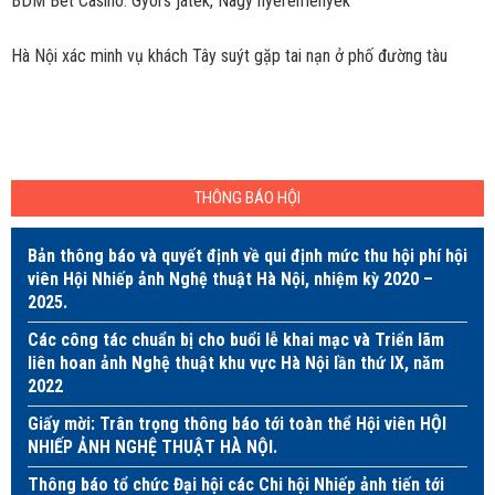
BDM Bet Casino: Gyors játék, Nagy nyeremények
Hà Nội xác minh vụ khách Tây suýt gặp tai nạn ở phố đường tàu
THÔNG BÁO HỘI
Bản thông báo và quyết định về qui định mức thu hội phí hội
viên Hội Nhiếp ảnh Nghệ thuật Hà Nội, nhiệm kỳ 2020 –
2025.
Các công tác chuẩn bị cho buổi lễ khai mạc và Triển lãm
liên hoan ảnh Nghệ thuật khu vực Hà Nội lần thứ IX, năm
2022
Giấy mời: Trân trọng thông báo tới toàn thể Hội viên HỘI
NHIẾP ẢNH NGHỆ THUẬT HÀ NỘI.
Thông báo tổ chức Đại hội các Chi hội Nhiếp ảnh tiến tới