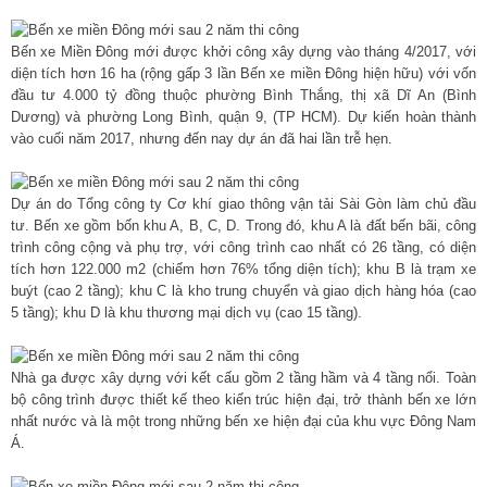
Bến xe Miền Đông mới được khởi công xây dựng vào tháng 4/2017, với
diện tích hơn 16 ha (rộng gấp 3 lần Bến xe miền Đông hiện hữu) với vốn
đầu tư 4.000 tỷ đồng thuộc phường Bình Thắng, thị xã Dĩ An (Bình
Dương) và phường Long Bình, quận 9, (TP HCM). Dự kiến hoàn thành
vào cuối năm 2017, nhưng đến nay dự án đã hai lần trễ hẹn.
Dự án do Tổng công ty Cơ khí giao thông vận tải Sài Gòn làm chủ đầu
tư. Bến xe gồm bốn khu A, B, C, D. Trong đó, khu A là đất bến bãi, công
trình công cộng và phụ trợ, với công trình cao nhất có 26 tầng, có diện
tích hơn 122.000 m2 (chiếm hơn 76% tổng diện tích); khu B là trạm xe
buýt (cao 2 tầng); khu C là kho trung chuyển và giao dịch hàng hóa (cao
5 tầng); khu D là khu thương mại dịch vụ (cao 15 tầng).
Nhà ga được xây dựng với kết cấu gồm 2 tầng hầm và 4 tầng nổi. Toàn
bộ công trình được thiết kế theo kiến trúc hiện đại, trở thành bến xe lớn
nhất nước và là một trong những bến xe hiện đại của khu vực Đông Nam
Á.