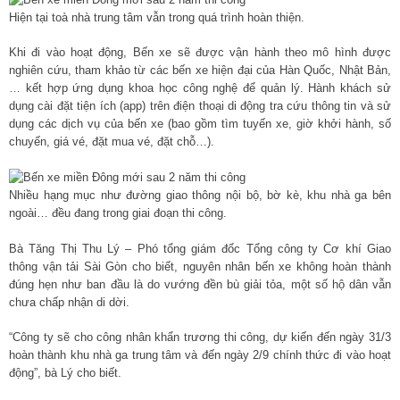
Hiện tại toà nhà trung tâm vẫn trong quá trình hoàn thiện.
Khi đi vào hoạt động, Bến xe sẽ được vận hành theo mô hình được
nghiên cứu, tham khảo từ các bến xe hiện đại của Hàn Quốc, Nhật Bản,
… kết hợp ứng dụng khoa học công nghệ để quản lý. Hành khách sử
dụng cài đặt tiện ích (app) trên điện thoại di động tra cứu thông tin và sử
dụng các dịch vụ của bến xe (bao gồm tìm tuyến xe, giờ khởi hành, số
chuyến, giá vé, đặt mua vé, đặt chỗ…).
Nhiều hạng mục như đường giao thông nội bộ, bờ kè, khu nhà ga bên
ngoài… đều đang trong giai đoạn thi công.
Bà Tăng Thị Thu Lý – Phó tổng giám đốc Tổng công ty Cơ khí Giao
thông vận tải Sài Gòn cho biết, nguyên nhân bến xe không hoàn thành
đúng hẹn như ban đầu là do vướng đền bù giải tỏa, một số hộ dân vẫn
chưa chấp nhận di dời.
“Công ty sẽ cho công nhân khẩn trương thi công, dự kiến đến ngày 31/3
hoàn thành khu nhà ga trung tâm và đến ngày 2/9 chính thức đi vào hoạt
động”, bà Lý cho biết.