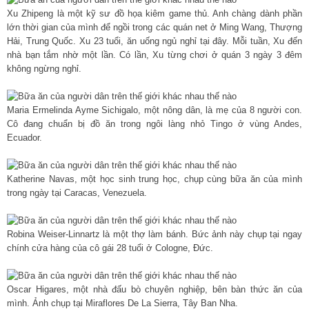
Xu Zhipeng là một kỹ sư đồ họa kiêm game thủ. Anh chàng dành phần
lớn thời gian của mình để ngồi trong các quán net ở Ming Wang, Thượng
Hải, Trung Quốc. Xu 23 tuổi, ăn uống ngủ nghỉ tại đây. Mỗi tuần, Xu đến
nhà bạn tắm nhờ một lần. Có lần, Xu từng chơi ở quán 3 ngày 3 đêm
không ngừng nghỉ.
Maria Ermelinda Ayme Sichigalo, một nông dân, là mẹ của 8 người con.
Cô đang chuẩn bị đồ ăn trong ngôi làng nhỏ Tingo ở vùng Andes,
Ecuador.
Katherine Navas, một học sinh trung học, chụp cùng bữa ăn của mình
trong ngày tại Caracas, Venezuela.
Robina Weiser-Linnartz là một thợ làm bánh. Bức ảnh này chụp tại ngay
chính cửa hàng của cô gái 28 tuổi ở Cologne, Đức.
Oscar Higares, một nhà đấu bò chuyên nghiệp, bên bàn thức ăn của
mình. Ảnh chụp tại Miraflores De La Sierra, Tây Ban Nha.