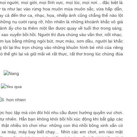
 mọi người, mọi giới, mọi lĩnh vực, mọi lúc, mọi nơi… đặc biệt là
 thơ ta như lạc vào rừng hoa muôn mùa muôn sắc, vừa hấp dẫn,
y cả đến thơ ca, nhạc, họa, nhiếp ảnh cũng chẳng thể nào lột
những nụ cười rạng rỡ, hồn nhiên là những khoảnh khắc vô giá
 ảnh ấy cho ta thêm một lần được quay về tuổi thơ trong sáng,
 xao xuyến bồi hồi. Người thì đưa chúng vào vần thơ, nốt nhạc,
ấm lụa bằng những ngòi bút, mực màu, sơn dầu, người lại khắc
 tôi lại thu trọn chúng vào những khuôn hình bé nhỏ của riêng
 thể ghi lại và giữ mãi vẻ rất thực, rất thơ trong lúc chúng đùa
c học tập mà còn đòi hỏi nhu cầu được hưởng quyền vui chơi.
t tự nhiên. Hẳn bạn không khỏi bồi hồi xúc động khi bắt gặp các
thật nhiều trò chơi như: những con thú nhồi bông xinh xắn có
, xe máy, máy bay biết chạy… Nhìn các em chơi, em nào mặt