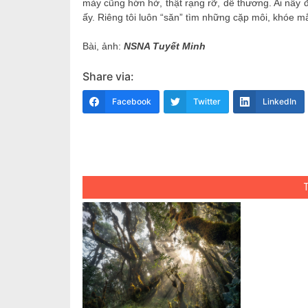
mày cũng hớn hở, thật rạng rỡ, dễ thương. Ai nấy đề
ấy. Riêng tôi luôn “săn” tìm những cặp môi, khóe mắ
Bài, ảnh:
NSNA Tuyết Minh
Share via:
Facebook
Twitter
LinkedIn