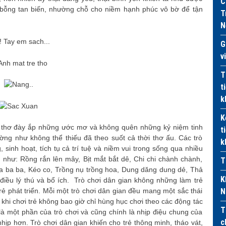
C
n bỗng tan biến, nhường chỗ cho niềm hạnh phúc vô bờ để tận
T
N
G
v
T
t
k
K
ấu thơ đày ắp những ước mơ và không quên những kỷ niệm tinh
t
ng như không thể thiếu đã theo suốt cả thời thơ ấu. Các trò
k
 sinh hoạt, tích tụ cả trí tuệ và niềm vui trong sống qua nhiều
n như: Rồng rắn lên mây, Bịt mắt bắt dê, Chi chi chành chành,
T
ỉa ba ba, Kéo co, Trồng nụ trồng hoa, Dung dăng dung dẻ, Thả
K
điều lý thú và bổ ích. Trò chơi dân gian không những làm trẻ
N
trẻ phát triển. Mỗi một trò chơi dân gian đều mang một sắc thái
khi chơi trẻ không bao giờ chỉ hùng hục chơi theo các động tác
T
là một phần của trò chơi và cũng chính là nhịp điệu chung của
c
nhịp hơn. Trò chơi dân gian khiến cho trẻ thông minh, tháo vát,