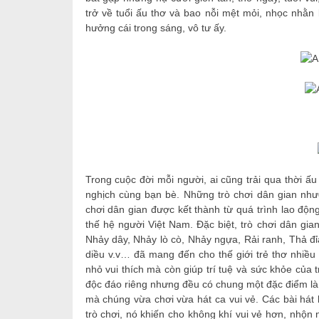
trở về tuổi ấu thơ và bao nỗi mệt mỏi, nhọc nhằ
hưởng cái trong sáng, vô tư ấy.
Trong cuộc đời mỗi người, ai cũng trải qua thời 
nghịch cùng bạn bè. Những trò chơi dân gian nhườ
chơi dân gian được kết thành từ quá trình lao động,
thế hệ người Việt Nam. Đặc biệt, trò chơi dân gia
Nhảy dây, Nhảy lò cò, Nhảy ngựa, Rải ranh, Thả đ
diều v.v… đã mang đến cho thế giới trẻ thơ nhiều 
nhỏ vui thích mà còn giúp trí tuệ và sức khỏe của 
độc đáo riêng nhưng đều có chung một đặc điểm là 
mà chúng vừa chơi vừa hát ca vui vẻ. Các bài hát 
trò chơi, nó khiến cho không khí vui vẻ hơn, nhộn 