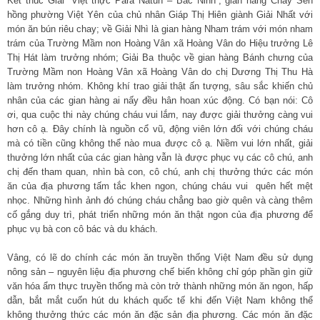
Kết thúc Giải “Việt thực Para Natuh – Bắc Ninh”, gian hàng Chay Sen
hồng phường Việt Yên của chủ nhân Giáp Thị Hiên giành Giải Nhất với
món ăn bún riêu chay; về Giải Nhì là gian hàng Nham trám với món nham
trám của Trường Mầm non Hoàng Vân xã Hoàng Vân do Hiệu trưởng Lê
Thị Hát làm trưởng nhóm; Giải Ba thuộc về gian hàng Bánh chưng của
Trường Mầm non Hoàng Vân xã Hoàng Vân do chị Dương Thị Thu Hà
làm trưởng nhóm. Không khí trao giải thật ấn tượng, sâu sắc khiến chủ
nhân của các gian hàng ai nấy đều hân hoan xúc động. Có bạn nói: Cô
ơi, qua cuộc thi này chúng cháu vui lắm, nay được giải thưởng càng vui
hơn cô ạ. Đây chính là nguồn cổ vũ, động viên lớn đối với chúng cháu
mà có tiền cũng không thể nào mua được cô ạ. Niềm vui lớn nhất, giải
thưởng lớn nhất của các gian hàng vẫn là được phục vụ các cô chú, anh
chị đến tham quan, nhìn bà con, cô chú, anh chị thưởng thức các món
ăn của địa phương tấm tắc khen ngon, chúng cháu vui quên hết mệt
nhọc. Những hình ảnh đó chúng cháu chẳng bao giờ quên và càng thêm
cố gắng duy trì, phát triển những món ăn thật ngon của địa phương để
phục vụ bà con cô bác và du khách.
Vâng, có lẽ do chính các món ăn truyền thống Việt Nam đều sử dụng
nông sản – nguyên liệu địa phương chế biến không chỉ góp phần gìn giữ
văn hóa ẩm thực truyền thống mà còn trở thành những món ăn ngon, hấp
dẫn, bắt mắt cuốn hút du khách quốc tế khi đến Việt Nam không thể
không thưởng thức các món ăn đặc sản địa phương. Các món ăn đặc