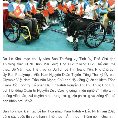
Dự Lễ Khai mạc có Ủy viên Ban Thường vụ Tỉnh ủy, Phó Chủ tịch
Thường trực UBND tỉnh Mai Sơn; Phó Cục trưởng Cục Thể dục thể
thao, Bộ Văn hóa, Thể thao và Du lịch Lê Thị Hoàng Yến; Phó Chủ tịch
Ủy Ban Paralympic Việt Nam Nguyễn Doãn Tuyến; Tổng Thư ký Ủy ban
Olympic Việt Nam Trần Văn Mạnh; Chủ tịch Hội đồng Quản trị kiêm Tổng
Giám đốc Công ty Cổ phần Đầu tư Natuh Nguyễn Thị Thu Thuỷ; Phó Chủ
tịch Hội đồng Quản trị Nguyễn Đức Cường cùng nhiều nghệ sĩ nhiếp ảnh,
phóng viên báo, đài truyền hình trung ương, địa phương và đông đảo bà
con khắp nơi đổ về.
Ban Tổ chức kiến tạo Lễ hội Hoà nhập Para Natuh – Bắc Ninh năm 2026
cùng các cuộc thi song hành: Thể thao – Ẩm thực – Tiếng nói – Góc nhìn