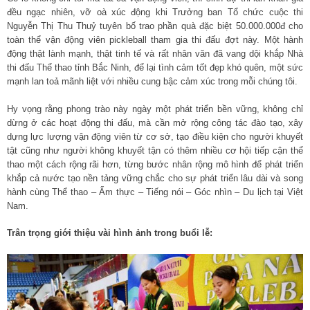
đều ngạc nhiên, vỡ oà xúc động khi Trưởng ban Tổ chức cuộc thi
Nguyễn Thị Thu Thuỷ tuyên bố trao phần quà đặc biệt 50.000.000đ cho
toàn thể vận động viên pickleball tham gia thi đấu đợt này. Một hành
động thật lành mạnh, thật tinh tế và rất nhân văn đã vang dội khắp Nhà
thi đấu Thể thao tỉnh Bắc Ninh, để lại tình cảm tốt đẹp khó quên, một sức
mạnh lan toả mãnh liệt với nhiều cung bậc cảm xúc trong mỗi chúng tôi.
Hy vọng rằng phong trào này ngày một phát triển bền vững, không chỉ
dừng ở các hoạt động thi đấu, mà cần mở rộng công tác đào tạo, xây
dựng lực lượng vận động viên từ cơ sở, tạo điều kiện cho người khuyết
tật cũng như người không khuyết tận có thêm nhiều cơ hội tiếp cận thể
thao một cách rộng rãi hơn, từng bước nhân rộng mô hình để phát triển
khắp cả nước tạo nền tảng vững chắc cho sự phát triển lâu dài và song
hành cùng Thể thao – Ẩm thực – Tiếng nói – Góc nhìn – Du lịch tại Việt
Nam.
Trân trọng giới thiệu vài hình ảnh trong buổi lễ: