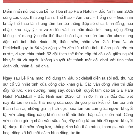
Điểm nhấn nổi bật của Lễ hội Hoà nhập Para Natuh – Bắc Ninh năm 2026
cùng các cuộc thi song hành: Thể thao – Ẩm thực – Tiếng nói – Góc nhìn
là lấy thể thao làm trung tâm lan tỏa thông điệp sẻ chia, bình đẳng, hòa
nhập, khơi dậy ý chí vươn lên và tinh thần đoàn kết trong cộng đồng
không chỉ mang ý nghĩa thể thao hoà nhập mà còn tạo sân chơi mang
đậm nét tinh thần đoàn kết, thân thiện, nhân văn. Giải Para Natuh
Pickleball quy tụ 64 vận động viên đến từ nhiều tỉnh, thành phố trên cả
nước, được chia thành 32 đội theo thể thức cặp thi đấu đôi giữa người
khuyết tật và người không khuyết tật thành một đội chơi với tinh thần
đoàn kết, nhân ái, sẻ chia.
Ngay sau Lễ Khai mạc, nội dung thi đấu pickleball diễn ra sôi nổi, thu hút
sự cổ vũ nhiệt tình của đông đảo khán giả. Các vận động viên thi đấu
đầy nỗ lực, kiên cường, hăng say, đoàn kết, quyết tâm cao tại Giải Para
Natuh Pickleball – Bắc Ninh năm 2026. Chính đội hình thi đấu đặc biệt
này đã tạo nên sắc thái riêng của cuộc thi góp phần kết nối, lan tỏa tinh
thần nhân ái, những giá trị tích cực, xóa tan rào cản giữa người khuyết
tật với cộng đồng càng khiến cho lễ hội thêm hấp dẫn, cuốn hút. Cùng
với những giá trị nhân văn sâu sắc, đây cũng là cơ hội để người khuyết
tật được thể hiện năng lực, khẳng định bản thân mình, tham gia vào các
hoạt động xã hội một cách bình đẳng, tự tin.