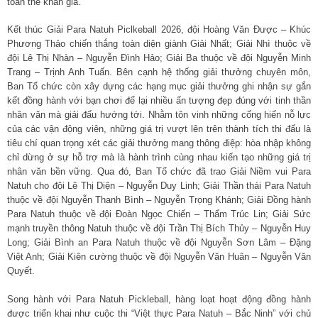
toàn thể khán giả.
Kết thúc Giải Para Natuh Piclkeball 2026, đội Hoàng Văn Được – Khúc
Phương Thảo chiến thắng toàn diện giành Giải Nhất; Giải Nhì thuộc về
đội Lê Thị Nhàn – Nguyễn Đình Hảo; Giải Ba thuộc về đội Nguyễn Minh
Trang – Trịnh Anh Tuấn. Bên cạnh hệ thống giải thưởng chuyên môn,
Ban Tổ chức còn xây dựng các hạng mục giải thưởng ghi nhận sự gắn
kết đồng hành với bạn chơi để lại nhiều ấn tượng đẹp đúng với tinh thần
nhân văn mà giải đấu hướng tới. Nhằm tôn vinh những cống hiến nỗ lực
của các vận động viên, những giá trị vượt lên trên thành tích thi đấu là
tiêu chí quan trọng xét các giải thưởng mang thông điệp: hòa nhập không
chỉ dừng ở sự hỗ trợ mà là hành trình cùng nhau kiến tạo những giá trị
nhân văn bền vững. Qua đó, Ban Tổ chức đã trao Giải Niềm vui Para
Natuh cho đội Lê Thị Diện – Nguyễn Duy Linh; Giải Thần thái Para Natuh
thuộc về đội Nguyễn Thanh Bình – Nguyễn Trọng Khánh; Giải Đồng hành
Para Natuh thuộc về đội Đoàn Ngọc Chiến – Thẩm Trúc Lin; Giải Sức
mạnh truyền thông Natuh thuộc về đội Trần Thị Bích Thủy – Nguyễn Huy
Long; Giải Bình an Para Natuh thuộc về đội Nguyễn Sơn Lâm – Đặng
Việt Anh; Giải Kiên cường thuộc về đội Nguyễn Văn Huân – Nguyễn Văn
Quyết.
Song hành với Para Natuh Pickleball, hàng loạt hoạt động đồng hành
được triển khai như cuộc thi “Việt thực Para Natuh – Bắc Ninh” với chủ