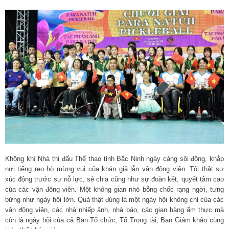
Không khí Nhà thi đấu Thể thao tỉnh Bắc Ninh ngày càng sôi động, khắp
nơi tiếng reo hò mừng vui của khán giả lẫn vận động viên. Tôi thật sự
xúc động trước sự nỗ lực, sẻ chia cũng như sự đoàn kết, quyết tâm cao
của các vận đông viên. Một không gian nhỏ bỗng chốc rạng ngời, tưng
bừng như ngày hội lớn. Quả thật đúng là một ngày hội không chỉ của các
vận động viên, các nhà nhiếp ảnh, nhà báo, các gian hàng ẩm thực mà
còn là ngày hội của cả Ban Tổ chức, Tổ Trọng tài, Ban Giám khảo cùng