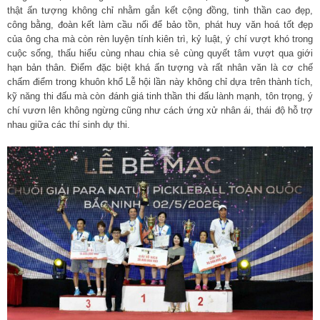
thật ấn tượng không chỉ nhằm gắn kết cộng đồng, tinh thần cao đẹp,
công bằng, đoàn kết làm cầu nối để bảo tồn, phát huy văn hoá tốt đẹp
của ông cha mà còn rèn luyện tính kiên trì, kỷ luật, ý chí vượt khó trong
cuộc sống, thấu hiểu cùng nhau chia sẻ cùng quyết tâm vượt qua giới
hạn bản thân. Điểm đặc biệt khá ấn tượng và rất nhân văn là cơ chế
chấm điểm trong khuôn khổ Lễ hội lần này không chỉ dựa trên thành tích,
kỹ năng thi đấu mà còn đánh giá tinh thần thi đấu lành mạnh, tôn trọng, ý
chí vươn lên không ngừng cũng như cách ứng xử nhân ái, thái độ hỗ trợ
nhau giữa các thí sinh dự thi.