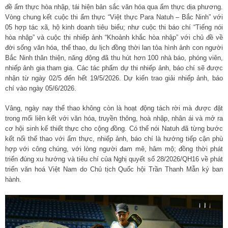
đề ẩm thực hòa nhập, tái hiện bản sắc văn hóa qua ẩm thực dịa phương.
Vòng chung kết cuộc thi ẩm thực “Việt thực Para Natuh – Bắc Ninh” với
05 hợp tác xã, hộ kinh doanh tiêu biểu; như cuộc thi báo chí “Tiếng nói
hòa nhập” và cuộc thi nhiếp ảnh “Khoảnh khắc hòa nhập” với chủ đề về
đời sống văn hóa, thể thao, du lịch đồng thời lan tỏa hình ảnh con người
Bắc Ninh thân thiện, năng động đã thu hút hơn 100 nhà báo, phóng viên,
nhiếp ảnh gia tham gia. Các tác phẩm dự thi nhiếp ảnh, báo chí sẽ được
nhận từ ngày 02/5 đến hết 19/5/2026. Dự kiến trao giải nhiếp ảnh, báo
chí vào ngày 05/6/2026.
Vâng, ngày nay thể thao không còn là hoạt động tách rời mà được đặt
trong mối liên kết với văn hóa, truyền thông, hoà nhập, nhân ái và mở ra
cơ hội sinh kế thiết thực cho cộng đồng. Có thể nói Natuh đã từng bước
kết nối thể thao với ẩm thực, nhiếp ảnh, báo chí là hướng tiếp cận phù
hợp với công chúng, với lòng người đam mê, hâm mộ; đồng thời phát
triển đúng xu hướng và tiêu chí của Nghị quyết số 28/2026/QH16 về phát
triển văn hoá Việt Nam do Chủ tịch Quốc hội Trần Thanh Mẫn ký ban
hành.