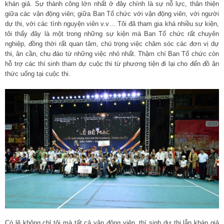
khán giả. Sự thành công lớn nhất ở đây chính là sự nỗ lực, thân thiện
giữa các vận động viên; giữa Ban Tổ chức với vận động viên, với người
dự thi, với các tình nguyện viên v.v… Tôi đã tham gia khá nhiều sự kiện,
tôi thấy đây là một trong những sự kiện mà Ban Tổ chức rất chuyên
nghiệp, đồng thời rất quan tâm, chú trọng việc chăm sóc các đơn vị dự
thi, ân cần, chu đáo từ những việc nhỏ nhất. Thậm chí Ban Tổ chức còn
hỗ trợ các thí sinh tham dự cuộc thi từ phương tiện đi lại cho đến đồ ăn
thức uống tại cuộc thi.
Có lẽ không chỉ tôi mà tất cả vận động viên, thí sinh dự thi lẫn khán giả