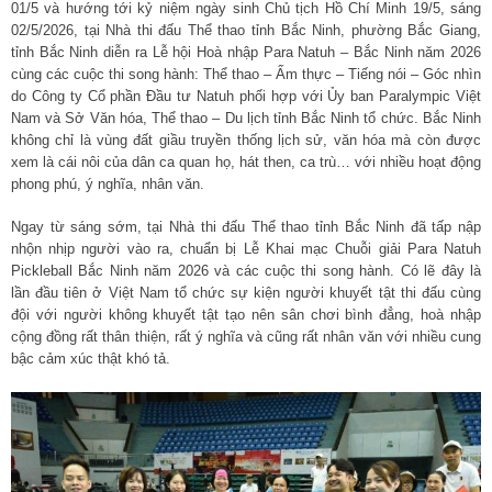
01/5 và hướng tới kỷ niệm ngày sinh Chủ tịch Hồ Chí Minh 19/5, sáng
02/5/2026, tại Nhà thi đấu Thể thao tỉnh Bắc Ninh, phường Bắc Giang,
tỉnh Bắc Ninh diễn ra Lễ hội Hoà nhập Para Natuh – Bắc Ninh năm 2026
cùng các cuộc thi song hành: Thể thao – Ẩm thực – Tiếng nói – Góc nhìn
do Công ty Cổ phần Đầu tư Natuh phối hợp với Ủy ban Paralympic Việt
Nam và Sở Văn hóa, Thể thao – Du lịch tỉnh Bắc Ninh tổ chức. Bắc Ninh
không chỉ là vùng đất giầu truyền thống lịch sử, văn hóa mà còn được
xem là cái nôi của dân ca quan họ, hát then, ca trù… với nhiều hoạt động
phong phú, ý nghĩa, nhân văn.
Ngay từ sáng sớm, tại Nhà thi đấu Thể thao tỉnh Bắc Ninh đã tấp nập
nhộn nhịp người vào ra, chuẩn bị Lễ Khai mạc Chuỗi giải Para Natuh
Pickleball Bắc Ninh năm 2026 và các cuộc thi song hành. Có lẽ đây là
lần đầu tiên ở Việt Nam tổ chức sự kiện người khuyết tật thi đấu cùng
đội với người không khuyết tật tạo nên sân chơi bình đẳng, hoà nhập
cộng đồng rất thân thiện, rất ý nghĩa và cũng rất nhân văn với nhiều cung
bậc cảm xúc thật khó tả.