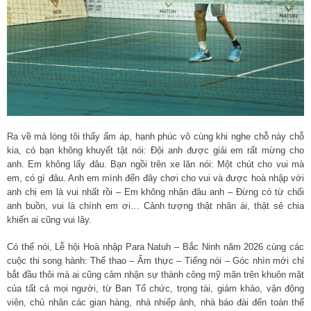
Ra về mà lòng tôi thấy ấm áp, hạnh phúc vô cùng khi nghe chỗ này chỗ
kia, có bạn không khuyết tật nói: Đội anh được giải em rất mừng cho
anh. Em không lấy đâu. Bạn ngồi trên xe lăn nói: Một chút cho vui mà
em, có gì đâu. Anh em mình đến đây chơi cho vui và được hoà nhập với
anh chị em là vui nhất rồi – Em không nhận đâu anh – Đừng có từ chối
anh buồn, vui là chính em ơi… Cảnh tượng thật nhân ái, thật sẻ chia
khiến ai cũng vui lây.
Có thể nói, Lễ hội Hoà nhập Para Natuh – Bắc Ninh năm 2026 cùng các
cuộc thi song hành: Thể thao – Ẩm thực – Tiếng nói – Góc nhìn mới chỉ
bắt đầu thôi mà ai cũng cảm nhận sự thành công mỹ mãn trên khuôn mặt
của tất cả mọi người, từ Ban Tổ chức, trọng tài, giám khảo, vận động
viên, chủ nhân các gian hàng, nhà nhiếp ảnh, nhà báo đài đến toàn thể