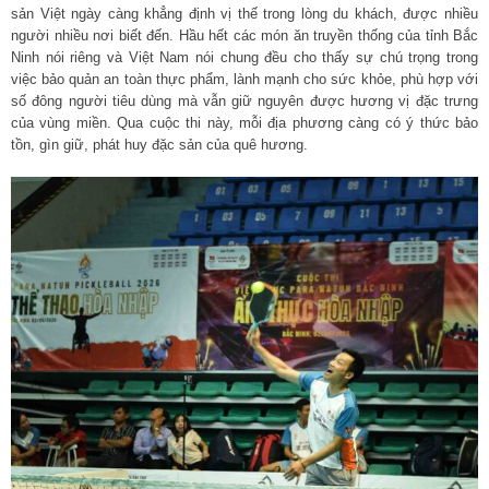
sản Việt ngày càng khẳng định vị thế trong lòng du khách, được nhiều
người nhiều nơi biết đến. Hầu hết các món ăn truyền thống của tỉnh Bắc
Ninh nói riêng và Việt Nam nói chung đều cho thấy sự chú trọng trong
việc bảo quản an toàn thực phẩm, lành mạnh cho sức khỏe, phù hợp với
số đông người tiêu dùng mà vẫn giữ nguyên được hương vị đặc trưng
của vùng miền. Qua cuộc thi này, mỗi địa phương càng có ý thức bảo
tồn, gìn giữ, phát huy đặc sản của quê hương.