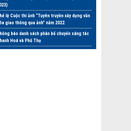
023)
hể lệ Cuộc thi ảnh “Tuyên truyền xây dựng văn
óa giao thông qua ảnh” năm 2022
hông báo danh sách phân bổ chuyến sáng tác
hanh Hoá và Phú Thọ