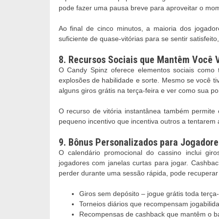
pode fazer uma pausa breve para aproveitar o mom
Ao final de cinco minutos, a maioria dos joga
suficiente de quase‑vitórias para se sentir satisfei
8. Recursos Sociais que Mantêm Você 
O Candy Spinz oferece elementos sociais como 
explosões de habilidade e sorte. Mesmo se você ti
alguns giros grátis na terça-feira e ver como sua 
O recurso de vitória instantânea também permite
pequeno incentivo que incentiva outros a tentarem
9. Bônus Personalizados para Jogadore
O calendário promocional do cassino inclui giro
jogadores com janelas curtas para jogar. Cashb
perder durante uma sessão rápida, pode recuperar 
Giros sem depósito – jogue grátis toda terça-
Torneios diários que recompensam jogabilida
Recompensas de cashback que mantêm o ban