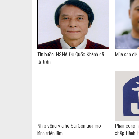
Tin buồn: NSNA Đỗ Quốc Khánh đã
Mùa săn dế
từ trần
Nhịp sống vỉa hè Sài Gòn qua mô
Phân công n
hình triển lãm
chấp Hành H