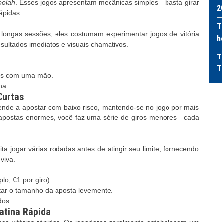
olah
. Esses jogos apresentam mecânicas simples—basta girar
2
ápidas.
T
ongas sessões, eles costumam experimentar jogos de vitória
h
esultados imediatos e visuais chamativos.
T
T
tos com uma mão.
na.
Curtas
ende a apostar com baixo risco, mantendo-se no jogo por mais
 apostas enormes, você faz uma série de giros menores—cada
a jogar várias rodadas antes de atingir seu limite, fornecendo
viva.
lo, €1 por giro).
tar o tamanho da aposta levemente.
dos.
atina Rápida