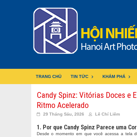
Skip
to
content
TRANG CHỦ
TIN TỨC
KHÁM PHÁ
Candy Spinz: Vitórias Doces e
Ritmo Acelerado
29 Tháng Sáu, 2026
Lê Chí Liêm
1. Por que Candy Spinz Parece uma Cor
Desde o momento em que você acessa a tela de 