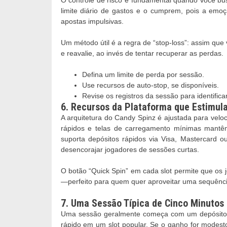
O controle de risco é fundamental quando você bu
limite diário de gastos e o cumprem, pois a emo
apostas impulsivas.
Um método útil é a regra de “stop‑loss”: assim 
e reavalie, ao invés de tentar recuperar as perdas.
Defina um limite de perda por sessão.
Use recursos de auto‑stop, se disponíveis.
Revise os registros da sessão para identifica
6. Recursos da Plataforma que Estimul
A arquitetura do Candy Spinz é ajustada para velo
rápidos e telas de carregamento mínimas mantê
suporta depósitos rápidos via Visa, Mastercard
desencorajar jogadores de sessões curtas.
O botão “Quick Spin” em cada slot permite que os 
—perfeito para quem quer aproveitar uma sequênci
7. Uma Sessão Típica de Cinco Minutos
Uma sessão geralmente começa com um depósito 
rápido em um slot popular. Se o ganho for modesto