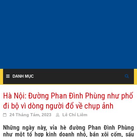
Skip
to
content
DANH MỤC
Hà Nội: Đường Phan Đình Phùng như phố
đi bộ vì dòng người đổ về chụp ảnh
24 Tháng Tám, 2023
Lê Chí Liêm
Những ngày này, vỉa hè đường Phan Đình Phùng
như một tổ hợp kinh doanh nhỏ, bán xôi cốm, sấu