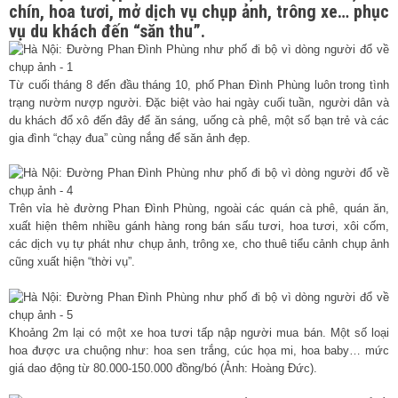
chín, hoa tươi, mở dịch vụ chụp ảnh, trông xe… phục
vụ du khách đến “săn thu”.
Từ cuối tháng 8 đến đầu tháng 10, phố Phan Đình Phùng luôn trong tình
trạng nườm nượp người. Đặc biệt vào hai ngày cuối tuần, người dân và
du khách đổ xô đến đây để ăn sáng, uống cà phê, một số bạn trẻ và các
gia đình “chạy đua” cùng nắng để săn ảnh đẹp.
Trên vỉa hè đường Phan Đình Phùng, ngoài các quán cà phê, quán ăn,
xuất hiện thêm nhiều gánh hàng rong bán sấu tươi, hoa tươi, xôi cốm,
các dịch vụ tự phát như chụp ảnh, trông xe, cho thuê tiểu cảnh chụp ảnh
cũng xuất hiện “thời vụ”.
Khoảng 2m lại có một xe hoa tươi tấp nập người mua bán. Một số loại
hoa được ưa chuộng như: hoa sen trắng, cúc họa mi, hoa baby… mức
giá dao động từ 80.000-150.000 đồng/bó (Ảnh: Hoàng Đức).