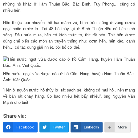
những hồ khác ở Hàm Thuận Bắc, Bắc Bình, Tuy Phong… cũng có
nhiều hến.
Hến thuộc loài nhuyễn thể hai mảnh vỏ, hình tròn, sống ở vùng nước
ngọt hoặc nước lợ. Tại 48 hồ thủy lợi ở Bình Thuận đều có hến sinh
sống. Đầu mùa mưa, hến có kích thức to, thịt rất béo. Thịt hến được
dùng chế biến các món ăn truyền thống như: cơm hến, hến xào, canh
hến… có tác dụng giải nhiệt, bồi bổ cơ thể.
Hến nước ngọt vừa được cào ở hồ Cẩm Hang, huyện Hàm Thuận Bắc.
Ảnh:
Việt Quốc.
“Hến ở nguồn nước hồ thủy lợi rất sạch sẽ, không có mùi hôi, nên mang
về bán rất chạy hàng. Có bao nhiêu hết bấy nhiêu”, ông Nguyễn Văn
Mạnh cho biết.
Share via:
Facebook
Twitter
LinkedIn
More