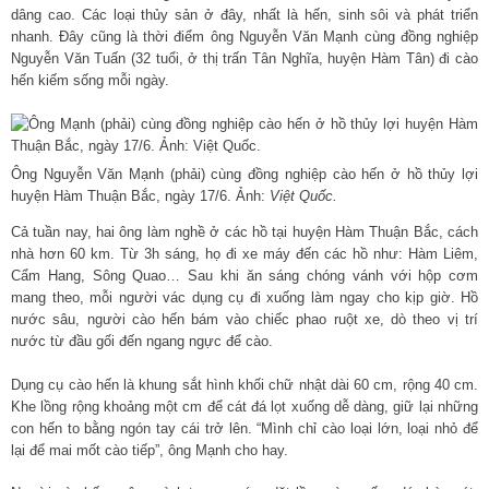
dâng cao. Các loại thủy sản ở đây, nhất là hến, sinh sôi và phát triển
nhanh. Đây cũng là thời điểm ông Nguyễn Văn Mạnh cùng đồng nghiệp
Nguyễn Văn Tuấn (32 tuổi, ở thị trấn Tân Nghĩa, huyện Hàm Tân) đi cào
hến kiếm sống mỗi ngày.
Ông Nguyễn Văn Mạnh (phải) cùng đồng nghiệp cào hến ở hồ thủy lợi
huyện Hàm Thuận Bắc, ngày 17/6. Ảnh:
Việt Quốc.
Cả tuần nay, hai ông làm nghề ở các hồ tại huyện Hàm Thuận Bắc, cách
nhà hơn 60 km. Từ 3h sáng, họ đi xe máy đến các hồ như: Hàm Liêm,
Cẩm Hang, Sông Quao… Sau khi ăn sáng chóng vánh với hộp cơm
mang theo, mỗi người vác dụng cụ đi xuống làm ngay cho kịp giờ. Hồ
nước sâu, người cào hến bám vào chiếc phao ruột xe, dò theo vị trí
nước từ đầu gối đến ngang ngực để cào.
Dụng cụ cào hến là khung sắt hình khối chữ nhật dài 60 cm, rộng 40 cm.
Khe lồng rộng khoảng một cm để cát đá lọt xuống dễ dàng, giữ lại những
con hến to bằng ngón tay cái trở lên. “Mình chỉ cào loại lớn, loại nhỏ để
lại để mai mốt cào tiếp”, ông Mạnh cho hay.