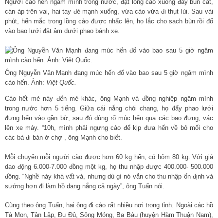
Người cào hến ngâm mình trong nước, đặt lồng cào xuống đáy bùn cát,
cán áp trên vai, hai tay đè mạnh xuống, vừa cào vừa đi thụt lùi. Sau vài
phút, hến mắc trong lồng cào được nhấc lên, họ lắc cho sạch bùn rồi đổ
vào bao lưới đặt âm dưới phao bánh xe.
Ông Nguyễn Văn Mạnh đang múc hến đổ vào bao sau 5 giờ ngâm mình
cào hến. Ảnh:
Việt Quốc.
Cào hết mẻ này đến mẻ khác, ông Mạnh và đồng nghiệp ngâm mình
trong nước hơn 5 tiếng. Giữa cái nắng chói chang, họ đẩy phao lưới
đựng hến vào gần bờ, sau đó dùng rổ múc hến qua các bao đựng, vác
lên xe máy. “10h, mình phải ngưng cào để kịp đưa hến về bỏ mối cho
các bà đi bán ở chợ”, ông Mạnh cho biết.
Mỗi chuyến mỗi người cào được hơn 60 kg hến, có hôm 80 kg. Với giá
dao động 6.000-7.000 đồng một kg, họ thu nhập được 400.000- 500.000
đồng. “Nghề này khá vất vả, nhưng dù gì nó vẫn cho thu nhập ổn định và
sướng hơn đi làm hồ dang nắng cả ngày”, ông Tuấn nói.
Cũng theo ông Tuấn, hai ông đi cào rất nhiều nơi trong tỉnh. Ngoài các hồ
Tà Mon, Tân Lập, Đu Đủ, Sông Móng, Ba Bàu (huyện Hàm Thuận Nam),