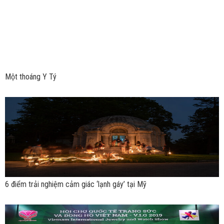
Một thoáng Y Tý
6 điểm trải nghiệm cảm giác ‘lạnh gáy’ tại Mỹ