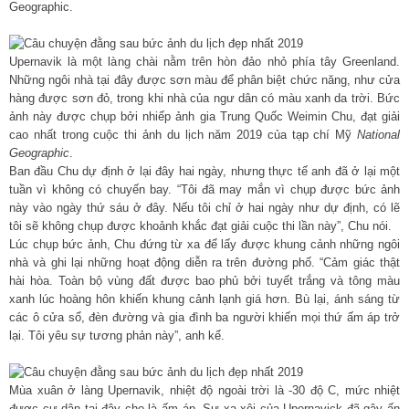
Geographic.
Upernavik là một làng chài nằm trên hòn đảo nhỏ phía tây Greenland.
Những ngôi nhà tại đây được sơn màu để phân biệt chức năng, như cửa
hàng được sơn đỏ, trong khi nhà của ngư dân có màu xanh da trời. Bức
ảnh này được chụp bởi nhiếp ảnh gia Trung Quốc Weimin Chu, đạt giải
cao nhất trong cuộc thi ảnh du lịch năm 2019 của tạp chí Mỹ
National
Geographic
.
Ban đầu Chu dự định ở lại đây hai ngày, nhưng thực tế anh đã ở lại một
tuần vì không có chuyến bay. “Tôi đã may mắn vì chụp được bức ảnh
này vào ngày thứ sáu ở đây. Nếu tôi chỉ ở hai ngày như dự định, có lẽ
tôi sẽ không chụp được khoảnh khắc đạt giải cuộc thi lần này”, Chu nói.
Lúc chụp bức ảnh, Chu đứng từ xa để lấy được khung cảnh những ngôi
nhà và ghi lại những hoạt động diễn ra trên đường phố. “Cảm giác thật
hài hòa. Toàn bộ vùng đất được bao phủ bởi tuyết trắng và tông màu
xanh lúc hoàng hôn khiến khung cảnh lạnh giá hơn. Bù lại, ánh sáng từ
các ô cửa sổ, đèn đường và gia đình ba người khiến mọi thứ ấm áp trở
lại. Tôi yêu sự tương phản này”, anh kể.
Mùa xuân ở làng Upernavik, nhiệt độ ngoài trời là -30 độ C, mức nhiệt
được cư dân tại đây cho là ấm áp. Sự xa xôi của Upernavick đã gây ấn