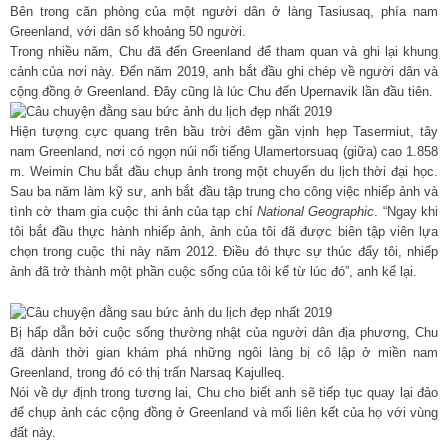
Bên trong căn phòng của một người dân ở làng Tasiusaq, phía nam
Greenland, với dân số khoảng 50 người.
Trong nhiều năm, Chu đã đến Greenland để tham quan và ghi lại khung
cảnh của nơi này. Đến năm 2019, anh bắt đầu ghi chép về người dân và
cộng đồng ở Greenland. Đây cũng là lúc Chu đến Upernavik lần đầu tiên.
Hiện tượng cực quang trên bầu trời đêm gần vịnh hẹp Tasermiut, tây
nam Greenland, nơi có ngọn núi nổi tiếng Ulamertorsuaq (giữa) cao 1.858
m. Weimin Chu bắt đầu chụp ảnh trong một chuyến du lịch thời đại học.
Sau ba năm làm kỹ sư, anh bắt đầu tập trung cho công việc nhiếp ảnh và
tình cờ tham gia cuộc thi ảnh của tạp chí
National Geographic
. “Ngay khi
tôi bắt đầu thực hành nhiếp ảnh, ảnh của tôi đã được biên tập viên lựa
chọn trong cuộc thi này năm 2012. Điều đó thực sự thúc đẩy tôi, nhiếp
ảnh đã trở thành một phần cuộc sống của tôi kể từ lúc đó”, anh kể lại.
Bị hấp dẫn bởi cuộc sống thường nhật của người dân địa phương, Chu
đã dành thời gian khám phá những ngôi làng bị cô lập ở miền nam
Greenland, trong đó có thị trấn Narsaq Kajulleq.
Nói về dự định trong tương lai, Chu cho biết anh sẽ tiếp tục quay lại đảo
để chụp ảnh các cộng đồng ở Greenland và mối liên kết của họ với vùng
đất này.