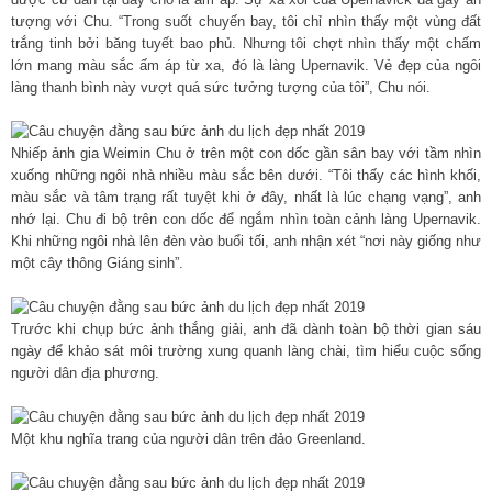
tượng với Chu. “Trong suốt chuyến bay, tôi chỉ nhìn thấy một vùng đất
trắng tinh bởi băng tuyết bao phủ. Nhưng tôi chợt nhìn thấy một chấm
lớn mang màu sắc ấm áp từ xa, đó là làng Upernavik. Vẻ đẹp của ngôi
làng thanh bình này vượt quá sức tưởng tượng của tôi”, Chu nói.
Nhiếp ảnh gia Weimin Chu ở trên một con dốc gần sân bay với tầm nhìn
xuống những ngôi nhà nhiều màu sắc bên dưới. “Tôi thấy các hình khối,
màu sắc và tâm trạng rất tuyệt khi ở đây, nhất là lúc chạng vạng”, anh
nhớ lại. Chu đi bộ trên con dốc để ngắm nhìn toàn cảnh làng Upernavik.
Khi những ngôi nhà lên đèn vào buổi tối, anh nhận xét “nơi này giống như
một cây thông Giáng sinh”.
Trước khi chụp bức ảnh thắng giải, anh đã dành toàn bộ thời gian sáu
ngày để khảo sát môi trường xung quanh làng chài, tìm hiểu cuộc sống
người dân địa phương.
Một khu nghĩa trang của người dân trên đảo Greenland.