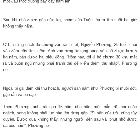
một đầu thọc xuống bẫy cây nấm lên.
Sau khi nhổ được gần nửa kg, nhóm của Tuấn tỏa ra tìm suốt hai giờ
không thấy nấm.
Ở bìa rừng cách đó chừng vài trăm mét, Nguyễn Phương, 29 tuổi, chui
vào đám cây tìm kiếm. Anh vào rừng từ rạng sáng và nhổ được hơn 5
kg nấm, bán được hai triệu đồng. “Hôm nay, tôi đi bộ chừng 30 km, mệt
rã và buồn ngủ nhưng phải tranh thủ để kiếm thêm thu nhập”, Phương
nói.
Ngoài bị gai đâm khi thu hoạch, người săn nấm như Phương bị muỗi đốt,
gặp rắn và bò cạp.
Theo Phương, anh trải qua 15 năm nhổ nấm mối, nắm rõ mọi ngóc
ngách, song không phải lúc nào lên rừng gặp. “Đi săn của trời cũng tùy
duyên. Bước qua không thấy, nhưng người đến sau vài phút nhổ được
cả bọc nấm”, Phương nói.