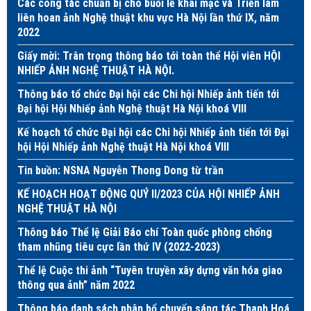
Các công tác chuẩn bị cho buổi lễ khai mạc và Triển lãm
liên hoan ảnh Nghệ thuật khu vực Hà Nội lần thứ IX, năm
2022
Giấy mời: Trân trọng thông báo tới toàn thể Hội viên HỘI
NHIẾP ẢNH NGHỆ THUẬT HÀ NỘI.
Thông báo tổ chức Đại hội các Chi hội Nhiếp ảnh tiến tới
Đại hội Hội Nhiếp ảnh Nghệ thuật Hà Nội khoá VIII
Kế hoạch tổ chức Đại hội các Chi hội Nhiếp ảnh tiến tới Đại
hội Hội Nhiếp ảnh Nghệ thuật Hà Nội khoá VIII
Tin buồn: NSNA Nguyễn Thong Dong từ trần
KẾ HOẠCH HOẠT ĐỘNG QUÝ II/2023 CỦA HỘI NHIẾP ẢNH
NGHỆ THUẬT HÀ NỘI
Thông báo Thể lệ Giải Báo chí Toàn quốc phòng chống
tham nhũng tiêu cực lần thứ IV (2022-2023)
Thể lệ Cuộc thi ảnh “Tuyên truyền xây dựng văn hóa giao
thông qua ảnh” năm 2022
Thông báo danh sách phân bổ chuyến sáng tác Thanh Hoá