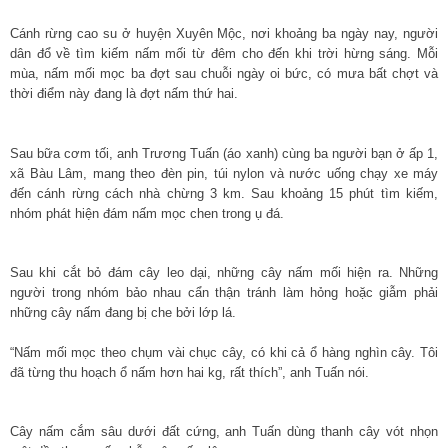
Cánh rừng cao su ở huyện Xuyên Mộc, nơi khoảng ba ngày nay, người
dân đổ về tìm kiếm nấm mối từ đêm cho đến khi trời hừng sáng. Mỗi
mùa, nấm mối mọc ba đợt sau chuỗi ngày oi bức, có mưa bất chợt và
thời điểm này đang là đợt nấm thứ hai.
Sau bữa cơm tối, anh Trương Tuấn (áo xanh) cùng ba người bạn ở ấp 1,
xã Bàu Lâm, mang theo đèn pin, túi nylon và nước uống chạy xe máy
đến cánh rừng cách nhà chừng 3 km. Sau khoảng 15 phút tìm kiếm,
nhóm phát hiện đám nấm mọc chen trong ụ đá.
Sau khi cắt bỏ đám cây leo dại, những cây nấm mối hiện ra. Những
người trong nhóm bảo nhau cẩn thận tránh làm hỏng hoặc giẫm phải
những cây nấm đang bị che bởi lớp lá.
“Nấm mối mọc theo chụm vài chục cây, có khi cả ổ hàng nghìn cây. Tôi
đã từng thu hoạch ổ nấm hơn hai kg, rất thích”, anh Tuấn nói.
Cây nấm cắm sâu dưới đất cứng, anh Tuấn dùng thanh cây vót nhọn