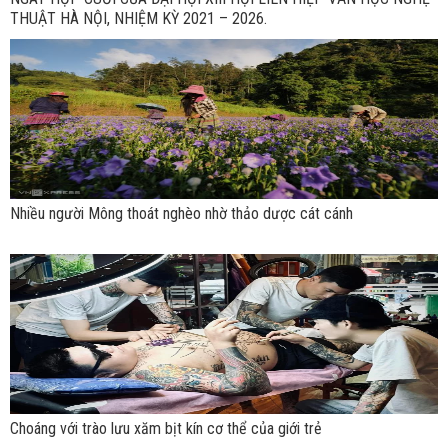
THUẬT HÀ NỘI, NHIỆM KỲ 2021 – 2026.
Nhiều người Mông thoát nghèo nhờ thảo dược cát cánh
Choáng với trào lưu xăm bịt kín cơ thể của giới trẻ