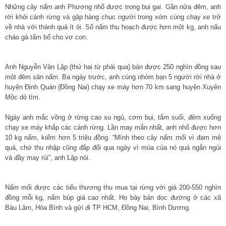
Những cây nấm anh Phương nhổ được trong bụi gai. Gần nửa đêm, anh
rời khỏi cánh rừng và gặp hàng chục người trong xóm cùng chạy xe trở
về nhà với thành quả ít ỏi. Số nấm thu hoạch được hơn một kg, anh nấu
cháo gà tẩm bổ cho vợ con.
Anh Nguyễn Văn Lập (thứ hai từ phải qua) bán được 250 nghìn đồng sau
một đêm săn nấm. Ba ngày trước, anh cùng nhóm bạn 5 người rời nhà ở
huyện Định Quán (Đồng Nai) chạy xe máy hơn 70 km sang huyện Xuyên
Mộc dò tìm.
Ngày anh mắc võng ở rừng cao su ngủ, cơm bụi, tắm suối, đêm xuống
chạy xe máy khắp các cánh rừng. Lần may mắn nhất, anh nhổ được hơn
10 kg nấm, kiếm hơn 5 triệu đồng. “Mình theo cây nấm mối vì đam mê
quá, chứ thu nhập cũng đắp đổi qua ngày vì mùa của nó quá ngắn ngủi
và đầy may rủi”, anh Lập nói.
Nấm mối được các tiểu thương thu mua tại rừng với giá 200-550 nghìn
đồng mỗi kg, nấm búp giá cao nhất. Họ bày bán dọc đường ở các xã
Bàu Lâm, Hòa Bình và gửi đi TP HCM, Đồng Nai, Bình Dương.