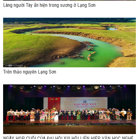
Làng người Tày ẩn hiện trong sương ở Lạng Sơn
Trên thảo nguyên Lạng Sơn
NGÀY HỌP CUỐI CỦA ĐẠI HỘI XIII HỘI LIÊN HIỆP VĂN HỌC NGHỆ