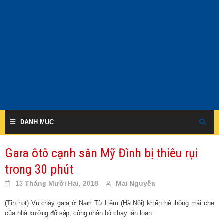
Skip
to
content
DANH MỤC
Gara ôtô cạnh sân Mỹ Đình bị thiêu rụi
trong 30 phút
13 Tháng Mười Hai, 2018
Mai Nguyễn
(Tin hot) Vụ cháy gara ở Nam Từ Liêm (Hà Nội) khiến hệ thống mái che
của nhà xưởng đổ sập, công nhân bỏ chạy tán loạn.