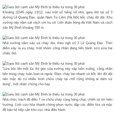
Khoảng 11h45 ngày 13/12, sau một số tiếng nổ nhỏ, gara ôtô tại số 3
đường Lê Quang Đạo, quận Nam Từ Liêm (Hà Nội) bốc cháy dữ dội. Khu
xưởng này nằm sát vách với trụ sở Liên đoàn bóng đá Việt Nam và cách
sân Mỹ Đình khoảng 700 m.
Nhà xưởng nằm sâu và chạy dọc theo ngõ số 3 Lê Quang Đạo. Thời
điểm xảy ra vụ cháy, một nhóm công nhân đang tiến hành sơn sửa hai
chiếc ôtô.
“Lửa bốc lên một lúc thì góc của xưởng này sập luôn xuống, công nhân
bên trong chạy toán loạn ra ngoài. Đám cháy lan nhanh và bốc lên dữ dội
nên mặc dù có nhiều bình chữa cháy tại chỗ cũng không ai dám sử
dụng”, một nhân chứng cho hay.
Nhà chức trách đã điều 7 xe chữa cháy cùng hàng chục chiến sỹ tới hiện
trường. Lính cứu hỏa nhanh chóng phun nước dập các điểm lửa và mặc
đồ bảo hộ tiếp cận khu vực nhà điều hành.