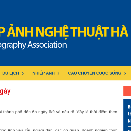
DU LỊCH
NHIẾP ẢNH
CÂU CHUYỆN CUỘC SỐNG
ngày
B
hội thành phố đến 6h ngày 6/9 và nêu rõ “đây là thời điểm then
t
N
gọc Anh yêu cầu người dân, các cơ quan, doanh nghiệp thực