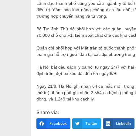
Lãnh đạo thành phố cũng yêu cầu ngành y tế bố tr
điều trị “đảm bảo khả năng chống dịch lâu dài”; t
trường hợp chuyển nặng và tử vong.
Bộ Tư lệnh Thủ đô phối hợp với các quận, huyện,
70.000 chỗ cho F1; kiểm soát chặt chẽ các khu cách
Quân đội phối hợp với Mặt trận tổ quốc thành phố 
tham gia hỗ trợ người dân tại các địa phương tro
Hà Nội bắt đầu cách ly xã hội từ ngày 24/7 với hai 
định trên, đợt ba kéo dài đến 6h ngày 6/9.
Ngày 21/8, Hà Nội ghi nhận 64 ca mắc mới, trong 
thứ tư), thành phố ghi nhận 2.554 ca bệnh (không 
đồng, và 1.249 tại khu cách ly.
Share via:
Facebook
Twitter
LinkedIn