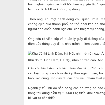
hiện nghiêm giãn cách xã hội theo nguyên tắc “ngườ
lan, bóc tách F0 ra khỏi cộng đồng.
Theo ông, chỉ một hành động chủ quan, lơ là, m
chống dịch của thành phố, có thể phải kéo dài thờ
người dân chấp hành nghiêm” các nhiệm vụ phòng,
Ông nêu rõ việc cấp và quản lý giấy đi đường của 
đảm bảo đúng quy định; chịu trách nhiệm trước pháp
Khu đô thị Linh Đàm, Hà Nội, nhìn từ trên cao. Ảnh
Căn cứ diễn biến dịch bệnh trên địa bàn, Chủ tịch 
các biện pháp cao hơn để kịp thời ngăn chặn, bóc 
bảo việc cung ứng đầy đủ các nhu yếu phẩm thiết
Ngành y tế Thủ đô sẵn sàng các phương án cao đ
năng thu dung điều trị 30.000 F0; triển khai phương 
bị, vật tư cần thiết…