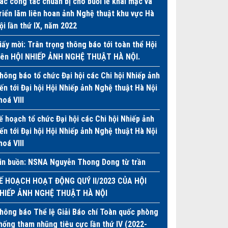
ác công tác chuẩn bị cho buổi lễ khai mạc và
riển lãm liên hoan ảnh Nghệ thuật khu vực Hà
ội lần thứ IX, năm 2022
iấy mời: Trân trọng thông báo tới toàn thể Hội
iên HỘI NHIẾP ẢNH NGHỆ THUẬT HÀ NỘI.
hông báo tổ chức Đại hội các Chi hội Nhiếp ảnh
iến tới Đại hội Hội Nhiếp ảnh Nghệ thuật Hà Nội
hoá VIII
ế hoạch tổ chức Đại hội các Chi hội Nhiếp ảnh
iến tới Đại hội Hội Nhiếp ảnh Nghệ thuật Hà Nội
hoá VIII
in buồn: NSNA Nguyễn Thong Dong từ trần
Ế HOẠCH HOẠT ĐỘNG QUÝ II/2023 CỦA HỘI
HIẾP ẢNH NGHỆ THUẬT HÀ NỘI
hông báo Thể lệ Giải Báo chí Toàn quốc phòng
hống tham nhũng tiêu cực lần thứ IV (2022-