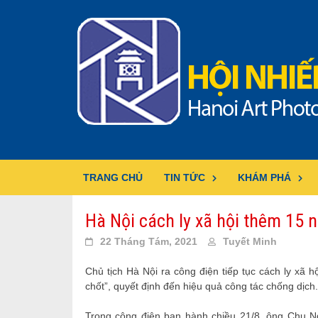
Skip
to
content
TRANG CHỦ
TIN TỨC
KHÁM PHÁ
Hà Nội cách ly xã hội thêm 15 
22 Tháng Tám, 2021
Tuyết Minh
Chủ tịch Hà Nội ra công điện tiếp tục cách ly xã 
chốt”, quyết định đến hiệu quả công tác chống dịch.
Trong công điện ban hành chiều 21/8, ông Chu N