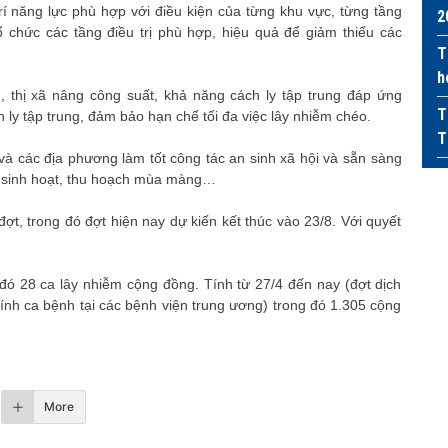
í năng lực phù hợp với điều kiện của từng khu vực, từng tầng
2
ổ chức các tầng điều trị phù hợp, hiệu quả để giảm thiểu các
T
h
 thị xã nâng công suất, khả năng cách ly tập trung đáp ứng
T
 ly tập trung, đảm bảo hạn chế tối đa việc lây nhiễm chéo.
T
và các địa phương làm tốt công tác an sinh xã hội và sẵn sàng
ng sinh hoạt, thu hoạch mùa màng…
đợt, trong đó đợt hiện nay dự kiến kết thúc vào 23/8. Với quyết
đó 28 ca lây nhiễm cộng đồng. Tính từ 27/4 đến nay (đợt dịch
tính ca bệnh tại các bệnh viện trung ương) trong đó 1.305 cộng
More