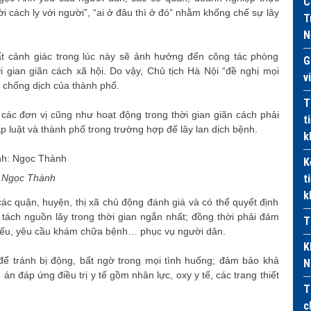
C
i cách ly với người”, “ai ở đâu thì ở đó” nhằm khống chế sự lây
T
N
ất cảnh giác trong lúc này sẽ ảnh hưởng đến công tác phòng
G
i gian giãn cách xã hội. Do vậy, Chủ tịch Hà Nội “đề nghị mọi
v
 chống dịch của thành phố.
T
các đơn vị cũng như hoạt động trong thời gian giãn cách phải
t
 luật và thành phố trong trường hợp để lây lan dịch bệnh.
k
K
:
Ngọc Thành
t
k
các quận, huyện, thị xã chủ động đánh giá và có thể quyết định
tách nguồn lây trong thời gian ngắn nhất; đồng thời phải đảm
T
 yếu, yêu cầu khám chữa bệnh… phục vụ người dân.
K
ể tránh bị động, bất ngờ trong mọi tình huống; đảm bảo khả
N
án đáp ứng điều trị y tế gồm nhân lực, oxy y tế, các trang thiết
T
c