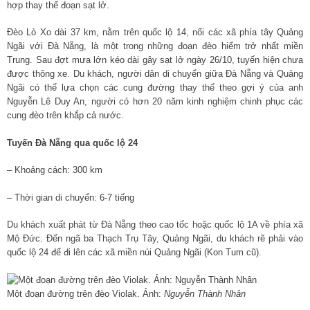
hợp thay thế đoạn sạt lở.
Đèo Lò Xo dài 37 km, nằm trên quốc lộ 14, nối các xã phía tây Quảng
Ngãi với Đà Nẵng, là một trong những đoạn đèo hiểm trở nhất miền
Trung. Sau đợt mưa lớn kéo dài gây sạt lở ngày 26/10, tuyến hiện chưa
được thông xe. Du khách, người dân di chuyển giữa Đà Nẵng và Quảng
Ngãi có thể lựa chọn các cung đường thay thế theo gợi ý của anh
Nguyễn Lê Duy An, người có hơn 20 năm kinh nghiệm chinh phục các
cung đèo trên khắp cả nước.
Tuyến Đà Nẵng qua quốc lộ 24
– Khoảng cách: 300 km
– Thời gian di chuyển: 6-7 tiếng
Du khách xuất phát từ Đà Nẵng theo cao tốc hoặc quốc lộ 1A về phía xã
Mộ Đức. Đến ngã ba Thạch Trụ Tây, Quảng Ngãi, du khách rẽ phải vào
quốc lộ 24 để đi lên các xã miền núi Quảng Ngãi (Kon Tum cũ).
Một đoạn đường trên đèo Violak. Ảnh:
Nguyễn Thành Nhân