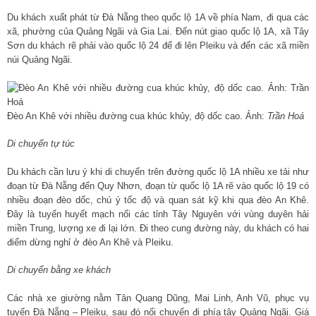
Du khách xuất phát từ Đà Nẵng theo quốc lộ 1A về phía Nam, đi qua các
xã, phường của Quảng Ngãi và Gia Lai. Đến nút giao quốc lộ 1A, xã Tây
Sơn du khách rẽ phải vào quốc lộ 24 để đi lên Pleiku và đến các xã miền
núi Quảng Ngãi.
Đèo An Khê với nhiều đường cua khúc khủy, độ dốc cao. Ảnh:
Trần Hoá
Di chuyển tự túc
Du khách cần lưu ý khi di chuyển trên đường quốc lộ 1A nhiều xe tải như
đoạn từ Đà Nẵng đến Quy Nhơn, đoạn từ quốc lộ 1A rẽ vào quốc lộ 19 có
nhiều đoạn đèo dốc, chú ý tốc độ và quan sát kỹ khi qua đèo An Khê.
Đây là tuyến huyết mạch nối các tỉnh Tây Nguyên với vùng duyên hải
miền Trung, lượng xe đi lại lớn. Đi theo cung đường này, du khách có hai
điểm dừng nghỉ ở đèo An Khê và Pleiku.
Di chuyển bằng xe khách
Các nhà xe giường nằm Tân Quang Dũng, Mai Linh, Anh Vũ, phục vụ
tuyến Đà Nẵng – Pleiku, sau đó nối chuyến đi phía tây Quảng Ngãi. Giá