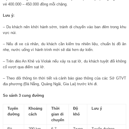
vé 400.000 – 450.000 đồng mỗi chặng.
Lưu ý:
– Du khách nên khởi hành sớm, tránh di chuyển vào ban đêm trong khu
vực núi.
– Nếu đi xe cá nhân, du khách cần kiểm tra nhiên liệu, chuẩn bị đồ ăn
nhẹ, nước uống vì hành trình mới sẽ dài hơn dự kiến.
– Trên đèo An Khê và Violak nếu xảy ra sạt lở, du khách tuyệt đối không
cố vượt qua điểm sạt lở.
– Theo dõi thông tin thời tiết và cảnh báo giao thông của các Sở GTVT
địa phương (Đà Nẵng, Quảng Ngãi, Gia Lai) trước khi đi.
So sánh 3 cung đường
Tuyến
Khoảng
Thời
Độ
Lưu ý
đường
cách
gian di
khó
chuyển
Đà
290 km
6-7
Trung
Tuyến đường