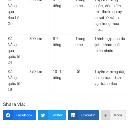
Nẵng
tiếng
bình
ngắn, đèo hiểm
qua
trở, thường xảy
đèo Lò
ra sạt lở và tai
Xo
nạn trong mùa
mưa
Đà
300 km
6-7
Trung
Thích hợp cho du
Nẵng
tiếng
bình
lịch, khám phá
qua
thiên nhiên
quốc lộ
24
Đà
370 km
10- 12
Dễ
Tuyến đường dài,
Nẵng –
tiếng
nhiều trạm dịch
quốc lộ
vụ, tránh đèo
19
Share via:
Facebook
Twitter
LinkedIn
More