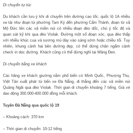
Di chuyển tự túc
Du khách cần lưu ý khi di chuyển trên đường cao tốc, quốc lộ 1A nhiều
xe tải như đoạn từ phường Tam Kỳ đến phường Cẩm Thành, đoạn từ xã
Mộ Đức lên các xã miền núi có nhiều đoạn đèo dốc, chú ý tốc độ và
quan sát kỹ khi qua đèo Violak. Đường một số đoạn xóc, qua đèo thấp
với nhiều khúc cua và sương mù dày vào sáng sớm hoặc chiều tối. Tuy
nhiên, khung cảnh hai bên đường đẹp, có thể dừng chân ngắm cảnh
check in dọc đường. Khách cũng có thể dừng nghỉ tại Măng Đen.
Di chuyển bằng xe khách
Các hãng xe khách giường nằm phổ biến có Minh Quốc, Phượng Thu,
Việt Tân xuất phát từ bến xe Đà Nẵng, đi thẳng đến các xã miền núi
Quảng Ngãi qua đèo Violak. Thời gian di chuyển khoảng 7 tiếng. Giá vé
dao động 300.000-400.000 đồng mỗi khách.
Tuyến Đà Nẵng qua quốc lộ 19
– Khoảng cách: 370 km
– Thời gian di chuyển: 10-12 tiếng