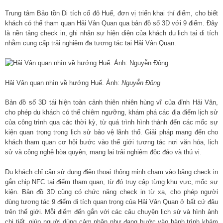
Trung tâm Bảo tồn Di tích cố đô Huế, đơn vị triển khai thí điểm, cho biết
khách có thể tham quan Hải Vân Quan qua bản đồ số 3D với 9 điểm. Đây
là nền tảng check in, ghi nhận sự hiện diện của khách du lịch tại di tích
nhằm cung cấp trải nghiệm đa tương tác tại Hải Vân Quan.
Hải Vân quan nhìn về hướng Huế. Ảnh:
Nguyễn Đông
Bản đồ số 3D tái hiện toàn cảnh thiên nhiên hùng vĩ của đỉnh Hải Vân,
cho phép du khách có thể chiêm ngưỡng, khám phá các địa điểm lịch sử
của công trình qua các thời kỳ, từ quá trình hình thành đến các mốc sự
kiện quan trọng trong lịch sử bảo vệ lãnh thổ. Giải pháp mang đến cho
khách tham quan cơ hội bước vào thế giới tương tác nơi văn hóa, lịch
sử và công nghệ hòa quyện, mang lại trải nghiệm độc đáo và thú vị.
Du khách chỉ cần sử dụng điện thoại thông minh chạm vào bảng check in
gắn chip NFC tại điểm tham quan, từ đó truy cập từng khu vực, mốc sự
kiện. Bản đồ 3D cũng có chức năng check in từ xa, cho phép người
dùng tương tác 9 điểm di tích quan trọng của Hải Vân Quan ở bất cứ đâu
trên thế giới. Mỗi điểm đến gắn với các câu chuyện lịch sử và hình ảnh
chi tiết, giúp người dùng cảm nhận như đang bước vào hành trình khám