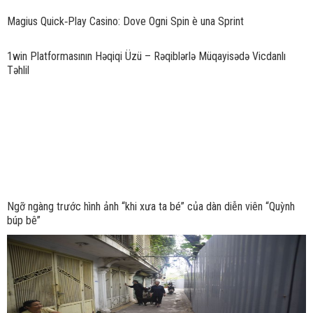
Magius Quick‑Play Casino: Dove Ogni Spin è una Sprint
1win Platformasının Həqiqi Üzü – Rəqiblərlə Müqayisədə Vicdanlı
Təhlil
Ngỡ ngàng trước hình ảnh “khi xưa ta bé” của dàn diễn viên “Quỳnh
búp bê”