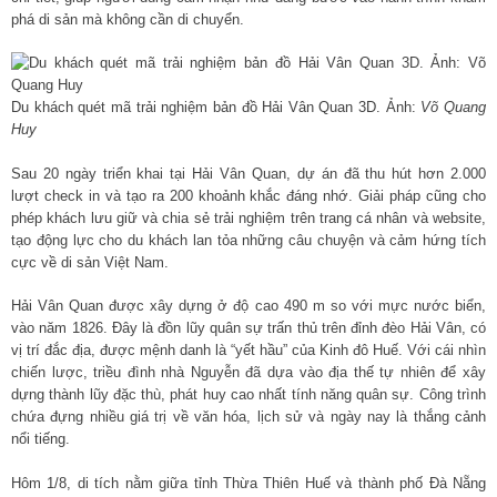
phá di sản mà không cần di chuyển.
Du khách quét mã trải nghiệm bản đồ Hải Vân Quan 3D. Ảnh:
Võ Quang
Huy
Sau 20 ngày triển khai tại Hải Vân Quan, dự án đã thu hút hơn 2.000
lượt check in và tạo ra 200 khoảnh khắc đáng nhớ. Giải pháp cũng cho
phép khách lưu giữ và chia sẻ trải nghiệm trên trang cá nhân và website,
tạo động lực cho du khách lan tỏa những câu chuyện và cảm hứng tích
cực về di sản Việt Nam.
Hải Vân Quan được xây dựng ở độ cao 490 m so với mực nước biển,
vào năm 1826. Đây là đồn lũy quân sự trấn thủ trên đỉnh đèo Hải Vân, có
vị trí đắc địa, được mệnh danh là “yết hầu” của Kinh đô Huế. Với cái nhìn
chiến lược, triều đình nhà Nguyễn đã dựa vào địa thế tự nhiên để xây
dựng thành lũy đặc thù, phát huy cao nhất tính năng quân sự. Công trình
chứa đựng nhiều giá trị về văn hóa, lịch sử và ngày nay là thắng cảnh
nổi tiếng.
Hôm 1/8, di tích nằm giữa tỉnh Thừa Thiên Huế và thành phố Đà Nẵng