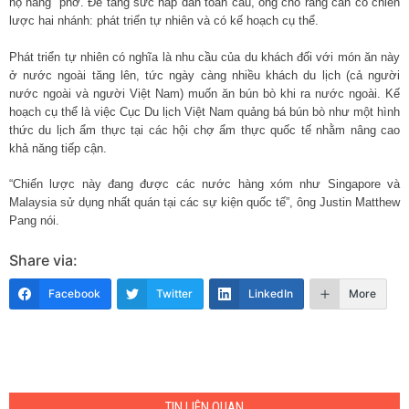
họ hàng” phở. Để tăng sức hấp dẫn toàn cầu, ông cho rằng cần có chiến
lược hai nhánh: phát triển tự nhiên và có kế hoạch cụ thể.
Phát triển tự nhiên có nghĩa là nhu cầu của du khách đối với món ăn này
ở nước ngoài tăng lên, tức ngày càng nhiều khách du lịch (cả người
nước ngoài và người Việt Nam) muốn ăn bún bò khi ra nước ngoài. Kế
hoạch cụ thể là việc Cục Du lịch Việt Nam quảng bá bún bò như một hình
thức du lịch ẩm thực tại các hội chợ ẩm thực quốc tế nhằm nâng cao
khả năng tiếp cận.
“Chiến lược này đang được các nước hàng xóm như Singapore và
Malaysia sử dụng nhất quán tại các sự kiện quốc tế”, ông Justin Matthew
Pang nói.
Share via:
Facebook
Twitter
LinkedIn
More
TIN LIÊN QUAN