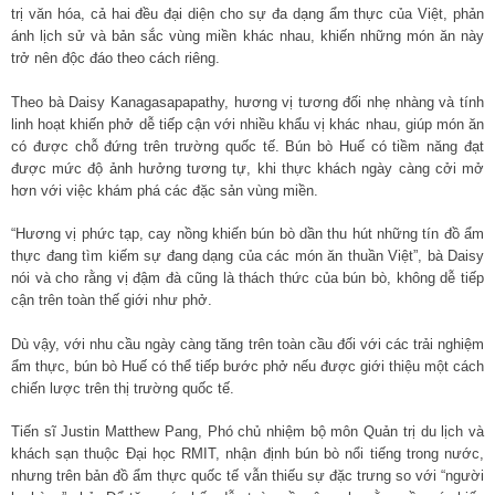
trị văn hóa, cả hai đều đại diện cho sự đa dạng ẩm thực của Việt, phản
ánh lịch sử và bản sắc vùng miền khác nhau, khiến những món ăn này
trở nên độc đáo theo cách riêng.
Theo bà Daisy Kanagasapapathy, hương vị tương đối nhẹ nhàng và tính
linh hoạt khiến phở dễ tiếp cận với nhiều khẩu vị khác nhau, giúp món ăn
có được chỗ đứng trên trường quốc tế. Bún bò Huế có tiềm năng đạt
được mức độ ảnh hưởng tương tự, khi thực khách ngày càng cởi mở
hơn với việc khám phá các đặc sản vùng miền.
“Hương vị phức tạp, cay nồng khiến bún bò dần thu hút những tín đồ ẩm
thực đang tìm kiếm sự đang dạng của các món ăn thuần Việt”, bà Daisy
nói và cho rằng vị đậm đà cũng là thách thức của bún bò, không dễ tiếp
cận trên toàn thế giới như phở.
Dù vậy, với nhu cầu ngày càng tăng trên toàn cầu đối với các trải nghiệm
ẩm thực, bún bò Huế có thể tiếp bước phở nếu được giới thiệu một cách
chiến lược trên thị trường quốc tế.
Tiến sĩ Justin Matthew Pang, Phó chủ nhiệm bộ môn Quản trị du lịch và
khách sạn thuộc Đại học RMIT, nhận định bún bò nổi tiếng trong nước,
nhưng trên bản đồ ẩm thực quốc tế vẫn thiếu sự đặc trưng so với “người