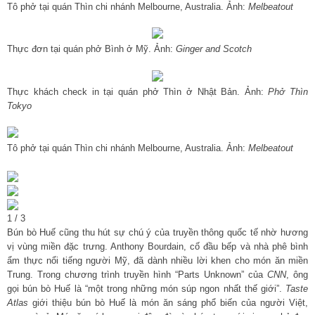
Tô phở tại quán Thìn chi nhánh Melbourne, Australia. Ảnh:
Melbeatout
Thực đơn tại quán phở Bình ở Mỹ. Ảnh:
Ginger and Scotch
Thực khách check in tại quán phở Thìn ở Nhật Bản. Ảnh:
Phở Thìn
Tokyo
Tô phở tại quán Thìn chi nhánh Melbourne, Australia. Ảnh:
Melbeatout
1
/
3
Bún bò Huế cũng thu hút sự chú ý của truyền thông quốc tế nhờ hương
vị vùng miền đặc trưng. Anthony Bourdain, cố đầu bếp và nhà phê bình
ẩm thực nổi tiếng người Mỹ, đã dành nhiều lời khen cho món ăn miền
Trung. Trong chương trình truyền hình “Parts Unknown” của
CNN
, ông
gọi bún bò Huế là “một trong những món súp ngon nhất thế giới”.
Taste
Atlas
giới thiệu bún bò Huế là món ăn sáng phổ biến của người Việt,