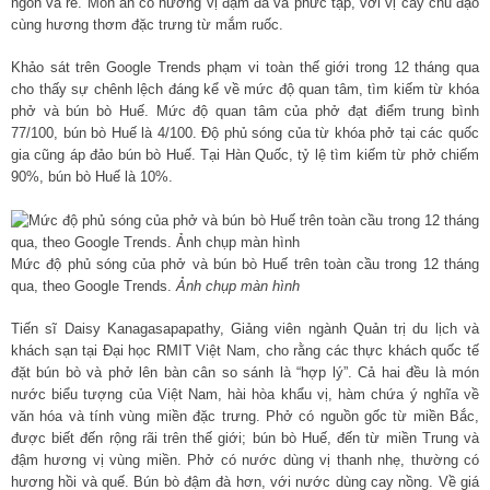
ngon và rẻ. Món ăn có hương vị đậm đà và phức tạp, với vị cay chủ đạo
cùng hương thơm đặc trưng từ mắm ruốc.
Khảo sát trên Google Trends phạm vi toàn thế giới trong 12 tháng qua
cho thấy sự chênh lệch đáng kể về mức độ quan tâm, tìm kiếm từ khóa
phở và bún bò Huế. Mức độ quan tâm của phở đạt điểm trung bình
77/100, bún bò Huế là 4/100. Độ phủ sóng của từ khóa phở tại các quốc
gia cũng áp đảo bún bò Huế. Tại Hàn Quốc, tỷ lệ tìm kiếm từ phở chiếm
90%, bún bò Huế là 10%.
Mức độ phủ sóng của phở và bún bò Huế trên toàn cầu trong 12 tháng
qua, theo Google Trends.
Ảnh chụp màn hình
Tiến sĩ Daisy Kanagasapapathy, Giảng viên ngành Quản trị du lịch và
khách sạn tại Đại học RMIT Việt Nam, cho rằng các thực khách quốc tế
đặt bún bò và phở lên bàn cân so sánh là “hợp lý”. Cả hai đều là món
nước biểu tượng của Việt Nam, hài hòa khẩu vị, hàm chứa ý nghĩa về
văn hóa và tính vùng miền đặc trưng. Phở có nguồn gốc từ miền Bắc,
được biết đến rộng rãi trên thế giới; bún bò Huế, đến từ miền Trung và
đậm hương vị vùng miền. Phở có nước dùng vị thanh nhẹ, thường có
hương hồi và quế. Bún bò đậm đà hơn, với nước dùng cay nồng. Về giá