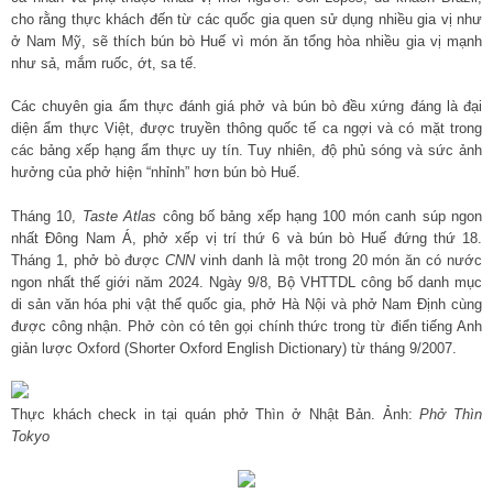
cho rằng thực khách đến từ các quốc gia quen sử dụng nhiều gia vị như
ở Nam Mỹ, sẽ thích bún bò Huế vì món ăn tổng hòa nhiều gia vị mạnh
như sả, mắm ruốc, ớt, sa tế.
Các chuyên gia ẩm thực đánh giá phở và bún bò đều xứng đáng là đại
diện ẩm thực Việt, được truyền thông quốc tế ca ngợi và có mặt trong
các bảng xếp hạng ẩm thực uy tín. Tuy nhiên, độ phủ sóng và sức ảnh
hưởng của phở hiện “nhỉnh” hơn bún bò Huế.
Tháng 10,
Taste Atlas
công bố bảng xếp hạng 100 món canh súp ngon
nhất Đông Nam Á, phở xếp vị trí thứ 6 và bún bò Huế đứng thứ 18.
Tháng 1, phở bò được
CNN
vinh danh là một trong 20 món ăn có nước
ngon nhất thế giới năm 2024. Ngày 9/8, Bộ VHTTDL công bố danh mục
di sản văn hóa phi vật thể quốc gia, phở Hà Nội và phở Nam Định cùng
được công nhận. Phở còn có tên gọi chính thức trong từ điển tiếng Anh
giản lược Oxford (Shorter Oxford English Dictionary) từ tháng 9/2007.
Thực khách check in tại quán phở Thìn ở Nhật Bản. Ảnh:
Phở Thìn
Tokyo