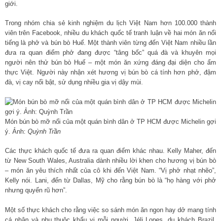
giới.
Trong nhóm chia sẻ kinh nghiệm du lịch Việt Nam hơn 100.000 thành
viên trên Facebook, nhiều du khách quốc tế tranh luận về hai món ăn nổi
tiếng là phở và bún bò Huế. Một thành viên từng đến Việt Nam nhiều lần
đưa ra quan điểm phở đang được “tâng bốc” quá đà và khuyên mọi
người nên thử bún bò Huế – một món ăn xứng đáng đại diện cho ẩm
thực Việt. Người này nhận xét hương vị bún bò cá tính hơn phở, đậm
đà, vị cay nổi bật, sử dụng nhiều gia vị dậy mùi.
Món bún bò mỡ nổi của một quán bình dân ở TP HCM được Michelin gợi
ý. Ảnh:
Quỳnh Trần
Các thực khách quốc tế đưa ra quan điểm khác nhau. Kelly Maher, đến
từ New South Wales, Australia dành nhiều lời khen cho hương vị bún bò
– món ăn yêu thích nhất của cô khi đến Việt Nam. “Vị phở nhạt nhẽo”,
Kelly nói. Lani, đến từ Dallas, Mỹ cho rằng bún bò là “họ hàng với phở
nhưng quyến rũ hơn”.
Một số thực khách cho rằng việc so sánh món ăn ngon hay dở mang tính
cá nhân và phụ thuộc khẩu vị mỗi người. Jéli Lopes, du khách Brazil,