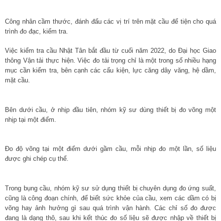
Công nhân cầm thước, đánh đấu các vị trí trên mặt cầu để tiện cho quá
trình đo đạc, kiểm tra.
Việc kiểm tra cầu Nhật Tân bắt đầu từ cuối năm 2022, do Đại học Giao
thông Vận tải thực hiện. Việc đo tải trọng chỉ là một trong số nhiều hạng
mục cần kiểm tra, bên cạnh các cấu kiện, lực căng dây văng, hệ dầm,
mặt cầu.
Bên dưới cầu, ở nhịp đầu tiên, nhóm kỹ sư dùng thiết bị đo võng một
nhịp tại một điểm.
Đo độ võng tại một điểm dưới gầm cầu, mỗi nhịp đo một lần, số liệu
được ghi chép cụ thể.
Trong bụng cầu, nhóm kỹ sư sử dụng thiết bị chuyên dụng đo ứng suất,
cũng là công đoạn chính, để biết sức khỏe của cầu, xem các dầm có bị
võng hay ảnh hưởng gì sau quá trình vận hành. Các chỉ số đo được
đang là dạng thô, sau khi kết thúc đo số liệu sẽ được nhập về thiết bị