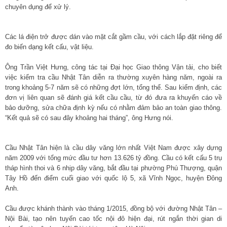
chuyên dụng để xử lý.
Các lá điện trở được dán vào mặt cắt gầm cầu, với cách lắp đặt riêng để
đo biến dạng kết cấu, vật liệu.
Ông Trần Việt Hưng, công tác tại Đại học Giao thông Vận tải, cho biết
việc kiểm tra cầu Nhật Tân diễn ra thường xuyên hàng năm, ngoài ra
trong khoảng 5-7 năm sẽ có những đợt lớn, tổng thể. Sau kiểm định, các
đơn vị liên quan sẽ đánh giá kết cầu cầu, từ đó đưa ra khuyến cáo về
bảo dưỡng, sửa chữa định kỳ nếu có nhằm đảm bảo an toàn giao thông.
“Kết quả sẽ có sau đây khoảng hai tháng”, ông Hưng nói.
Cầu Nhật Tân hiện là cầu dây văng lớn nhất Việt Nam được xây dựng
năm 2009 với tổng mức đầu tư hơn 13.626 tỷ đồng. Cầu có kết cấu 5 trụ
tháp hình thoi và 6 nhịp dây văng, bắt đầu tại phường Phú Thượng, quận
Tây Hồ đến điểm cuối giao với quốc lộ 5, xã Vĩnh Ngọc, huyện Đông
Anh.
Cầu được khánh thành vào tháng 1/2015, đồng bộ với đường Nhật Tân –
Nội Bài, tạo nên tuyến cao tốc nội đô hiện đại, rút ngắn thời gian di