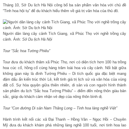
Tháng 10, Sở Du lịch Hà Nội công bố ba sản phẩm văn hóa với chủ đề
“Tinh hoa hội tụ” để du khách hiểu thêm về giá trị văn hóa của thủ đô.
Người dân làng cây cảnh Tích Giang, xã Phúc Thọ với nghề trồng cây
cảnh. Ảnh:
Sở Du lịch Hà Nội
Tour “Sắc hoa Tường Phiêu”
Tour đưa du khách thăm xã Phúc Thọ, nơi có diện tích hơn 100 ha trồng
hoa cúc cổ, hồng cổ cùng hàng trăm loài hoa và cây cảnh. Nổi bật giữa
không gian này là đình Tường Phiêu – Di tích quốc gia đặc biệt mang
đậm dấu ấn kiến trúc thời Lê, kết tinh giá trị lịch sử và văn hóa của vùng
đất cổ. Sự hòa quyện giữa thiên nhiên, di sản và con người hình thành
sản phẩm du lịch “Sắc hoa Tường Phiêu” – điểm đến nông thôn giàu bản
sắc, giúp du khách cảm nhận vẻ đẹp của nông thôn bình dị.
Tour “Con đường Di sản Nam Thăng Long – Tinh hoa làng nghề Việt”
Hành trình kết nối các xã Đại Thanh – Hồng Vân – Ngọc Hồi – Chuyên
Mỹ đưa du khách khám phá những làng nghề 100 tuổi, nơi tinh hoa lao