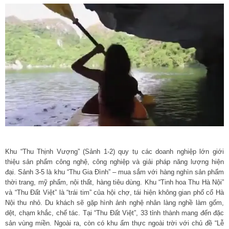
Khu “Thu Thịnh Vượng” (Sảnh 1-2) quy tụ các doanh nghiệp lớn giới
thiệu sản phẩm công nghệ, công nghiệp và giải pháp năng lượng hiện
đại. Sảnh 3-5 là khu “Thu Gia Đình” – mua sắm với hàng nghìn sản phẩm
thời trang, mỹ phẩm, nội thất, hàng tiêu dùng. Khu “Tinh hoa Thu Hà Nội”
và “Thu Đất Việt” là “trái tim” của hội chợ, tái hiện không gian phố cổ Hà
Nội thu nhỏ. Du khách sẽ gặp hình ảnh nghệ nhân làng nghề làm gốm,
dệt, chạm khắc, chế tác. Tại “Thu Đất Việt”, 33 tỉnh thành mang đến đặc
sản vùng miền. Ngoài ra, còn có khu ẩm thực ngoài trời với chủ đề “Lễ