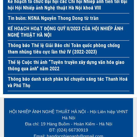
Kế hoạch tổ chức Đại hội các Chi hội Nhiếp ảnh tiến tới Đại
hội Hội Nhiếp ảnh Nghệ thuật Hà Nội khoá VIII
Tin buồn: NSNA Nguyễn Thong Dong từ trần
KẾ HOẠCH HOẠT ĐỘNG QUÝ II/2023 CỦA HỘI NHIẾP ẢNH
NGHỆ THUẬT HÀ NỘI
Thông báo Thể lệ Giải Báo chí Toàn quốc phòng chống
tham nhũng tiêu cực lần thứ IV (2022-2023)
Thể lệ Cuộc thi ảnh “Tuyên truyền xây dựng văn hóa giao
thông qua ảnh” năm 2022
Thông báo danh sách phân bổ chuyến sáng tác Thanh Hoá
và Phú Thọ
HỘI NHIẾP ẢNH NGHỆ THUẬT HÀ NỘI - Hội Liên hiệp VHNT
Hà Nội
Địa chỉ: 19 Hàng Buồm - Hoàn Kiếm - Hà Nội
ĐT: (024) 66730919
Email: bandocnhiepanh@gmail.com