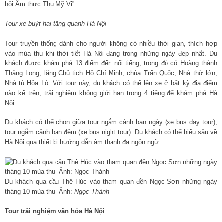
hội Ẩm thực Thu Mỹ Vị”.
Tour xe buýt hai tầng quanh Hà Nội
Tour truyền thống dành cho người không có nhiều thời gian, thích hợp
vào mùa thu khi thời tiết Hà Nội đang trong những ngày đẹp nhất. Du
khách được khám phá 13 điểm đến nổi tiếng, trong đó có Hoàng thành
Thăng Long, lăng Chủ tịch Hồ Chí Minh, chùa Trấn Quốc, Nhà thờ lớn,
Nhà tù Hỏa Lò. Với tour này, du khách có thể lên xe ở bất kỳ địa điểm
nào kể trên, trải nghiệm không giới hạn trong 4 tiếng để khám phá Hà
Nội.
Du khách có thể chọn giữa tour ngắm cảnh ban ngày (xe bus day tour),
tour ngắm cảnh ban đêm (xe bus night tour). Du khách có thể hiểu sâu về
Hà Nội qua thiết bị hướng dẫn âm thanh đa ngôn ngữ.
Du khách qua cầu Thê Húc vào tham quan đền Ngọc Sơn những ngày
tháng 10 mùa thu. Ảnh:
Ngọc Thành
Tour trải nghiệm văn hóa Hà Nội