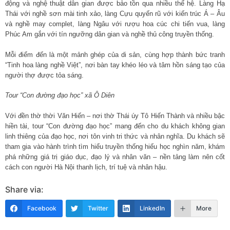
động và nghệ thuật dân gian được bảo tồn qua nhiều thế hệ. Làng Hạ
Thái với nghề sơn mài tinh xảo, làng Cựu quyến rũ với kiến trúc Á – Âu
và nghề may complet, làng Ngâu với rượu hoa cúc chi tiến vua, làng
Phúc Am gắn với tín ngưỡng dân gian và nghề thủ công truyền thống.
Mỗi điểm đến là một mảnh ghép của di sản, cùng hợp thành bức tranh
“Tinh hoa làng nghề Việt”, nơi bàn tay khéo léo và tâm hồn sáng tạo của
người thợ được tỏa sáng.
Tour “Con đường đạo học” xã Ô Diên
Với đền thờ thời Văn Hiến – nơi thờ Thái úy Tô Hiến Thành và nhiều bậc
hiền tài, tour “Con đường đạo học” mang đến cho du khách không gian
linh thiêng của đạo học, nơi tôn vinh tri thức và nhân nghĩa. Du khách sẽ
tham gia vào hành trình tìm hiểu truyền thống hiếu học nghìn năm, khám
phá những giá trị giáo dục, đạo lý và nhân văn – nền tảng làm nên cốt
cách con người Hà Nội thanh lịch, trí tuệ và nhân hậu.
Share via:
Facebook
Twitter
LinkedIn
More