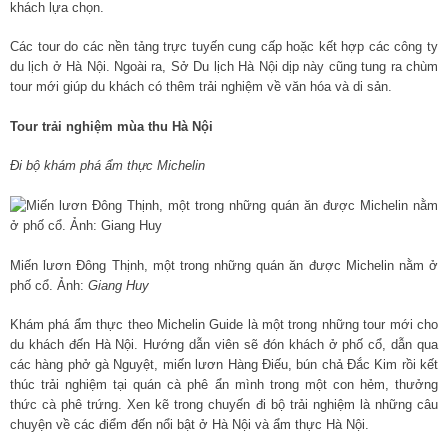
khách lựa chọn.
Các tour do các nền tảng trực tuyến cung cấp hoặc kết hợp các công ty
du lịch ở Hà Nội. Ngoài ra, Sở Du lịch Hà Nội dịp này cũng tung ra chùm
tour mới giúp du khách có thêm trải nghiệm về văn hóa và di sản.
Tour trải nghiệm mùa thu Hà Nội
Đi bộ khám phá ẩm thực Michelin
Miến lươn Đông Thịnh, một trong những quán ăn được Michelin nằm ở
phố cổ. Ảnh:
Giang Huy
Khám phá ẩm thực theo Michelin Guide là một trong những tour mới cho
du khách đến Hà Nội. Hướng dẫn viên sẽ đón khách ở phố cổ, dẫn qua
các hàng phở gà Nguyệt, miến lươn Hàng Điếu, bún chả Đắc Kim rồi kết
thúc trải nghiệm tại quán cà phê ẩn mình trong một con hẻm, thưởng
thức cà phê trứng. Xen kẽ trong chuyến đi bộ trải nghiệm là những câu
chuyện về các điểm đến nổi bật ở Hà Nội và ẩm thực Hà Nội.