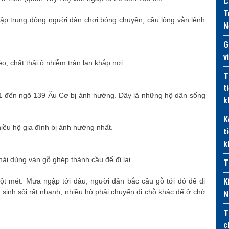
C
T
p trung đông người dân chơi bóng chuyền, cầu lông vẫn lênh
N
G
v
, chất thải ô nhiễm tràn lan khắp nơi.
T
t
1 đến ngõ 139 Âu Cơ bị ảnh hưởng. Đây là những hộ dân sống
k
K
iều hộ gia đình bị ảnh hưởng nhất.
t
k
ải dùng ván gỗ ghép thành cầu để đi lại.
T
t mét. Mưa ngập tới đâu, người dân bắc cầu gỗ tới đó để di
K
inh sôi rất nhanh, nhiều hộ phải chuyển đi chỗ khác để ở chờ
N
T
c