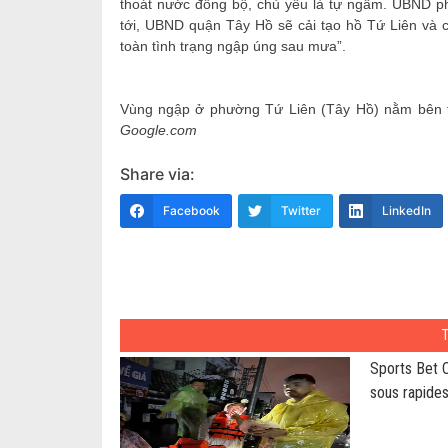
thoát nước đồng bộ, chủ yếu là tự ngấm. UBND ph
tới, UBND quận Tây Hồ sẽ cải tạo hồ Tứ Liên và
toàn tình trạng ngập úng sau mưa”.
Vùng ngập ở phường Tứ Liên (Tây Hồ) nằm bên 
Google.com
Share via:
Facebook
Twitter
LinkedIn
Sports Bet 
sous rapides
des gains ra