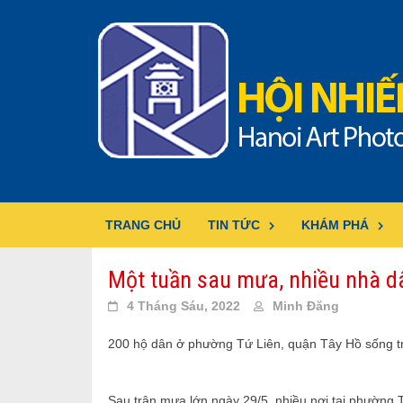
Skip
to
content
TRANG CHỦ
TIN TỨC
KHÁM PHÁ
Một tuần sau mưa, nhiều nhà d
4 Tháng Sáu, 2022
Minh Đăng
200 hộ dân ở phường Tứ Liên, quận Tây Hồ sống tr
Sau trận mưa lớn ngày 29/5, nhiều nơi tại phường 