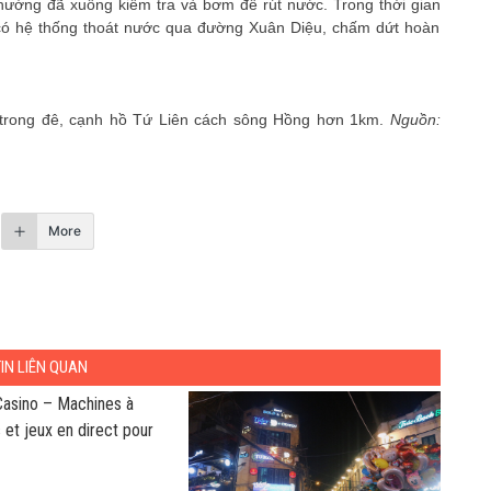
ường đã xuống kiểm tra và bơm để rút nước. Trong thời gian
 có hệ thống thoát nước qua đường Xuân Diệu, chấm dứt hoàn
trong đê, cạnh hồ Tứ Liên cách sông Hồng hơn 1km.
Nguồn:
More
TIN LIÊN QUAN
Casino – Machines à
 et jeux en direct pour
pides