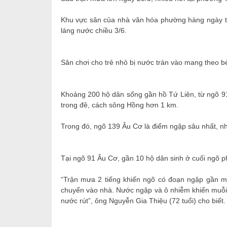
Khu vực sân của nhà văn hóa phường hàng ngày tậ
láng nước chiều 3/6.
Sân chơi cho trẻ nhỏ bị nước tràn vào mang theo bèo
Khoảng 200 hộ dân sống gần hồ Tứ Liên, từ ngõ 9
trong đê, cách sông Hồng hơn 1 km.
Trong đó, ngõ 139 Âu Cơ là điểm ngập sâu nhất, nh
Tại ngõ 91 Âu Cơ, gần 10 hộ dân sinh ở cuối ngõ ph
“Trận mưa 2 tiếng khiến ngõ có đoạn ngập gần mộ
chuyển vào nhà. Nước ngập và ô nhiễm khiến muỗi s
nước rút”, ông Nguyễn Gia Thiệu (72 tuổi) cho biết.