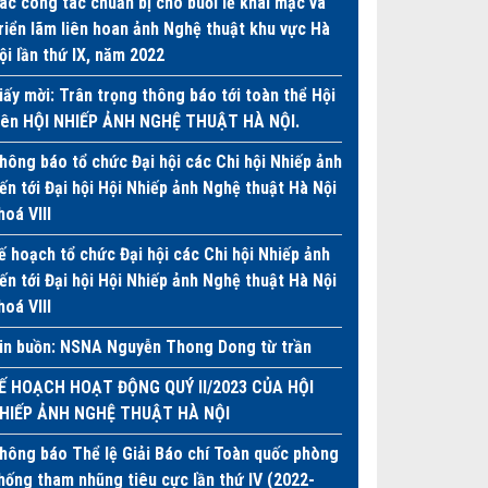
ác công tác chuẩn bị cho buổi lễ khai mạc và
riển lãm liên hoan ảnh Nghệ thuật khu vực Hà
ội lần thứ IX, năm 2022
iấy mời: Trân trọng thông báo tới toàn thể Hội
iên HỘI NHIẾP ẢNH NGHỆ THUẬT HÀ NỘI.
hông báo tổ chức Đại hội các Chi hội Nhiếp ảnh
iến tới Đại hội Hội Nhiếp ảnh Nghệ thuật Hà Nội
hoá VIII
ế hoạch tổ chức Đại hội các Chi hội Nhiếp ảnh
iến tới Đại hội Hội Nhiếp ảnh Nghệ thuật Hà Nội
hoá VIII
in buồn: NSNA Nguyễn Thong Dong từ trần
Ế HOẠCH HOẠT ĐỘNG QUÝ II/2023 CỦA HỘI
HIẾP ẢNH NGHỆ THUẬT HÀ NỘI
hông báo Thể lệ Giải Báo chí Toàn quốc phòng
hống tham nhũng tiêu cực lần thứ IV (2022-