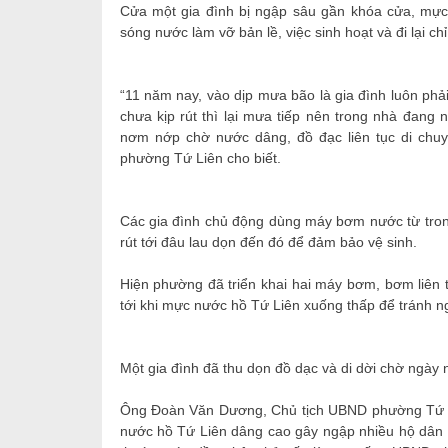
Cửa một gia đình bị ngập sâu gần khóa cửa, mự
sóng nước làm vỡ bản lề, việc sinh hoạt và đi lại ch
“11 năm nay, vào dịp mưa bão là gia đình luôn p
chưa kịp rút thì lại mưa tiếp nên trong nhà đang
nơm nớp chờ nước dâng, đồ đạc liên tục di chuy
phường Tứ Liên cho biết.
Các gia đình chủ động dùng máy bơm nước từ tron
rút tới đâu lau dọn đến đó để đảm bảo vệ sinh.
Hiện phường đã triển khai hai máy bơm, bơm liên t
tới khi mực nước hồ Tứ Liên xuống thấp để tránh n
Một gia đình đã thu dọn đồ dạc và di dời chờ ngày 
Ông Đoàn Văn Dương, Chủ tịch UBND phường Tứ Li
nước hồ Tứ Liên dâng cao gây ngập nhiều hộ dân ở