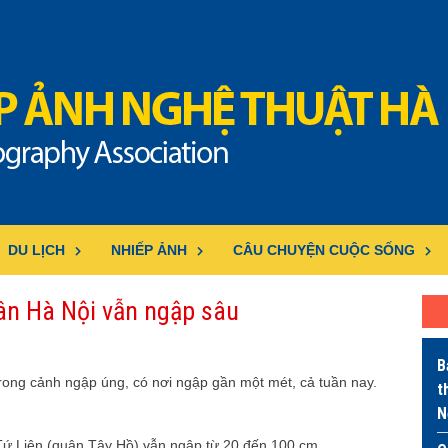
DU LỊCH
NHIẾP ẢNH
CÂU CHUYỆN CUỘC SỐNG
ân Hà Nội vẫn ngập sâu
B
ong cảnh ngập úng, có nơi ngập gần một mét, cả tuần nay.
t
N
Tứ Liên (quận Tây Hồ) vẫn ngập từ 20 đến 100 cm.