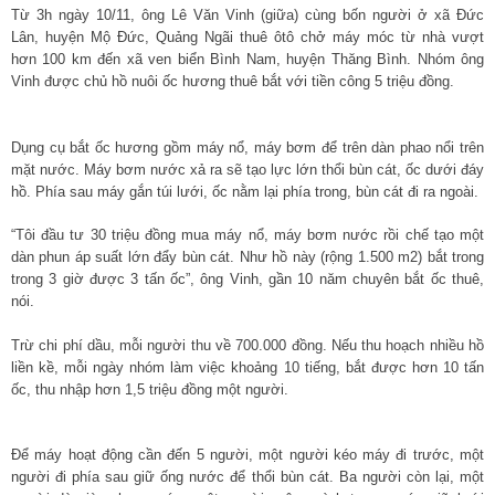
Từ 3h ngày 10/11, ông Lê Văn Vinh (giữa) cùng bốn người ở xã Đức
Lân, huyện Mộ Đức, Quảng Ngãi thuê ôtô chở máy móc từ nhà vượt
hơn 100 km đến xã ven biển Bình Nam, huyện Thăng Bình. Nhóm ông
Vinh được chủ hồ nuôi ốc hương thuê bắt với tiền công 5 triệu đồng.
Dụng cụ bắt ốc hương gồm máy nổ, máy bơm để trên dàn phao nổi trên
mặt nước. Máy bơm nước xả ra sẽ tạo lực lớn thổi bùn cát, ốc dưới đáy
hồ. Phía sau máy gắn túi lưới, ốc nằm lại phía trong, bùn cát đi ra ngoài.
“Tôi đầu tư 30 triệu đồng mua máy nổ, máy bơm nước rồi chế tạo một
dàn phun áp suất lớn đẩy bùn cát. Như hồ này (rộng 1.500 m2) bắt trong
trong 3 giờ được 3 tấn ốc”, ông Vinh, gần 10 năm chuyên bắt ốc thuê,
nói.
Trừ chi phí dầu, mỗi người thu về 700.000 đồng. Nếu thu hoạch nhiều hồ
liền kề, mỗi ngày nhóm làm việc khoảng 10 tiếng, bắt được hơn 10 tấn
ốc, thu nhập hơn 1,5 triệu đồng một người.
Để máy hoạt động cần đến 5 người, một người kéo máy đi trước, một
người đi phía sau giữ ống nước để thổi bùn cát. Ba người còn lại, một