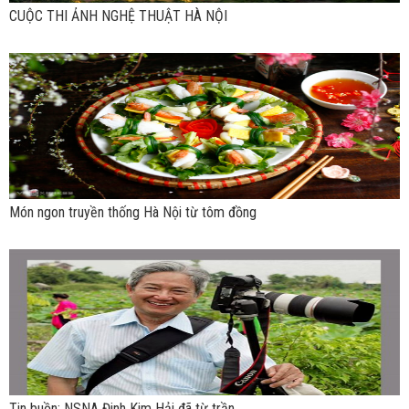
CUỘC THI ẢNH NGHỆ THUẬT HÀ NỘI
Món ngon truyền thống Hà Nội từ tôm đồng
Tin buồn: NSNA Đinh Kim Hải đã từ trần