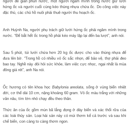
người đè giàn phun nước, một người ngâm mình trong nước giữ lưới
hứng ốc và người cuối cùng kéo thùng nhựa chứa ốc. Do công việc này
đặc thù, các chủ hồ nuôi phải thuê người thu hoạch ốc.
Anh Huỳnh Na, người phụ trách giữ lưới hứng ốc phải ngâm mình trong
nước. “Để bắt hết ốc trong hồ phải kéo máy lặp lại đến ba lượt”, anh nói.
Sau 5 phút, túi lưới chứa hơn 20 kg ốc được cho vào thùng nhựa để
đưa lên bờ. “Trong hồ có nhiều vỏ ốc sắc nhọn, để bảo vệ, thợ phải đeo
bao tay. Nghề này đỏi hỏi sức khỏe, làm việc cực nhọc, ngại nhất là mùa
đông giá rét”, anh Na nói.
Ốc hương có tên khoa học
Babylonia areolata
, sống ở vùng biển nhiệt
đới, cơ thể dài 10 cm, nặng khoảng 60 gram. Vỏ ốc màu trắng với những
vân nâu, tím lớn nhỏ chạy đều theo thân.
Thức ăn của ốc gồm mùn bã lắng đọng ở đáy biển và xác thối rữa của
các loài thủy sản. Loại hải sản này có mùi thơm kể cả trước và sau khi
chế biến, con càng to càng thơm ngon.