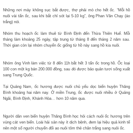
Những nơi máy không sục bắt được, thợ phải mò cho hết ốc. “Mỗi hồ
nuôi vài tấn ốc, sau khi bắt chỉ sót lại 5-10 kg”, ông Phan Văn Chạy (áo
trắng) nói.
Nhóm thu hoạch ốc làm thuê từ Bình Định đến Thừa Thiên Huế. Mỗi
tháng làm khoảng 25 ngày, tập trung từ tháng 8 đến tháng 2 năm sau.
Thời gian còn lại nhóm chuyển ốc giống từ hồ này sang hồ kia nuôi.
Nhóm ông Vinh làm việc từ 8 đến 11h bắt hết 3 tấn ốc trong hồ. Ốc loại
100 con một kg bán 200.000 đồng, sau đó được bảo quản tươi sống xuất
sang Trung Quốc.
Tại Quảng Nam, ốc hương được nuôi chủ yếu dọc biển huyện Thăng
Bình khoảng hai năm nay. Ở miền Trung, ốc được nuôi nhiều ở Quảng
Ngãi, Bình Định, Khánh Hòa… hơn 10 năm qua.
Người dân ven biển huyện Thăng Bình học hỏi cách nuôi ốc hương trên
vùng cát ven biển. Loài hải sản này ít dịch bệnh, đem lại hiệu quả kinh tế
nên một số người chuyển đổi ao nuôi tôm thẻ chân trắng sang nuôi ốc.