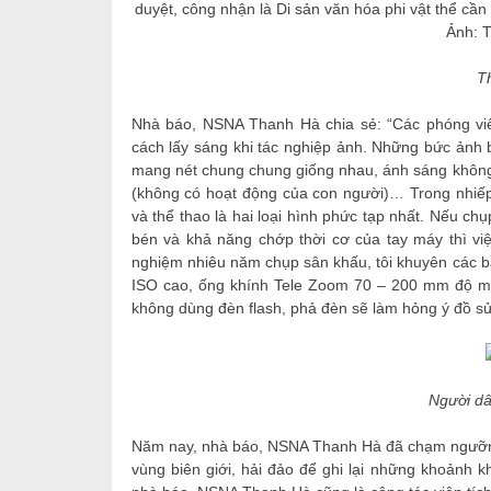
T
Nhà báo, NSNA Thanh Hà chia sẻ: “Các phóng viê
cách lấy sáng khi tác nghiệp ảnh. Những bức ảnh 
mang nét chung chung giống nhau, ánh sáng không 
(không có hoạt động của con người)… Trong nhiếp 
và thể thao là hai loại hình phức tạp nhất. Nếu ch
bén và khả năng chớp thời cơ của tay máy thì việ
nghiệm nhiêu năm chụp sân khấu, tôi khuyên các bạ
ISO cao, ống khính Tele Zoom 70 – 200 mm độ mở f2
không dùng đèn flash, phả đèn sẽ làm hỏng ý đồ s
Người dâ
Năm nay, nhà báo, NSNA Thanh Hà đã chạm ngưỡng 
vùng biên giới, hải đảo để ghi lại những khoảnh 