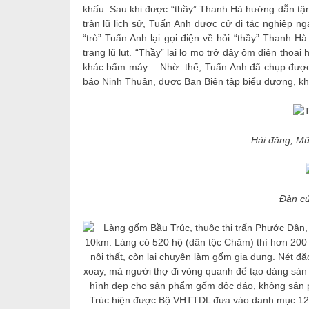
khấu. Sau khi được “thầy” Thanh Hà hướng dẫn tận 
trận lũ lịch sử, Tuấn Anh được cử đi tác nghiệp 
“trò” Tuấn Anh lại gọi điện về hỏi “thầy” Thanh 
trạng lũ lụt. “Thầy” lại lọ mọ trở dậy ôm điện tho
khác bấm máy… Nhờ thế, Tuấn Anh đã chụp được loạ
báo Ninh Thuận, được Ban Biên tập biểu dương, kh
Hải đăng, Mũ
Đàn cứ