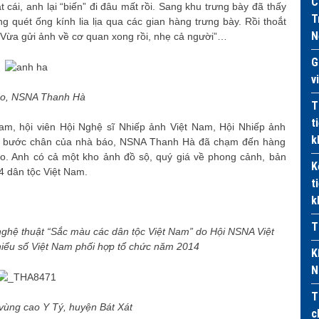
C
cái, anh lại “biến” đi đâu mất rồi. Sang khu trưng bày đã thấy
T
g quét ống kính lia lịa qua các gian hàng trưng bày. Rồi thoắt
N
 “Vừa gửi ảnh về cơ quan xong rồi, nhẹ cả người”…
G
v
o, NSNA Thanh Hà
T
t
m, hội viên Hội Nghệ sĩ Nhiếp ảnh Việt Nam, Hội Nhiếp ảnh
k
, bước chân của nhà báo, NSNA Thanh Hà đã chạm đến hàng
. Anh có cả một kho ảnh đồ sộ, quý giá về phong cảnh, bản
K
4 dân tộc Việt Nam.
t
k
T
nghệ thuật “Sắc màu các dân tộc Việt Nam” do Hội NSNA Việt
iểu số Việt Nam phối hợp tổ chức năm 2014
K
N
T
vùng cao Y Tý, huyện Bát Xát
c