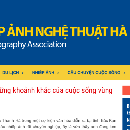
DU LỊCH
NHIẾP ẢNH
CÂU CHUYỆN CUỘC SỐNG
ững khoảnh khắc của cuộc sống vùng
B
t
N
 Thanh Hà trong một sự kiện văn hóa diễn ra tại tỉnh Bắc Kạn
áo nhiếp ảnh rất chuyên nghiệp, ấy là vừa thấy anh đang lom