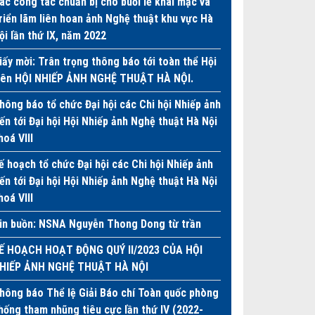
ác công tác chuẩn bị cho buổi lễ khai mạc và
riển lãm liên hoan ảnh Nghệ thuật khu vực Hà
ội lần thứ IX, năm 2022
iấy mời: Trân trọng thông báo tới toàn thể Hội
iên HỘI NHIẾP ẢNH NGHỆ THUẬT HÀ NỘI.
hông báo tổ chức Đại hội các Chi hội Nhiếp ảnh
iến tới Đại hội Hội Nhiếp ảnh Nghệ thuật Hà Nội
hoá VIII
ế hoạch tổ chức Đại hội các Chi hội Nhiếp ảnh
iến tới Đại hội Hội Nhiếp ảnh Nghệ thuật Hà Nội
hoá VIII
in buồn: NSNA Nguyễn Thong Dong từ trần
Ế HOẠCH HOẠT ĐỘNG QUÝ II/2023 CỦA HỘI
HIẾP ẢNH NGHỆ THUẬT HÀ NỘI
hông báo Thể lệ Giải Báo chí Toàn quốc phòng
hống tham nhũng tiêu cực lần thứ IV (2022-