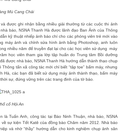
àng Mù Cang Chải
à được ghi nhận bằng nhiều giải thưởng từ các cuộc thi ảnh
c, nhà báo, NSNA Thanh Hà được lãnh đạo Ban Ảnh của Thông
dẫn kỹ thuật nhiếp ảnh báo chí cho các phóng viên trẻ mới vào
ụng máy ảnh và chỉnh sửa hình ảnh bằng Photoshop, anh luôn
rong nhiều năm để truyền đạt lại cho các học viên sử dụng máy
răm học viên tham gia lớp tập huấn do Trung tâm Bồi dưỡng
mở đã được nhà báo, NSNA Thanh Hà hướng dẫn thành thạo chụp
về Thông tấn xã công tác mới chỉ biết “tập tọe” bấm máy, nhưng
nh Hà, các bạn đã biết sử dụng máy ảnh thành thạo, bấm máy
hời sự, đứng vững trên các trang đinh của tờ báo.
hố cổ Hội An
tên là Tuấn Anh, công tác tại Báo Ninh Thuận, nhà báo, NSNA
in về sự kiện Tết Katê của đồng bào Chăm năm 2012. Nhà báo
ghiệp và nhờ “thầy” hướng dẫn cho kinh nghiệm chụp ảnh sân