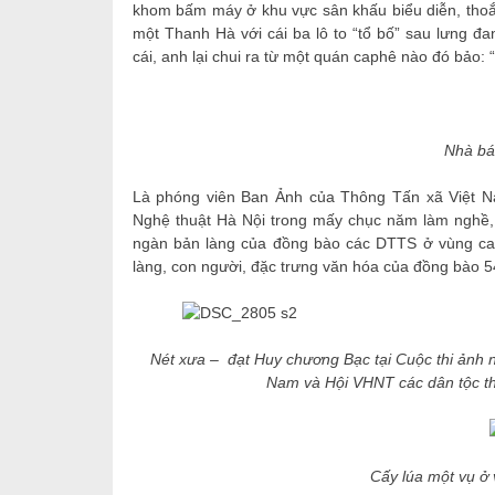
khom bấm máy ở khu vực sân khấu biểu diễn, thoắt 
một Thanh Hà với cái ba lô to “tổ bố” sau lưng đan
cái, anh lại chui ra từ một quán caphê nào đó bảo:
Nhà bá
Là phóng viên Ban Ảnh của Thông Tấn xã Việt Na
Nghệ thuật Hà Nội trong mấy chục năm làm nghề
ngàn bản làng của đồng bào các DTTS ở vùng cao
làng, con người, đặc trưng văn hóa của đồng bào 5
Nét xưa – đạt Huy chương Bạc tại Cuộc thi ảnh 
Nam và Hội VHNT các dân tộc th
Cấy lúa một vụ ở 