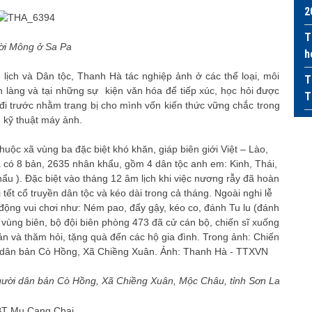
2
T
i Mông ở Sa Pa
h
ch và Dân tộc, Thanh Hà tác nghiệp ảnh ở các thể loại, môi
T
 làng và tại những sự kiện văn hóa để tiếp xúc, học hỏi được
T
i trước nhằm trang bị cho mình vốn kiến thức vững chắc trong
 kỹ thuật máy ảnh.
người dân bản Cò Hồng, Xã Chiềng Xuân, Mộc Châu, tỉnh Sơn La