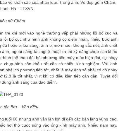
hiếu nữ Chăm
n trẻ khi mới vào nghề thường vấp phải những lỗi bố cục và
bị lỗi bố cục như hình ảnh không có điểm nhấn, nhiều bức ảnh
đủ hoặc bị lóa sáng, ảnh bị mờ nhòe, không sắc nét, ảnh chết
ảnh, ngoài sáng tác nghệ thuật ra thì kỹ năng chụp sân khấu
ụp hình thể thao đòi hỏi phương tiện máy móc hiện đại, sự nhạy
c chụp hình sân khấu rất cần có nhiều kinh nghiệm. Với kinh
n phải có phương tiện tốt, nhất là máy ảnh số phải có độ nhậy
.8 là tốt nhất, vì ít khi có điều kiện tiếp cận gần. Tuyệt đối
ử dụng ánh sáng của đạo diễn”.
n tộc Bru – Vân Kiều
tuổi 60 nhưng anh vẫn lăn lộn đi đến các bản làng vùng cao,
khắc hơi thở cuộc sống vào ống kính máy ảnh. Nhiều năm nay,