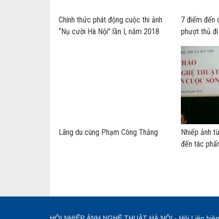
Chính thức phát động cuộc thi ảnh
7 điểm đến 
“Nụ cười Hà Nội” lần I, năm 2018
phượt thủ đ
Lãng du cùng Phạm Công Thắng
Nhiếp ảnh t
đến tác phẩ
HỘI NHIẾP ẢNH NGHỆ THUẬT HÀ NỘI - Hội Liên hiệ