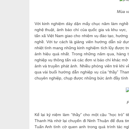
Mùa v
Với kinh nghiệm dày dặn mấy chục năm làm nghề v
nghệ thuật, ảnh báo chí của quốc gia và khu vự
tấn xã Việt Nam giao cho nhiệm vụ đào tạo, hướng 
nghề. Với tư cách là giảng viên hướng dẫn sử d
nhiệt tình mang những kinh nghiệm tích lũy được t
ảnh hiệu quá nhất. Trong những năm qua, hàng t
nghiệp vụ thông tấn và các đơn vị báo chí khác 
ảnh và truyền phát ảnh. Nhiều phóng viên trẻ khi 
qua vài buổi hướng dẫn nghiệp vụ của “thầy” Tha
chuyên nghiệp, chụp được những bức ảnh đầy tính t
P
Kể lại kỷ niệm làm “thầy” cho một cậu “học trò” 
Thanh Hà nhớ lại chuyến đi Ninh Thuận để đưa t
Tuấn Anh tình cờ quen anh trong quá trình tác n