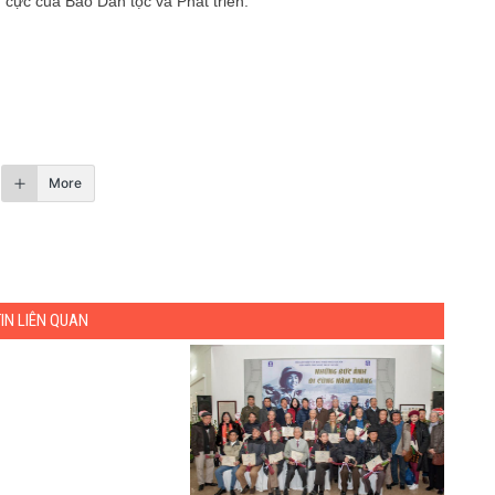
 cực của Báo Dân tộc và Phát triển.
More
TIN LIÊN QUAN