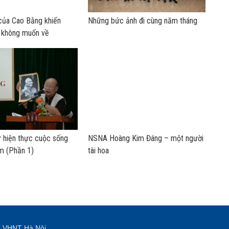
của Cao Bằng khiến
Những bức ảnh đi cùng năm tháng
i không muốn về
ừ hiện thực cuộc sống
NSNA Hoàng Kim Đáng – một người
m (Phần 1)
tài hoa
p VHNT Hà Nội