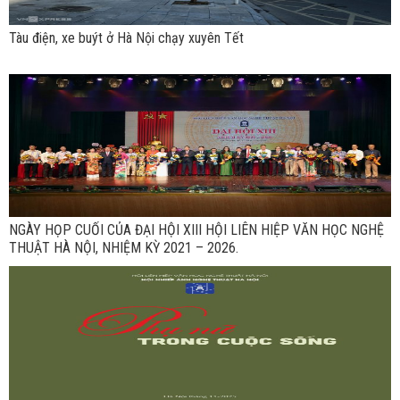
Tàu điện, xe buýt ở Hà Nội chạy xuyên Tết
NGÀY HỌP CUỐI CỦA ĐẠI HỘI XIII HỘI LIÊN HIỆP VĂN HỌC NGHỆ
THUẬT HÀ NỘI, NHIỆM KỲ 2021 – 2026.