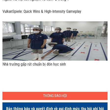
VulkanSpiele: Quick Wins & High‑Intensity Gameplay
Nhà trường gấp rút chuẩn bị đón học sinh
THÔNG BÁO HỘI
Bản thông báo và quyết định về qui định mức thu hội phí hội