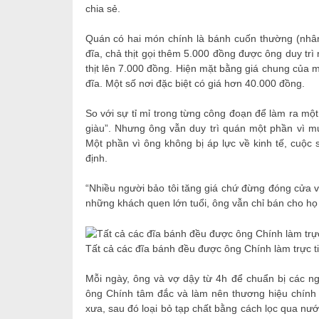
chia sẻ.
Quán có hai món chính là bánh cuốn thường (nhân
đĩa, chả thịt gọi thêm 5.000 đồng được ông duy tr
thịt lên 7.000 đồng. Hiện mặt bằng giá chung của
đĩa. Một số nơi đặc biệt có giá hơn 40.000 đồng.
So với sự tỉ mỉ trong từng công đoạn để làm ra mộ
giàu”. Nhưng ông vẫn duy trì quán một phần vì m
Một phần vì ông không bị áp lực về kinh tế, cuộc 
định.
“Nhiều người bảo tôi tăng giá chứ đừng đóng cửa v
những khách quen lớn tuổi, ông vẫn chỉ bán cho họ 
Tất cả các đĩa bánh đều được ông Chính làm trực t
Mỗi ngày, ông và vợ dậy từ 4h để chuẩn bị các ng
ông Chính tâm đắc và làm nên thương hiệu chính 
xưa, sau đó loại bỏ tạp chất bằng cách lọc qua nướ