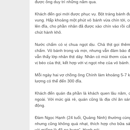
được ông duy trì những năm qua.
Khách đến gọi mới được phục vụ. Bột tráng bánh đư
vung. Hấp khoảng một phút vỏ bánh vừa chín tới, c
lên đĩa, cho phần nhân đã được xào chín vào rồi cẩ
chút hành khô.
Nước chấm có vị chua ngọt dịu. Chả thịt gọi th
chấm. Vỏ bánh trong và mịn, nhưng vẫn đảm bảo độ
vẫn thấy lớp nhân thịt dày. Nhân có mùi thơm của
vị béo của thịt, kết hợp với vị ngọt nhẹ của vỏ bánh.
Mỗi ngày hai vợ chồng ông Chính làm khoảng 5-7 k
lượng có thể đến 300 đĩa.
Khách đến quán đa phần là khách quen lâu năm, cò
ngoài. Với mức giá rẻ, quán cũng là địa chỉ ăn sá
động.
Đàm Ngọc Hạnh (24 tuổi, Quảng Ninh) thường cùn
nhưng cũng không quá nhạt, thích hợp cho bữa sá
vài miếng là đã no bụng”, Hạnh nói.