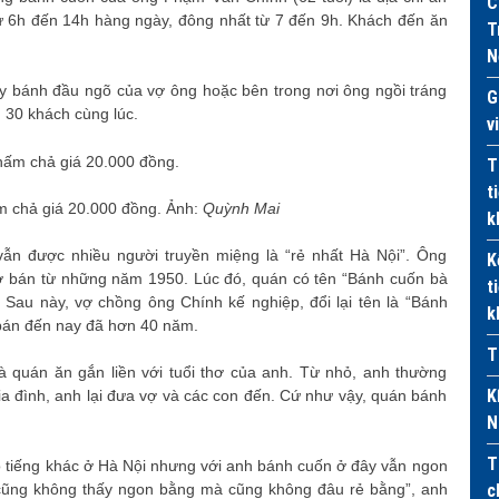
C
 6h đến 14h hàng ngày, đông nhất từ 7 đến 9h. Khách đến ăn
T
N
ầy bánh đầu ngõ của vợ ông hoặc bên trong nơi ông ngồi tráng
G
 30 khách cùng lúc.
v
T
t
m chả giá 20.000 đồng. Ảnh:
Quỳnh Mai
k
n được nhiều người truyền miệng là “rẻ nhất Hà Nội”. Ông
K
ở bán từ những năm 1950. Lúc đó, quán có tên “Bánh cuốn bà
t
 Sau này, vợ chồng ông Chính kế nghiệp, đổi lại tên là “Bánh
k
bán đến nay đã hơn 40 năm.
T
à quán ăn gắn liền với tuổi thơ của anh. Từ nhỏ, anh thường
K
a đình, anh lại đưa vợ và các con đến. Cứ như vậy, quán bánh
N
T
ó tiếng khác ở Hà Nội nhưng với anh bánh cuốn ở đây vẫn ngon
 cũng không thấy ngon bằng mà cũng không đâu rẻ bằng”, anh
c