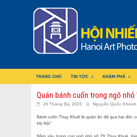
Skip
to
content
TRANG CHỦ
TIN TỨC
KHÁM PHÁ
Quán bánh cuốn trong ngõ nhỏ ‘
20 Tháng Ba, 2023
Nguyễn Quốc Khánh
Bánh cuốn Thụy Khuê là quán ăn đã qua hai đời, có
Hà Nội”.
Nằm sâu trong con ngõ nhỏ số 29 Thụy Khuê, hàn