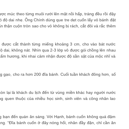
ợc múc theo từng muôi rưới lên mặt nồi hấp, tráng đều rồi đậy
ó độ dai nhẹ. Ông Chính dùng que tre dẹt cuốn lấy vỏ bánh đặt
n thận cuộn tròn sao cho vỏ không bị rách, cắt đôi và rắc thêm
êm được cắt thành từng miếng khoảng 3 cm, cho vào bát nước
 dai, không nát. Nhìn qua 2-3 lớp vỏ được gói chồng lên nhau
 nấm hương, khi nhai cảm nhận được độ sần sật của mộc nhĩ và
g gạo, cho ra hơn 200 đĩa bánh. Cuối tuần khách đông hơn, số
n lại là khách du lịch đến từ vùng miền khác hay người nước
ng quen thuộc của nhiều học sinh, sinh viên và công nhân lao
g bạn đến quán ăn sáng. Với Hạnh, bánh cuốn không quá đậm
ng. “Đĩa bánh cuốn ở đây nóng hổi, nhân đầy đặn, chỉ cần ăn