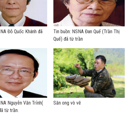
SNA Đỗ Quốc Khánh đã
Tin buồn: NSNA Đan Quế (Trần Thị
Quế) đã từ trần
SNA Nguyễn Văn Trỉnh(
Săn ong vò vẽ
ã từ trần.