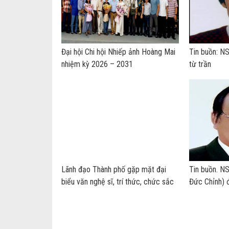
Đại hội Chi hội Nhiếp ảnh Hoàng Mai
Tin buồn: N
nhiệm kỳ 2026 – 2031
từ trần
Lãnh đạo Thành phố gặp mặt đại
Tin buồn. N
biểu văn nghệ sĩ, trí thức, chức sắc
Đức Chỉnh) đ
tôn giáo, bí thư, hiệu trưởng các
trường đại học – cao đẳng