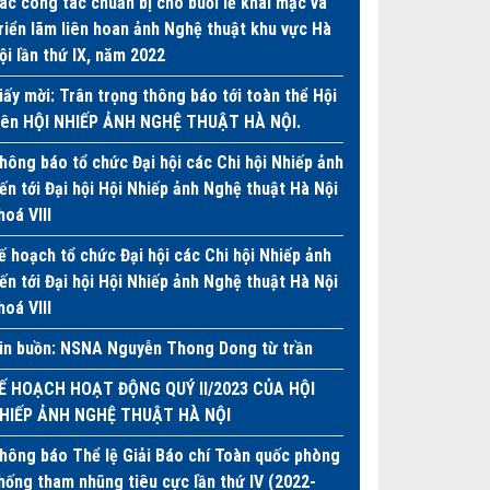
ác công tác chuẩn bị cho buổi lễ khai mạc và
riển lãm liên hoan ảnh Nghệ thuật khu vực Hà
ội lần thứ IX, năm 2022
iấy mời: Trân trọng thông báo tới toàn thể Hội
iên HỘI NHIẾP ẢNH NGHỆ THUẬT HÀ NỘI.
hông báo tổ chức Đại hội các Chi hội Nhiếp ảnh
iến tới Đại hội Hội Nhiếp ảnh Nghệ thuật Hà Nội
hoá VIII
ế hoạch tổ chức Đại hội các Chi hội Nhiếp ảnh
iến tới Đại hội Hội Nhiếp ảnh Nghệ thuật Hà Nội
hoá VIII
in buồn: NSNA Nguyễn Thong Dong từ trần
Ế HOẠCH HOẠT ĐỘNG QUÝ II/2023 CỦA HỘI
HIẾP ẢNH NGHỆ THUẬT HÀ NỘI
hông báo Thể lệ Giải Báo chí Toàn quốc phòng
hống tham nhũng tiêu cực lần thứ IV (2022-