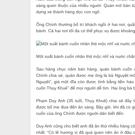
sáng quen thuộc của nhiều người. Quán mở bán từ
dựng xe thành hàng dọc con ngõ.
Ông Chính thường bố trí khách ngồi ở hai nơi, qu
bánh. Cả hai nơi tối đa có thể phục vụ được khoảng
Một suất bánh cuốn nhân thịt mộc nhĩ và nước chấ
Sau hàng chục năm bán hàng, quán bánh cuốn vẫ
Chính chia sẻ, quán được mẹ ông là bà Nguyệt m
Nguyệt”, giá một đĩa còn được tính bằng tiền hào.
cuốn Thụy Khuê” để mọi người dễ tìm. Hai ông bà 
Phạm Duy Anh (35 tuổi, Thụy Khuê) chia sẻ đây l
được bố mẹ đưa đến ăn sáng. Bây giờ, khi đã có gi
cuốn của ông Chính được người dân biết đến.
Duy Anh cũng cho biết anh đã ăn thử nhiều hàng c
nhất. “Có lẽ hương vị đã quá quen nên ăn ở đâu