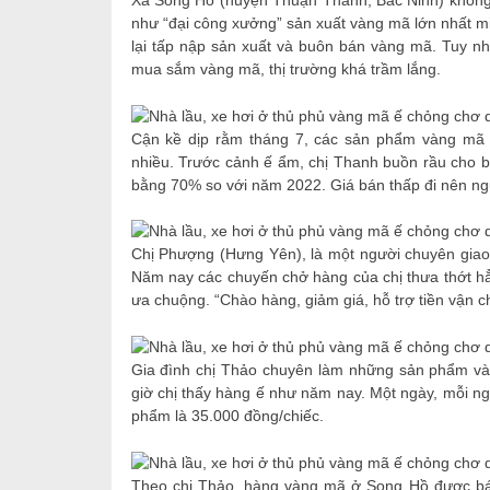
như “đại công xưởng” sản xuất vàng mã lớn nhất mi
lại tấp nập sản xuất và buôn bán vàng mã. Tuy nh
mua sắm vàng mã, thị trường khá trầm lắng.
Cận kề dịp rằm tháng 7, các sản phẩm vàng mã t
nhiều. Trước cảnh ế ẩm, chị Thanh buồn rầu cho bi
bằng 70% so với năm 2022. Giá bán thấp đi nên ngư
Chị Phượng (Hưng Yên), là một người chuyên giao h
Năm nay các chuyến chở hàng của chị thưa thớt h
ưa chuộng. “Chào hàng, giảm giá, hỗ trợ tiền vận c
Gia đình chị Thảo chuyên làm những sản phẩm và
giờ chị thấy hàng ế như năm nay. Một ngày, mỗi ng
phẩm là 35.000 đồng/chiếc.
Theo chị Thảo, hàng vàng mã ở Song Hồ được bán