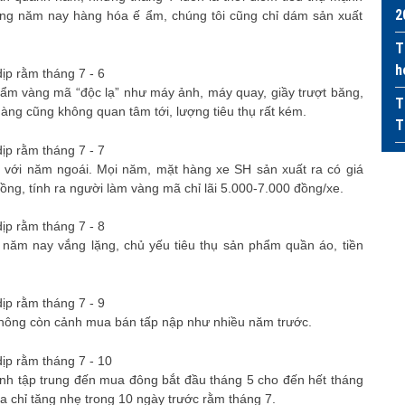
2
ưng năm nay hàng hóa ế ẩm, chúng tôi cũng chỉ dám sản xuất
T
h
ẩm vàng mã “độc lạ” như máy ảnh, máy quay, giầy trượt băng,
T
àng cũng không quan tâm tới, lượng tiêu thụ rất kém.
T
với năm ngoái. Mọi năm, mặt hàng xe SH sản xuất ra có giá
ng, tính ra người làm vàng mã chỉ lãi 5.000-7.000 đồng/xe.
năm nay vắng lặng, chủ yếu tiêu thụ sản phẩm quần áo, tiền
, không còn cảnh mua bán tấp nập như nhiều năm trước.
ỉnh tập trung đến mua đông bắt đầu tháng 5 cho đến hết tháng
a chỉ tăng nhẹ trong 10 ngày trước rằm tháng 7.