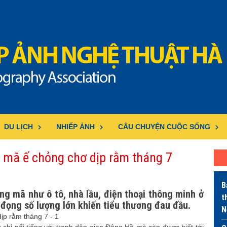
DU LỊCH
NHIẾP ẢNH
CÂU CHUYỆN CUỘC SỐNG
ng mã ế chỏng chơ dịp rằm tháng 7
B
g mã như ô tô, nhà lầu, điện thoại thông minh ở
t
 đọng số lượng lớn khiến tiểu thương đau đầu.
N
hỉ nổi tiếng với tranh dân gian Đông Hồ mà còn được biết tới