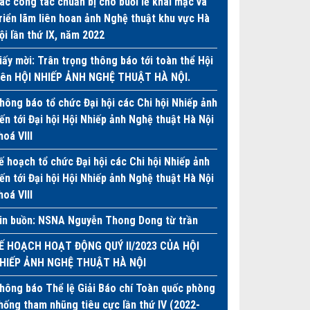
ác công tác chuẩn bị cho buổi lễ khai mạc và
riển lãm liên hoan ảnh Nghệ thuật khu vực Hà
ội lần thứ IX, năm 2022
iấy mời: Trân trọng thông báo tới toàn thể Hội
iên HỘI NHIẾP ẢNH NGHỆ THUẬT HÀ NỘI.
hông báo tổ chức Đại hội các Chi hội Nhiếp ảnh
iến tới Đại hội Hội Nhiếp ảnh Nghệ thuật Hà Nội
hoá VIII
ế hoạch tổ chức Đại hội các Chi hội Nhiếp ảnh
iến tới Đại hội Hội Nhiếp ảnh Nghệ thuật Hà Nội
hoá VIII
in buồn: NSNA Nguyễn Thong Dong từ trần
Ế HOẠCH HOẠT ĐỘNG QUÝ II/2023 CỦA HỘI
HIẾP ẢNH NGHỆ THUẬT HÀ NỘI
hông báo Thể lệ Giải Báo chí Toàn quốc phòng
hống tham nhũng tiêu cực lần thứ IV (2022-