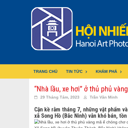
Skip
to
content
TRANG CHỦ
TIN TỨC
KHÁM PHÁ
“Nhà lầu, xe hơi” ở thủ phủ và
29 Tháng Tám, 2023
Trần Văn Minh
Cận kề rằm tháng 7, những vật phẩm vàn
xã Song Hồ (Bắc Ninh) vẫn khó bán, tồn
Xã Song Hồ (huyện Thuận Thành, Bắc Ninh) không c