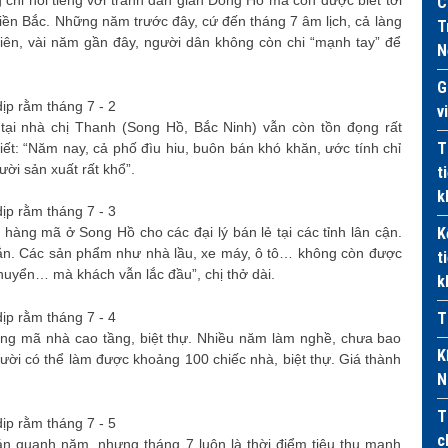
C
ền Bắc. Những năm trước đây, cứ đến tháng 7 âm lịch, cả làng
T
iên, vài năm gần đây, người dân không còn chi “mạnh tay” để
N
G
v
ại nhà chị Thanh (Song Hồ, Bắc Ninh) vẫn còn tồn đọng rất
T
ết: “Năm nay, cả phố đìu hiu, buôn bán khó khăn, ước tính chỉ
ời sản xuất rất khổ”.
t
k
K
àng mã ở Song Hồ cho các đại lý bán lẻ tại các tỉnh lân cận.
ẳn. Các sản phẩm như nhà lầu, xe máy, ô tô… không còn được
t
huyển… mà khách vẫn lắc đầu”, chị thở dài.
k
T
ng mã nhà cao tầng, biệt thự. Nhiều năm làm nghề, chưa bao
K
ười có thể làm được khoảng 100 chiếc nhà, biệt thự. Giá thành
N
T
c
 quanh năm, nhưng tháng 7 luôn là thời điểm tiêu thụ mạnh