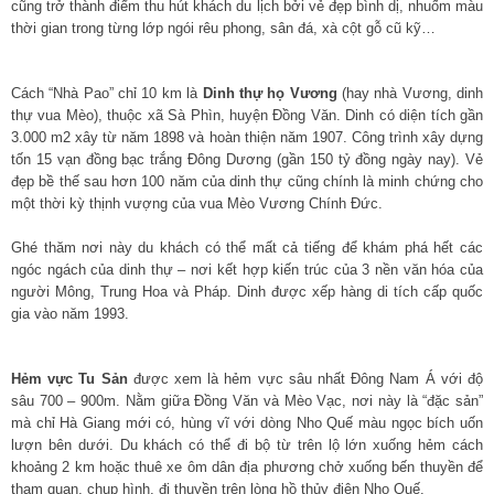
cũng trở thành điểm thu hút khách du lịch bởi vẻ đẹp bình dị, nhuốm màu
thời gian trong từng lớp ngói rêu phong, sân đá, xà cột gỗ cũ kỹ…
Cách “Nhà Pao” chỉ 10 km là
Dinh thự họ Vương
(hay nhà Vương, dinh
thự vua Mèo), thuộc xã Sà Phìn, huyện Đồng Văn. Dinh có diện tích gần
3.000 m2 xây từ năm 1898 và hoàn thiện năm 1907. Công trình xây dựng
tốn 15 vạn đồng bạc trắng Đông Dương (gần 150 tỷ đồng ngày nay). Vẻ
đẹp bề thế sau hơn 100 năm của dinh thự cũng chính là minh chứng cho
một thời kỳ thịnh vượng của vua Mèo Vương Chính Đức.
Ghé thăm nơi này du khách có thể mất cả tiếng để khám phá hết các
ngóc ngách của dinh thự – nơi kết hợp kiến trúc của 3 nền văn hóa của
người Mông, Trung Hoa và Pháp. Dinh được xếp hàng di tích cấp quốc
gia vào năm 1993.
Hẻm vực Tu Sản
được xem là hẻm vực sâu nhất Đông Nam Á với độ
sâu 700 – 900m. Nằm giữa Đồng Văn và Mèo Vạc, nơi này là “đặc sản”
mà chỉ Hà Giang mới có, hùng vĩ với dòng Nho Quế màu ngọc bích uốn
lượn bên dưới. Du khách có thể đi bộ từ trên lộ lớn xuống hẻm cách
khoảng 2 km hoặc thuê xe ôm dân địa phương chở xuống bến thuyền để
tham quan, chụp hình, đi thuyền trên lòng hồ thủy điện Nho Quế.