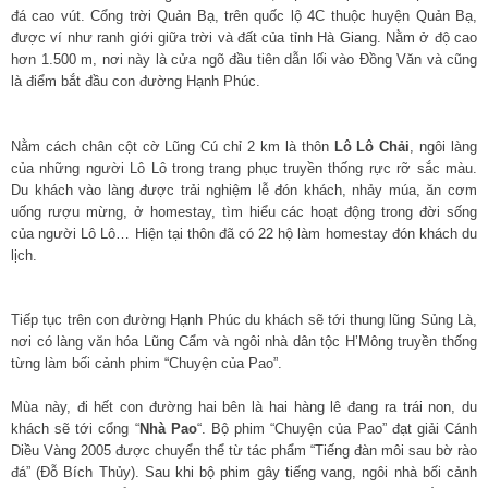
đá cao vút. Cổng trời Quản Bạ, trên quốc lộ 4C thuộc huyện Quản Bạ,
được ví như ranh giới giữa trời và đất của tỉnh Hà Giang. Nằm ở độ cao
hơn 1.500 m, nơi này là cửa ngõ đầu tiên dẫn lối vào Đồng Văn và cũng
là điểm bắt đầu con đường Hạnh Phúc.
Nằm cách chân cột cờ Lũng Cú chỉ 2 km là thôn
Lô Lô Chải
, ngôi làng
của những người Lô Lô trong trang phục truyền thống rực rỡ sắc màu.
Du khách vào làng được trải nghiệm lễ đón khách, nhảy múa, ăn cơm
uống rượu mừng, ở homestay, tìm hiểu các hoạt động trong đời sống
của người Lô Lô… Hiện tại thôn đã có 22 hộ làm homestay đón khách du
lịch.
Tiếp tục trên con đường Hạnh Phúc du khách sẽ tới thung lũng Sủng Là,
nơi có làng văn hóa Lũng Cẩm và ngôi nhà dân tộc H’Mông truyền thống
từng làm bối cảnh phim “Chuyện của Pao”.
Mùa này, đi hết con đường hai bên là hai hàng lê đang ra trái non, du
khách sẽ tới cổng “
Nhà Pao
“. Bộ phim “Chuyện của Pao” đạt giải Cánh
Diều Vàng 2005 được chuyển thể từ tác phẩm “Tiếng đàn môi sau bờ rào
đá” (Đỗ Bích Thủy). Sau khi bộ phim gây tiếng vang, ngôi nhà bối cảnh