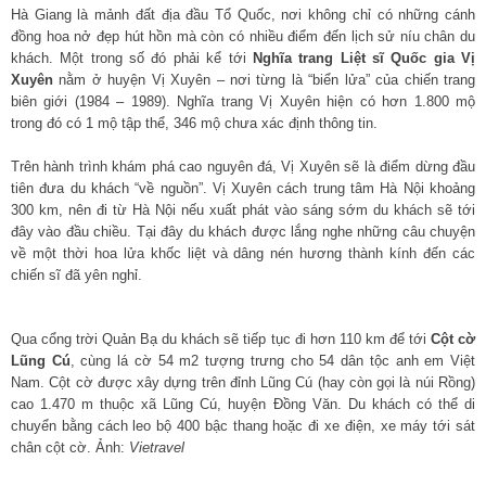
Hà Giang là mảnh đất địa đầu Tổ Quốc, nơi không chỉ có những cánh
đồng hoa nở đẹp hút hồn mà còn có nhiều điểm đến lịch sử níu chân du
khách. Một trong số đó phải kể tới
Nghĩa trang Liệt sĩ Quốc gia Vị
Xuyên
nằm ở huyện Vị Xuyên – nơi từng là “biển lửa” của chiến trang
biên giới (1984 – 1989). Nghĩa trang Vị Xuyên hiện có hơn 1.800 mộ
trong đó có 1 mộ tập thể, 346 mộ chưa xác định thông tin.
Trên hành trình khám phá cao nguyên đá, Vị Xuyên sẽ là điểm dừng đầu
tiên đưa du khách “về nguồn”. Vị Xuyên cách trung tâm Hà Nội khoảng
300 km, nên đi từ Hà Nội nếu xuất phát vào sáng sớm du khách sẽ tới
đây vào đầu chiều. Tại đây du khách được lắng nghe những câu chuyện
về một thời hoa lửa khốc liệt và dâng nén hương thành kính đến các
chiến sĩ đã yên nghỉ.
Qua cổng trời Quản Bạ du khách sẽ tiếp tục đi hơn 110 km để tới
Cột cờ
Lũng Cú
, cùng lá cờ 54 m2 tượng trưng cho 54 dân tộc anh em Việt
Nam. Cột cờ được xây dựng trên đỉnh Lũng Cú (hay còn gọi là núi Rồng)
cao 1.470 m thuộc xã Lũng Cú, huyện Đồng Văn. Du khách có thể di
chuyển bằng cách leo bộ 400 bậc thang hoặc đi xe điện, xe máy tới sát
chân cột cờ. Ảnh:
Vietravel