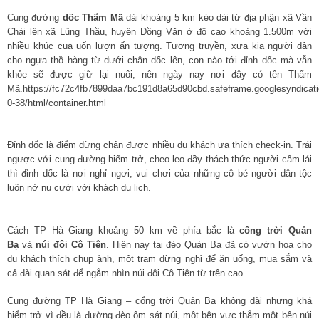
Cung đường
dốc Thẩm Mã
dài khoảng 5 km kéo dài từ địa phận xã Vần
Chải lên xã Lũng Thầu, huyện Đồng Văn ở độ cao khoảng 1.500m với
nhiều khúc cua uốn lượn ấn tượng. Tương truyền, xưa kia người dân
cho ngựa thồ hàng từ dưới chân dốc lên, con nào tới đỉnh dốc mà vẫn
khỏe sẽ được giữ lại nuôi, nên ngày nay nơi đây có tên Thẩm
Mã.https://fc72c4fb7899daa7bc191d8a65d90cbd.safeframe.googlesyndicati
0-38/html/container.html
Đỉnh dốc là điểm dừng chân được nhiều du khách ưa thích check-in. Trái
ngược với cung đường hiểm trở, cheo leo đầy thách thức người cầm lái
thì đỉnh dốc là nơi nghỉ ngơi, vui chơi của những cô bé người dân tộc
luôn nở nụ cười với khách du lịch.
Cách TP Hà Giang khoảng 50 km về phía bắc là
cổng trời Quản
Bạ
và
núi đôi Cô Tiên
. Hiện nay tại đèo Quản Bạ đã có vườn hoa cho
du khách thích chụp ảnh, một trạm dừng nghỉ để ăn uống, mua sắm và
cả đài quan sát để ngắm nhìn núi đôi Cô Tiên từ trên cao.
Cung đường TP Hà Giang – cổng trời Quản Bạ không dài nhưng khá
hiểm trở vì đều là đường đèo ôm sát núi, một bên vực thẳm một bên núi