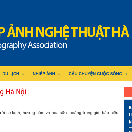
DU LỊCH
NHIẾP ẢNH
CÂU CHUYỆN CUỘC SỐNG
g Hà Nội
B
 trời se lạnh, hương cốm và hoa sữa thoảng trong gió, báo hiệu
t
N