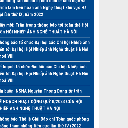
ác công tác chuẩn bị cho buổi lễ khai mạc và
riển lãm liên hoan ảnh Nghệ thuật khu vực Hà
ội lần thứ IX, năm 2022
iấy mời: Trân trọng thông báo tới toàn thể Hội
iên HỘI NHIẾP ẢNH NGHỆ THUẬT HÀ NỘI.
hông báo tổ chức Đại hội các Chi hội Nhiếp ảnh
iến tới Đại hội Hội Nhiếp ảnh Nghệ thuật Hà Nội
hoá VIII
ế hoạch tổ chức Đại hội các Chi hội Nhiếp ảnh
iến tới Đại hội Hội Nhiếp ảnh Nghệ thuật Hà Nội
hoá VIII
in buồn: NSNA Nguyễn Thong Dong từ trần
Ế HOẠCH HOẠT ĐỘNG QUÝ II/2023 CỦA HỘI
HIẾP ẢNH NGHỆ THUẬT HÀ NỘI
hông báo Thể lệ Giải Báo chí Toàn quốc phòng
hống tham nhũng tiêu cực lần thứ IV (2022-