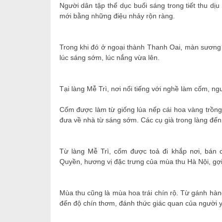
Người dân tập thể dục buổi sáng trong tiết thu dị
mới bằng những điệu nhảy rộn ràng.
Trong khi đó ở ngoại thành Thanh Oai, màn sươn
lúc sáng sớm, lúc nắng vừa lên.
Tại làng Mễ Trì, nơi nổi tiếng với nghề làm cốm, n
Cốm được làm từ giống lúa nếp cái hoa vàng trồng
đưa về nhà từ sáng sớm. Các cụ già trong làng đến n
Từ làng Mễ Trì, cốm được toả đi khắp nơi, bán
Quyền, hương vị đặc trưng của mùa thu Hà Nội, gợi
Mùa thu cũng là mùa hoa trái chín rộ. Từ gánh hàn
đến độ chín thơm, đánh thức giác quan của người 