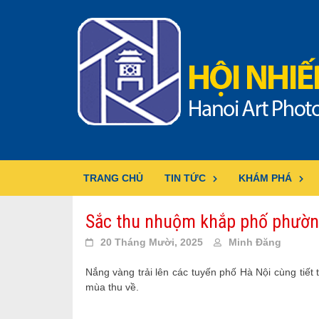
Skip
to
content
TRANG CHỦ
TIN TỨC
KHÁM PHÁ
Sắc thu nhuộm khắp phố phườn
20 Tháng Mười, 2025
Minh Đăng
Nắng vàng trải lên các tuyến phố Hà Nội cùng tiết
mùa thu về.