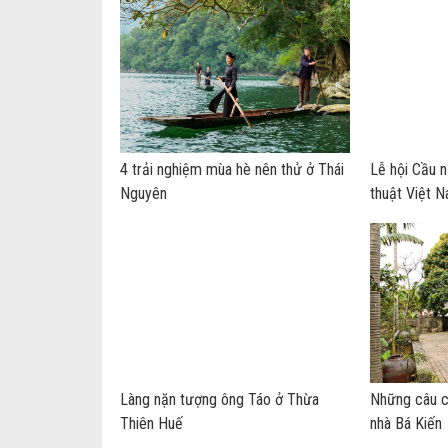
4 trải nghiệm mùa hè nên thử ở Thái
Lễ hội Cầu 
Nguyên
thuật Việt 
Làng nặn tượng ông Táo ở Thừa
Những câu c
Thiên Huế
nhà Bá Kiến