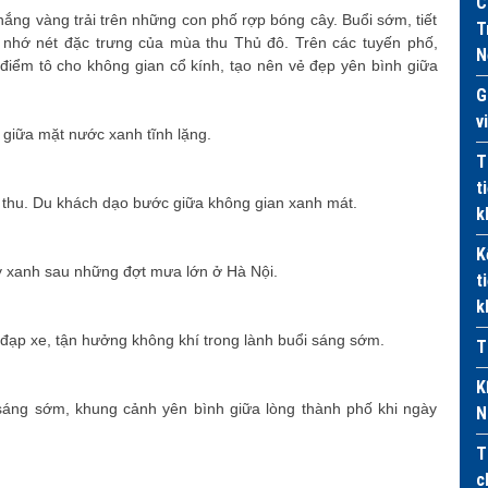
C
nắng vàng trải trên những con phố rợp bóng cây. Buổi sớm, tiết
T
i nhớ nét đặc trưng của mùa thu Thủ đô. Trên các tuyến phố,
N
điểm tô cho không gian cổ kính, tạo nên vẻ đẹp yên bình giữa
G
v
giữa mặt nước xanh tĩnh lặng.
T
t
thu. Du khách dạo bước giữa không gian xanh mát.
k
K
 xanh sau những đợt mưa lớn ở Hà Nội.
t
k
 đạp xe, tận hưởng không khí trong lành buổi sáng sớm.
T
K
sáng sớm, khung cảnh yên bình giữa lòng thành phố khi ngày
N
T
c