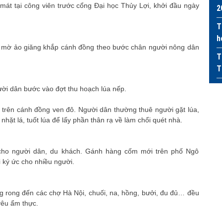
u mát tại công viên trước cổng Đại học Thủy Lợi, khởi đầu ngày
2
T
h
g mờ ảo giăng khắp cánh đồng theo bước chân người nông dân
T
T
gười dân bước vào đợt thu hoạch lúa nếp.
 trên cánh đồng ven đô. Người dân thường thuê người gặt lúa,
hặt lá, tuốt lúa để lấy phần thân rạ về làm chổi quét nhà.
 cho người dân, du khách. Gánh hàng cốm mới trên phố Ngô
 ký ức cho nhiều người.
g rong đến các chợ Hà Nội, chuối, na, hồng, bưởi, đu đủ… đều
yêu ẩm thực.