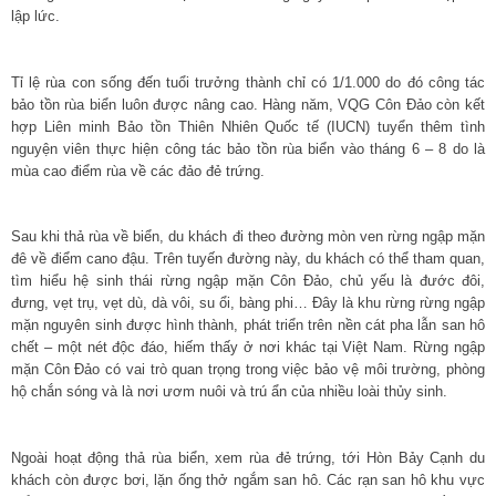
lập lức.
Tỉ lệ rùa con sống đến tuổi trưởng thành chỉ có 1/1.000 do đó công tác
bảo tồn rùa biển luôn được nâng cao. Hàng năm, VQG Côn Đảo còn kết
hợp Liên minh Bảo tồn Thiên Nhiên Quốc tế (IUCN) tuyển thêm tình
nguyện viên thực hiện công tác bảo tồn rùa biển vào tháng 6 – 8 do là
mùa cao điểm rùa về các đảo đẻ trứng.
Sau khi thả rùa về biển, du khách đi theo đường mòn ven rừng ngập mặn
đê về điểm cano đậu. Trên tuyến đường này, du khách có thể tham quan,
tìm hiểu hệ sinh thái rừng ngập mặn Côn Đảo, chủ yếu là đước đôi,
đưng, vẹt trụ, vẹt dù, dà vôi, su ổi, bàng phi… Đây là khu rừng rừng ngập
mặn nguyên sinh được hình thành, phát triển trên nền cát pha lẫn san hô
chết – một nét độc đáo, hiếm thấy ở nơi khác tại Việt Nam. Rừng ngập
mặn Côn Đảo có vai trò quan trọng trong việc bảo vệ môi trường, phòng
hộ chắn sóng và là nơi ươm nuôi và trú ẩn của nhiều loài thủy sinh.
Ngoài hoạt động thả rùa biển, xem rùa đẻ trứng, tới Hòn Bảy Cạnh du
khách còn được bơi, lặn ống thở ngắm san hô. Các rạn san hô khu vực