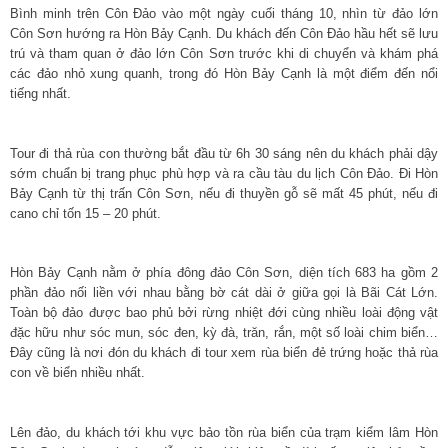
Bình minh trên Côn Đảo vào một ngày cuối tháng 10, nhìn từ đảo lớn
Côn Sơn hướng ra Hòn Bảy Cạnh. Du khách đến Côn Đảo hầu hết sẽ lưu
trú và tham quan ở đảo lớn Côn Sơn trước khi di chuyển và khám phá
các đảo nhỏ xung quanh, trong đó Hòn Bảy Cạnh là một điểm đến nổi
tiếng nhất.
Tour đi thả rùa con thường bắt đầu từ 6h 30 sáng nên du khách phải dậy
sớm chuẩn bị trang phục phù hợp và ra cầu tàu du lịch Côn Đảo. Đi Hòn
Bảy Cạnh từ thị trấn Côn Sơn, nếu đi thuyền gỗ sẽ mất 45 phút, nếu đi
cano chỉ tốn 15 – 20 phút.
Hòn Bảy Cạnh nằm ở phía đông đảo Côn Sơn, diện tích 683 ha gồm 2
phần đảo nối liền với nhau bằng bờ cát dài ở giữa gọi là Bãi Cát Lớn.
Toàn bộ đảo được bao phủ bởi rừng nhiệt đới cùng nhiều loài động vật
đặc hữu như sóc mun, sóc đen, kỳ đà, trăn, rắn, một số loài chim biển…
Đây cũng là nơi đón du khách đi tour xem rùa biển đẻ trứng hoặc thả rùa
con về biển nhiều nhất.
Lên đảo, du khách tới khu vực bảo tồn rùa biển của trạm kiểm lâm Hòn