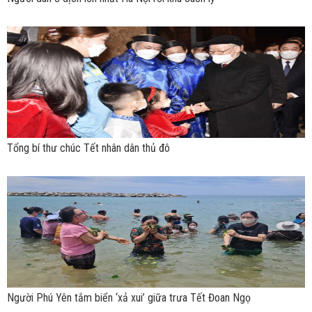
Tổng bí thư chúc Tết nhân dân thủ đô
Người Phú Yên tắm biển ‘xả xui’ giữa trưa Tết Đoan Ngọ