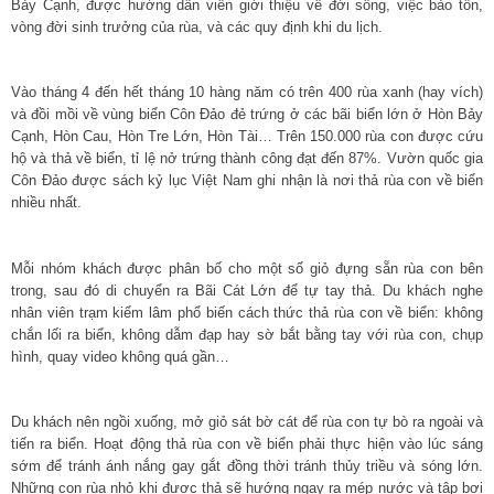
Bảy Cạnh, được hướng dẫn viên giới thiệu về đời sống, việc bảo tồn,
vòng đời sinh trưởng của rùa, và các quy định khi du lịch.
Vào tháng 4 đến hết tháng 10 hàng năm có trên 400 rùa xanh (hay vích)
và đồi mồi về vùng biển Côn Đảo đẻ trứng ở các bãi biển lớn ở Hòn Bảy
Cạnh, Hòn Cau, Hòn Tre Lớn, Hòn Tài… Trên 150.000 rùa con được cứu
hộ và thả về biển, tỉ lệ nở trứng thành công đạt đến 87%. Vườn quốc gia
Côn Đảo được sách kỷ lục Việt Nam ghi nhận là nơi thả rùa con về biển
nhiều nhất.
Mỗi nhóm khách được phân bố cho một số giỏ đựng sẵn rùa con bên
trong, sau đó di chuyển ra Bãi Cát Lớn để tự tay thả. Du khách nghe
nhân viên trạm kiểm lâm phổ biến cách thức thả rùa con về biển: không
chắn lối ra biển, không dẫm đạp hay sờ bắt bằng tay với rùa con, chụp
hình, quay video không quá gần…
Du khách nên ngồi xuống, mở giỏ sát bờ cát để rùa con tự bò ra ngoài và
tiến ra biển. Hoạt động thả rùa con về biển phải thực hiện vào lúc sáng
sớm để tránh ánh nắng gay gắt đồng thời tránh thủy triều và sóng lớn.
Những con rùa nhỏ khi được thả sẽ hướng ngay ra mép nước và tập bơi