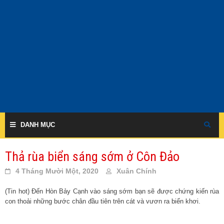
Skip
to
content
DANH MỤC
Thả rùa biển sáng sớm ở Côn Đảo
4 Tháng Mười Một, 2020
Xuân Chính
(Tin hot) Đến Hòn Bảy Cạnh vào sáng sớm bạn sẽ được chứng kiến rùa
con thoải những bước chân đầu tiên trên cát và vươn ra biển khơi.