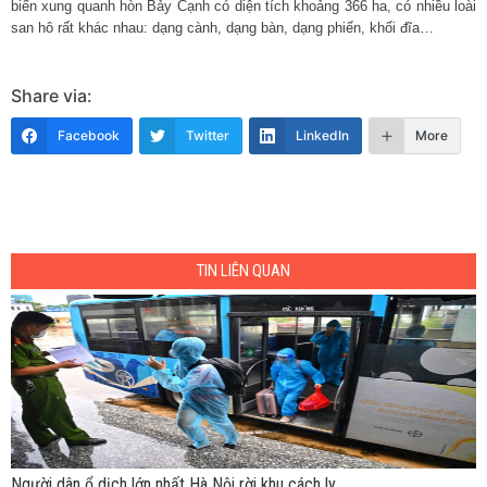
biển xung quanh hòn Bảy Cạnh có diện tích khoảng 366 ha, có nhiều loài
san hô rất khác nhau: dạng cành, dạng bàn, dạng phiến, khối đĩa…
Share via:
Facebook
Twitter
LinkedIn
More
TIN LIÊN QUAN
Người dân ổ dịch lớn nhất Hà Nội rời khu cách ly